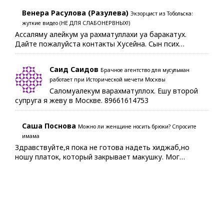
Венера Расулова (Разулева)
Экзорцист из Тобольска:
жуткие видео (НЕ ДЛЯ СЛАБОНЕРВНЫХ!)
Ассаляму алейкум уа рахматуллахи уа баракатух.
Дайте пожалуйста контакты Хусейна. Сын псих…
Саид Саидов
Брачное агентство для мусульман
работает при Исторической мечети Москвы
Саломуалекум варахматуллох. Ешу второй
супруга я жеву в Москве. 89661614753
Саша Поснова
Можно ли женщине носить брюки? Спросите
имама
Здравствуйте,я пока не готова надеть хиджаб,но
ношу платок, который закрывает макушку. Мог…