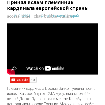
Принял ислам племянник
кардинала европейской страны
21.04.2021
Оставить комментарий
access_time
chat_bubble_outline
Племянник кардинала Боснии Винко Пульича принял
ислам. Как сообщают СМИ, мусульманином 64-
летний Данко Пульич стал в мечети Калибунар в
центральном городе Травник. Мужчина взял себе