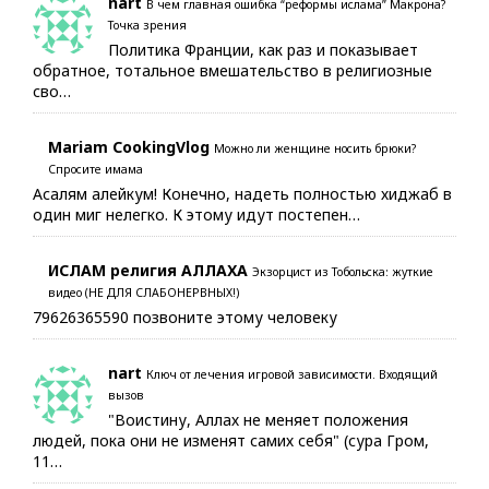
nart
В чем главная ошибка “реформы ислама” Макрона?
Точка зрения
Политика Франции, как раз и показывает
обратное, тотальное вмешательство в религиозные
сво…
Mariam CookingVlog
Можно ли женщине носить брюки?
Спросите имама
Асалям алейкум! Конечно, надеть полностью хиджаб в
один миг нелегко. К этому идут постепен…
ИСЛАМ религия АЛЛАХА
Экзорцист из Тобольска: жуткие
видео (НЕ ДЛЯ СЛАБОНЕРВНЫХ!)
79626365590 позвоните этому человеку
nart
Ключ от лечения игровой зависимости. Входящий
вызов
"Воистину, Аллах не меняет положения
людей, пока они не изменят самих себя" (сура Гром,
11…