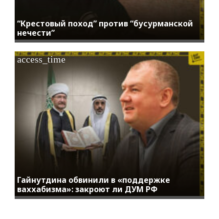
“Крестовый поход” против “бусурманской
нечести”
access_time
Гайнутдина обвинили в «поддержке
ваххабизма»: закроют ли ДУМ РФ