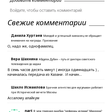
Добавить комментарий
Войдите, чтобы оставить комментарий:
Свежие комментарии
Данила Хуртаев
Молодой и успешный кавказец не обращает
внимания на награды. Призвание
О, надо же, однофамилец.
Вера Шахнина
Абдулла Дубин – путь от диктора советского
телевидения до хаджи
В семь часов десять минут ( иногда одиннадцать ) ,
начиналась передача из Казани . И начин…
Шахло Исмаилова
Брачное агентство для мусульман работает
при Исторической мечети Москвы
Ассалому алайкум
nart
В чем главная ошибка “реформы ислама” Макрона?