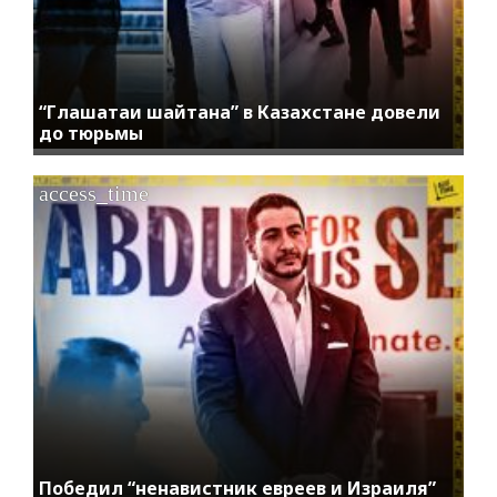
“Глашатаи шайтана” в Казахстане довели
до тюрьмы
access_time
Победил “ненавистник евреев и Израиля”