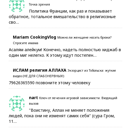
Точка зрения
Политика Франции, как раз и показывает
обратное, тотальное вмешательство в религиозные
сво…
Mariam CookingVlog
Можно ли женщине носить брюки?
Спросите имама
Асалям алейкум! Конечно, надеть полностью хиджаб в
один миг нелегко. К этому идут постепен…
ИСЛАМ религия АЛЛАХА
Экзорцист из Тобольска: жуткие
видео (НЕ ДЛЯ СЛАБОНЕРВНЫХ!)
79626365590 позвоните этому человеку
nart
Ключ от лечения игровой зависимости. Входящий
вызов
"Воистину, Аллах не меняет положения
людей, пока они не изменят самих себя" (сура Гром,
11…