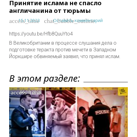
Принятие ислама не спасло
англичанина от тюрьмы
15.11.2023
Оставить комментарий
access_time
chat_bubble_outline
https://youtu.be/Hfb8QuuYto4
В Великобритании в процессе слушания дела о
подготовке теракта против мечети в Западном
Йоркшире обвиняемый заявил, что принял ислам.
В этом разделе:
access_time
06.08.2026