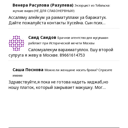
Венера Расулова (Разулева)
Экзорцист из Тобольска:
жуткие видео (НЕ ДЛЯ СЛАБОНЕРВНЫХ!)
Ассаляму алейкум уа рахматуллахи уа баракатух.
Дайте пожалуйста контакты Хусейна. Сын псих…
Саид Саидов
Брачное агентство для мусульман
работает при Исторической мечети Москвы
Саломуалекум варахматуллох. Ешу второй
супруга я жеву в Москве. 89661614753
Саша Поснова
Можно ли женщине носить брюки? Спросите
имама
Здравствуйте,я пока не готова надеть хиджаб,но
ношу платок, который закрывает макушку. Мог…