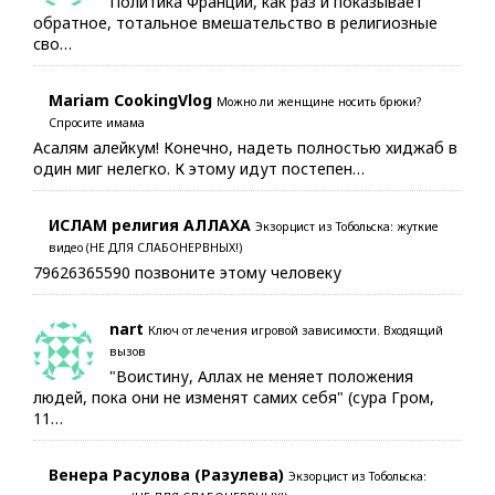
Политика Франции, как раз и показывает
обратное, тотальное вмешательство в религиозные
сво…
Mariam CookingVlog
Можно ли женщине носить брюки?
Спросите имама
Асалям алейкум! Конечно, надеть полностью хиджаб в
один миг нелегко. К этому идут постепен…
ИСЛАМ религия АЛЛАХА
Экзорцист из Тобольска: жуткие
видео (НЕ ДЛЯ СЛАБОНЕРВНЫХ!)
79626365590 позвоните этому человеку
nart
Ключ от лечения игровой зависимости. Входящий
вызов
"Воистину, Аллах не меняет положения
людей, пока они не изменят самих себя" (сура Гром,
11…
Венера Расулова (Разулева)
Экзорцист из Тобольска: