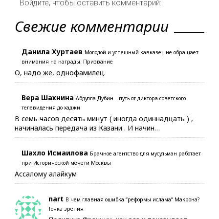
Войдите, чтобы оставить комментарий:
Свежие комментарии
Данила Хуртаев
Молодой и успешный кавказец не обращает
внимания на награды. Призвание
О, надо же, однофамилец.
Вера Шахнина
Абдулла Дубин – путь от диктора советского
телевидения до хаджи
В семь часов десять минут ( иногда одиннадцать ) ,
начиналась передача из Казани . И начин…
Шахло Исмаилова
Брачное агентство для мусульман работает
при Исторической мечети Москвы
Ассалому алайкум
nart
В чем главная ошибка “реформы ислама” Макрона?
Точка зрения