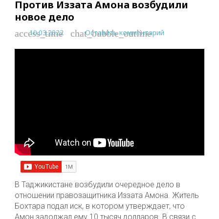
Против Иззата Амона возбудили
новое дело
10.03.2022
Оставить комментарий
access_time
chat_bubble_outline
В Таджикистане возбудили очередное дело в
отношении правозащитника Иззата Амона. Житель
Бохтара подал иск, в котором утверждает, что
Амон задолжал ему 10 тысяч долларов. В связи с