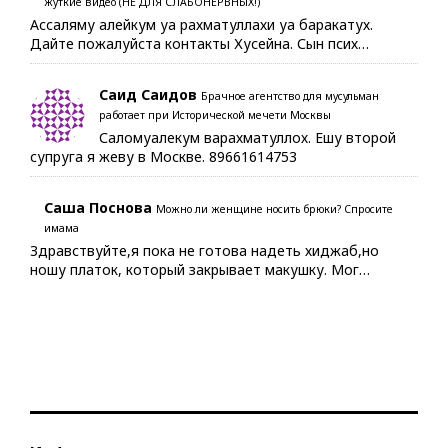
жуткие видео (НЕ ДЛЯ СЛАБОНЕРВНЫХ!)
Ассаляму алейкум уа рахматуллахи уа баракатух.
Дайте пожалуйста контакты Хусейна. Сын псих…
Саид Саидов
Брачное агентство для мусульман
работает при Исторической мечети Москвы
Саломуалекум варахматуллох. Ешу второй
супруга я жеву в Москве. 89661614753
Саша Поснова
Можно ли женщине носить брюки? Спросите
имама
Здравствуйте,я пока не готова надеть хиджаб,но
ношу платок, который закрывает макушку. Мог…