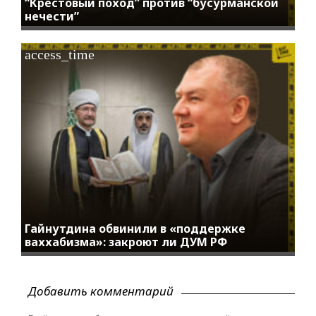
“Крестовый поход” против “бусурманской
нечести”
access_time
Гайнутдина обвинили в «поддержке
ваххабизма»: закроют ли ДУМ РФ
Добавить комментарий