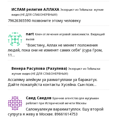
ИСЛАМ религия АЛЛАХА
Экзорцист из Тобольска: жуткие
видео (НЕ ДЛЯ СЛАБОНЕРВНЫХ!)
79626365590 позвоните этому человеку
nart
Ключ от лечения игровой зависимости. Входящий
вызов
"Воистину, Аллах не меняет положения
людей, пока они не изменят самих себя" (сура Гром,
11…
Венера Расулова (Разулева)
Экзорцист из Тобольска:
жуткие видео (НЕ ДЛЯ СЛАБОНЕРВНЫХ!)
Ассаляму алейкум уа рахматуллахи уа баракатух.
Дайте пожалуйста контакты Хусейна. Сын псих…
Саид Саидов
Брачное агентство для мусульман
работает при Исторической мечети Москвы
Саломуалекум варахматуллох. Ешу второй
супруга я жеву в Москве. 89661614753