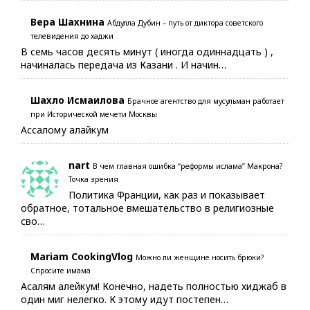
Вера Шахнина
Абдулла Дубин – путь от диктора советского
телевидения до хаджи
В семь часов десять минут ( иногда одиннадцать ) ,
начиналась передача из Казани . И начин…
Шахло Исмаилова
Брачное агентство для мусульман работает
при Исторической мечети Москвы
Ассалому алайкум
nart
В чем главная ошибка “реформы ислама” Макрона?
Точка зрения
Политика Франции, как раз и показывает
обратное, тотальное вмешательство в религиозные
сво…
Mariam CookingVlog
Можно ли женщине носить брюки?
Спросите имама
Асалям алейкум! Конечно, надеть полностью хиджаб в
один миг нелегко. К этому идут постепен…