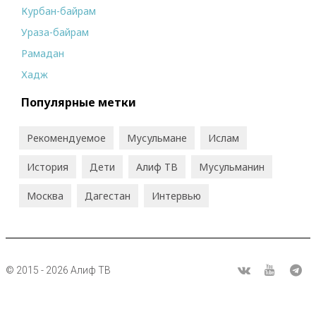
Курбан-байрам
Ураза-байрам
Рамадан
Хадж
Популярные метки
Рекомендуемое
Мусульмане
Ислам
История
Дети
Алиф ТВ
Мусульманин
Москва
Дагестан
Интервью
© 2015 - 2026 Алиф ТВ
R
ВКонтакте
Youtube
Tel