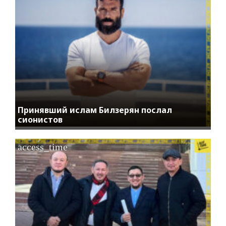
Принявший ислам Билзерян послал
сионистов
access_time