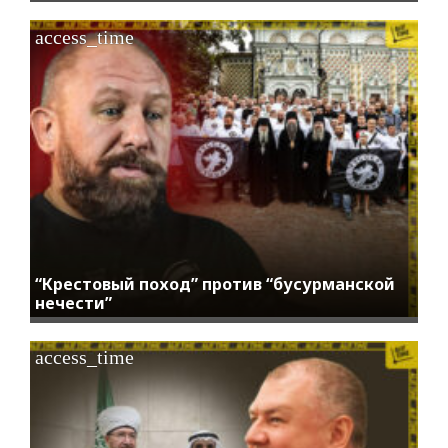
access_time
“Крестовый поход” против “бусурманской
нечести”
access_time