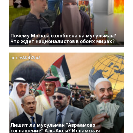
Почему Москва озлоблена на мусульман?
Что ждет националистов в обоих мирах?
access_time
03.09.2023
Лишит ли мусульман “Авраамово
соглашение” Аль-Аксы? Исламская