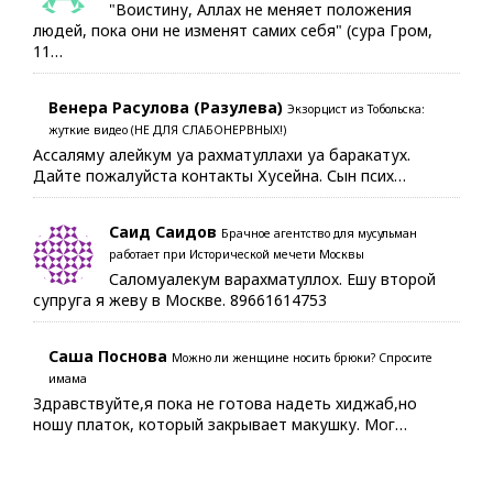
"Воистину, Аллах не меняет положения
людей, пока они не изменят самих себя" (сура Гром,
11…
Венера Расулова (Разулева)
Экзорцист из Тобольска:
жуткие видео (НЕ ДЛЯ СЛАБОНЕРВНЫХ!)
Ассаляму алейкум уа рахматуллахи уа баракатух.
Дайте пожалуйста контакты Хусейна. Сын псих…
Саид Саидов
Брачное агентство для мусульман
работает при Исторической мечети Москвы
Саломуалекум варахматуллох. Ешу второй
супруга я жеву в Москве. 89661614753
Саша Поснова
Можно ли женщине носить брюки? Спросите
имама
Здравствуйте,я пока не готова надеть хиджаб,но
ношу платок, который закрывает макушку. Мог…