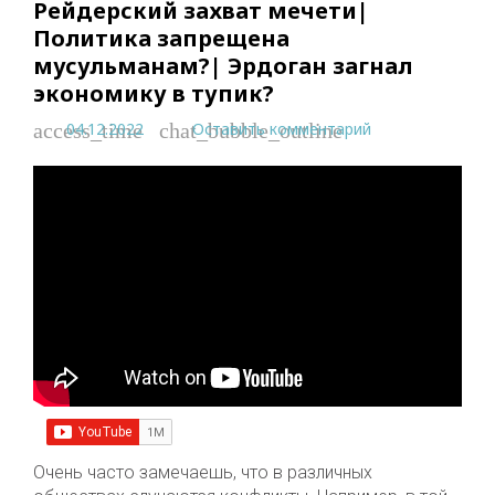
Рейдерский захват мечети|
Политика запрещена
мусульманам?| Эрдоган загнал
экономику в тупик?
04.12.2022
Оставить комментарий
access_time
chat_bubble_outline
Очень часто замечаешь, что в различных