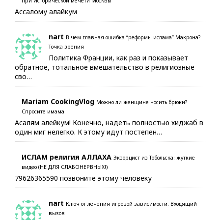
при Исторической мечети Москвы
Ассалому алайкум
nart
В чем главная ошибка “реформы ислама” Макрона?
Точка зрения
Политика Франции, как раз и показывает
обратное, тотальное вмешательство в религиозные
сво…
Mariam CookingVlog
Можно ли женщине носить брюки?
Спросите имама
Асалям алейкум! Конечно, надеть полностью хиджаб в
один миг нелегко. К этому идут постепен…
ИСЛАМ религия АЛЛАХА
Экзорцист из Тобольска: жуткие
видео (НЕ ДЛЯ СЛАБОНЕРВНЫХ!)
79626365590 позвоните этому человеку
nart
Ключ от лечения игровой зависимости. Входящий
вызов