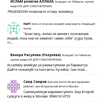
ИСЛАМ религия АЛЛАХА
Экзорцист из Тобольска: жуткие
видео (НЕ ДЛЯ СЛАБОНЕРВНЫХ!)
79626365590 позвоните этому человеку
nart
Ключ от лечения игровой зависимости. Входящий
вызов
"Воистину, Аллах не меняет положения
людей, пока они не изменят самих себя" (сура Гром,
11…
Венера Расулова (Разулева)
Экзорцист из Тобольска:
жуткие видео (НЕ ДЛЯ СЛАБОНЕРВНЫХ!)
Ассаляму алейкум уа рахматуллахи уа баракатух.
Дайте пожалуйста контакты Хусейна. Сын псих…
Саид Саидов
Брачное агентство для мусульман
работает при Исторической мечети Москвы
Саломуалекум варахматуллох. Ешу второй
супруга я жеву в Москве. 89661614753