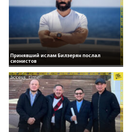
Принявший ислам Билзерян послал
сионистов
access_time