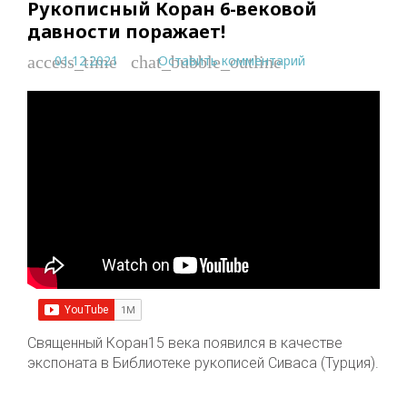
Рукописный Коран 6-вековой
давности поражает!
01.12.2021
Оставить комментарий
access_time
chat_bubble_outline
Священный Коран15 века появился в качестве
экспоната в Библиотеке рукописей Сиваса (Турция).