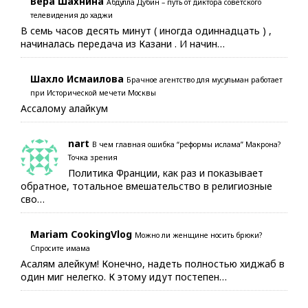
Вера Шахнина
Абдулла Дубин – путь от диктора советского
телевидения до хаджи
В семь часов десять минут ( иногда одиннадцать ) ,
начиналась передача из Казани . И начин…
Шахло Исмаилова
Брачное агентство для мусульман работает
при Исторической мечети Москвы
Ассалому алайкум
nart
В чем главная ошибка “реформы ислама” Макрона?
Точка зрения
Политика Франции, как раз и показывает
обратное, тотальное вмешательство в религиозные
сво…
Mariam CookingVlog
Можно ли женщине носить брюки?
Спросите имама
Асалям алейкум! Конечно, надеть полностью хиджаб в
один миг нелегко. К этому идут постепен…