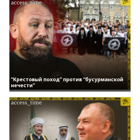
access_time
“Крестовый поход” против “бусурманской
нечести”
access_time