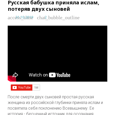
Русская бабушка приняла ислам,
потеряв двух сыновей
31.10.2019
2
access_time
chat_bubble_outline
После смерти двух сыновей простая русская
женщина из российской глубинки приняла ислам и
посвятила себя поклонению Всевышнему. Ее
история - бесценный источник для осознания