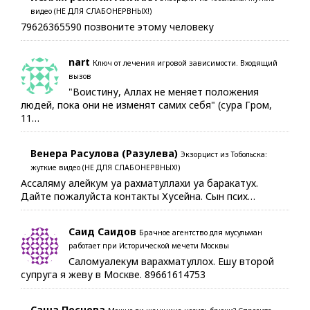
видео (НЕ ДЛЯ СЛАБОНЕРВНЫХ!)
79626365590 позвоните этому человеку
nart
Ключ от лечения игровой зависимости. Входящий
вызов
"Воистину, Аллах не меняет положения
людей, пока они не изменят самих себя" (сура Гром,
11…
Венера Расулова (Разулева)
Экзорцист из Тобольска:
жуткие видео (НЕ ДЛЯ СЛАБОНЕРВНЫХ!)
Ассаляму алейкум уа рахматуллахи уа баракатух.
Дайте пожалуйста контакты Хусейна. Сын псих…
Саид Саидов
Брачное агентство для мусульман
работает при Исторической мечети Москвы
Саломуалекум варахматуллох. Ешу второй
супруга я жеву в Москве. 89661614753
Саша Поснова