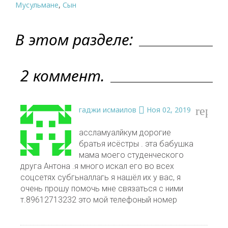
Мусульмане
,
Сын
В этом разделе:
2 коммент.
reply
гаджи исмаилов
Ноя 02, 2019
ассламуалйкум дорогие
братья исёстры . эта бабушка
мама моего студенческого
друга Антона .я много искал его во всех
соцсетях субгьналлагь я нашёл их у вас, я
очень прошу помочь мне связаться с ними
т.89612713232 это мой телефоный номер