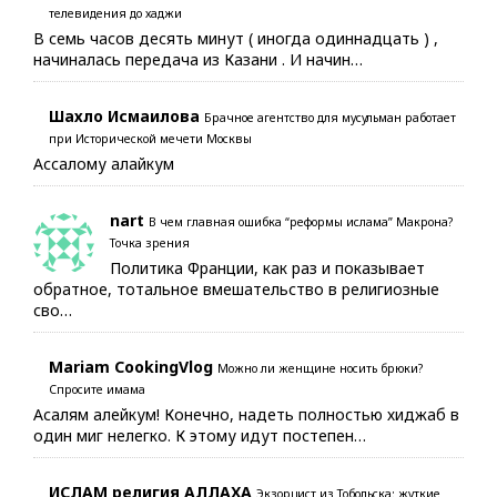
телевидения до хаджи
В семь часов десять минут ( иногда одиннадцать ) ,
начиналась передача из Казани . И начин…
Шахло Исмаилова
Брачное агентство для мусульман работает
при Исторической мечети Москвы
Ассалому алайкум
nart
В чем главная ошибка “реформы ислама” Макрона?
Точка зрения
Политика Франции, как раз и показывает
обратное, тотальное вмешательство в религиозные
сво…
Mariam CookingVlog
Можно ли женщине носить брюки?
Спросите имама
Асалям алейкум! Конечно, надеть полностью хиджаб в
один миг нелегко. К этому идут постепен…
ИСЛАМ религия АЛЛАХА
Экзорцист из Тобольска: жуткие