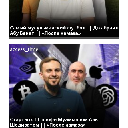
Самый мусульманский футбол || Джабраил
Абу Банат || «После намаза»
access_time
Стартап с IT-профи Муаммаром Аль-
Шедиватом || «После намаза»