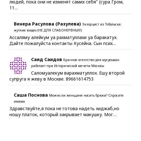
людей, пока они не изменят самих себя" (сура Гром,
11…
Венера Расулова (Разулева)
Экзорцист из Тобольска:
жуткие видео (НЕ ДЛЯ СЛАБОНЕРВНЫХ!)
Ассаляму алейкум уа рахматуллахи уа баракатух.
Дайте пожалуйста контакты Хусейна. Сын псих…
Саид Саидов
Брачное агентство для мусульман
работает при Исторической мечети Москвы
Саломуалекум варахматуллох. Ешу второй
супруга я жеву в Москве. 89661614753
Саша Поснова
Можно ли женщине носить брюки? Спросите
имама
Здравствуйте,я пока не готова надеть хиджаб,но
ношу платок, который закрывает макушку. Мог…