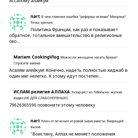
Ассалому алайкум
nart
В чем главная ошибка “реформы ислама” Макрона?
Точка зрения
Политика Франции, как раз и показывает
обратное, тотальное вмешательство в религиозные
сво…
Mariam CookingVlog
Можно ли женщине носить брюки?
Спросите имама
Асалям алейкум! Конечно, надеть полностью хиджаб в
один миг нелегко. К этому идут постепен…
ИСЛАМ религия АЛЛАХА
Экзорцист из Тобольска: жуткие
видео (НЕ ДЛЯ СЛАБОНЕРВНЫХ!)
79626365590 позвоните этому человеку
nart
Ключ от лечения игровой зависимости. Входящий
вызов
"Воистину, Аллах не меняет положения