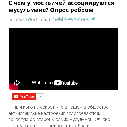
С чем у москвичей ассоциируются
мусульмане? Опрос ребром
29.11.2020
Оставить комментарий
access_time
chat_bubble_outline
Ни для кого не секрет, что в нашем в обществе
антиисламские настроения подогреваются,
зачастую со стороны самих мусульман. Однако
главную роль в формировании образа