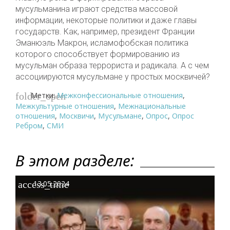
мусульманина играют средства массовой
информации, некоторые политики и даже главы
государств. Как, например, президент Франции
Эманюэль Макрон, исламофобская политика
которого способствует формированию из
мусульман образа террориста и радикала. А с чем
ассоциируются мусульмане у простых москвичей?
Метки:
Межконфессиональные отношения
,
folder_open
Межкультурные отношения
,
Межнациональные
отношения
,
Москвичи
,
Мусульмане
,
Опрос
,
Опрос
Ребром
,
СМИ
В этом разделе:
access_time
13.05.2024