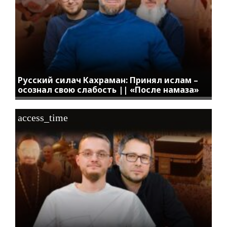
Русский силач Кахраман: Принял ислам –
осознал свою слабость || «После намаза»
access_time