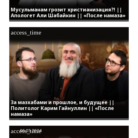
Мусульманам грозит христианизация?! ||
Апологет Али Шабайкин || «После намаза»
access_time
За мазхабами и прошлое, и будущее ||
Политолог Карим Гайнуллин || «После
намаза»
access_time
06.05.2024