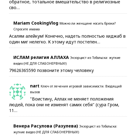
обратное, тотальное вмешательство в религиозные
сво…
Mariam CookingVlog
Можно ли женщине носить брюки?
Спросите имама
Асалям алейкум! Конечно, надеть полностью хиджаб в
один миг нелегко. К этому идут постепен…
ИСЛАМ религия АЛЛАХА
Экзорцист из Тобольска: жуткие
видео (НЕ ДЛЯ СЛАБОНЕРВНЫХ!)
79626365590 позвоните этому человеку
nart
Ключ от лечения игровой зависимости. Входящий
вызов
"Воистину, Аллах не меняет положения
людей, пока они не изменят самих себя" (сура Гром,
11…
Венера Расулова (Разулева)
Экзорцист из Тобольска:
жуткие видео (НЕ ДЛЯ СЛАБОНЕРВНЫХ!)