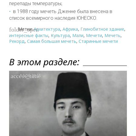
перепады температуры;
в 1988 году мечеть Дженне была внесена в
список всемирного наследия ЮНЕСКО.
Метки:
Архитектура
,
Африка
,
Глинобитное здание
,
folder_open
интересные факты
,
Культура
,
Мали
,
Мечети
,
Мечеть
,
Рекорд
,
Самая большая мечеть
,
Старинные мечети
В этом разделе:
access_time
13.06.2021