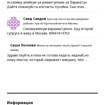
Ассаляму алейкум уа рахматуллахи уа баракатух.
Дайте пожалуйста контакты Хусейна. Сын псих…
Саид Саидов
Брачное агентство для мусульман
работает при Исторической мечети Москвы
Саломуалекум варахматуллох. Ешу второй
супруга я жеву в Москве. 89661614753
Саша Поснова
Можно ли женщине носить брюки? Спросите
имама
Здравствуйте,я пока не готова надеть хиджаб,но
ношу платок, который закрывает макушку. Мог…
Информация