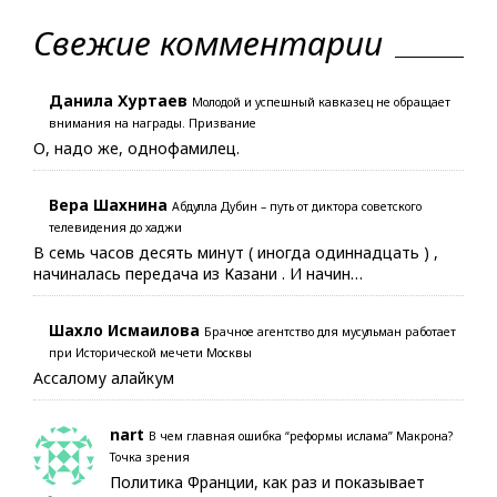
Свежие комментарии
Данила Хуртаев
Молодой и успешный кавказец не обращает
внимания на награды. Призвание
О, надо же, однофамилец.
Вера Шахнина
Абдулла Дубин – путь от диктора советского
телевидения до хаджи
В семь часов десять минут ( иногда одиннадцать ) ,
начиналась передача из Казани . И начин…
Шахло Исмаилова
Брачное агентство для мусульман работает
при Исторической мечети Москвы
Ассалому алайкум
nart
В чем главная ошибка “реформы ислама” Макрона?
Точка зрения
Политика Франции, как раз и показывает