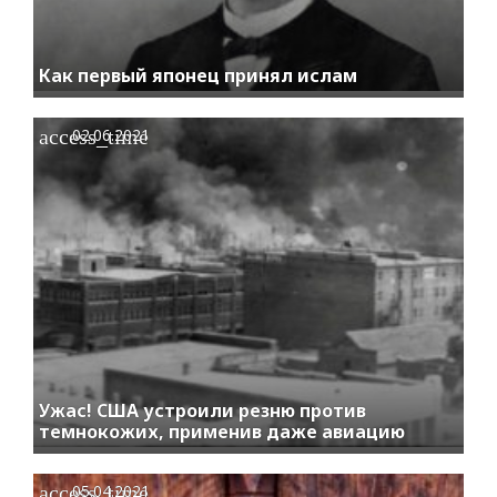
Как первый японец принял ислам
access_time
02.06.2021
Ужас! США устроили резню против
темнокожих, применив даже авиацию
access_time
05.04.2021