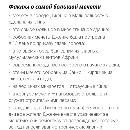
Факты о самой большой мечети
Мечеть в городе Дженне в Мали полностью
сделана из глины;
это самое большое в мире глиняное здание;
соборная мечеть Дженне была построена
в
13
веке по приказу главы города;
в то время город был одним из главных
мусульманских центров Африки;
современное здание построено в начале
xx
века;
стены мечети собраны из банко — кирпичей из
глины, песка и воды;
на вершинах минаретов — страусиные яйца;
в корпусе мечети — пальмовые стволы. они
служат строительными лесами;
каждый год в Дженне проходит фестиваль - в эти
дни все жители Дженне вместе ухаживают за
мечетью, они ремонтируют повреждения, которые
за год нанесли зданию тропические ливни и