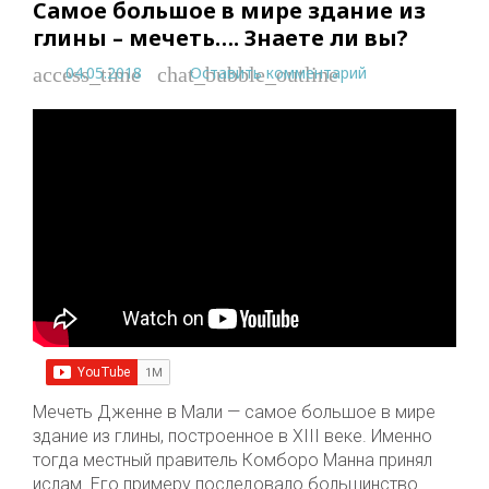
Самое большое в мире здание из
глины – мечеть…. Знаете ли вы?
04.05.2018
Оставить комментарий
access_time
chat_bubble_outline
Мечеть Дженне в Мали — самое большое в мире
здание из глины, построенное в XIII веке. Именно
тогда местный правитель Комборо Манна принял
ислам. Его примеру последовало большинство