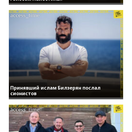
access_time
Принявший ислам Билзерян послал
сионистов
access_time