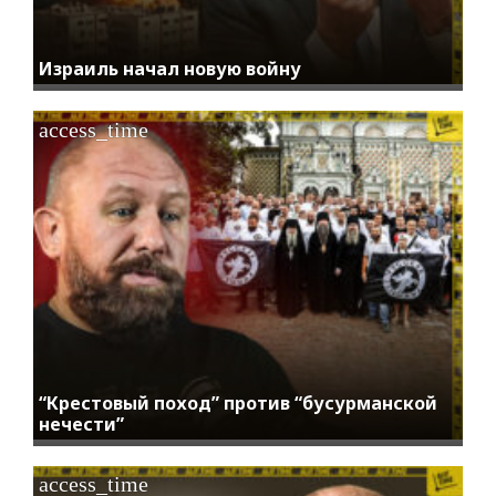
Израиль начал новую войну
access_time
“Крестовый поход” против “бусурманской
нечести”
access_time