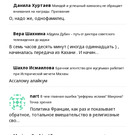
Данила Хуртаев
Молодой и успешный кавказец не обращает
внимания на награды. Призвание
О, надо же, однофамилец.
Вера Шахнина
Абдулла Дубин – путь от диктора советского
телевидения до хаджи
В семь часов десять минут ( иногда одиннадцать ) ,
начиналась передача из Казани . И начин…
Шахло Исмаилова
Брачное агентство для мусульман работает
при Исторической мечети Москвы
Ассалому алайкум
nart
В чем главная ошибка “реформы ислама” Макрона?
Точка зрения
Политика Франции, как раз и показывает
обратное, тотальное вмешательство в религиозные
сво…