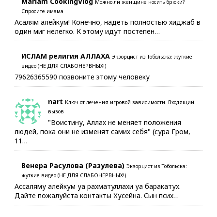
Mariam CookingVlog
Можно ли женщине носить брюки?
Спросите имама
Асалям алейкум! Конечно, надеть полностью хиджаб в
один миг нелегко. К этому идут постепен…
ИСЛАМ религия АЛЛАХА
Экзорцист из Тобольска: жуткие
видео (НЕ ДЛЯ СЛАБОНЕРВНЫХ!)
79626365590 позвоните этому человеку
nart
Ключ от лечения игровой зависимости. Входящий
вызов
"Воистину, Аллах не меняет положения
людей, пока они не изменят самих себя" (сура Гром,
11…
Венера Расулова (Разулева)
Экзорцист из Тобольска:
жуткие видео (НЕ ДЛЯ СЛАБОНЕРВНЫХ!)
Ассаляму алейкум уа рахматуллахи уа баракатух.
Дайте пожалуйста контакты Хусейна. Сын псих…