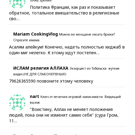
Точка зрения
Политика Франции, как раз и показывает
обратное, тотальное вмешательство в религиозные
сво…
Mariam CookingVlog
Можно ли женщине носить брюки?
Спросите имама
Асалям алейкум! Конечно, надеть полностью хиджаб в
один миг нелегко. К этому идут постепен…
ИСЛАМ религия АЛЛАХА
Экзорцист из Тобольска: жуткие
видео (НЕ ДЛЯ СЛАБОНЕРВНЫХ!)
79626365590 позвоните этому человеку
nart
Ключ от лечения игровой зависимости. Входящий
вызов
"Воистину, Аллах не меняет положения
людей, пока они не изменят самих себя" (сура Гром,
11…