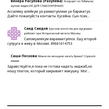
Венера Расулова (Разулева)
Экзорцист из Тобольска:
жуткие видео (НЕ ДЛЯ СЛАБОНЕРВНЫХ!)
Ассаляму алейкум уа рахматуллахи уа баракатух.
Дайте пожалуйста контакты Хусейна. Сын псих…
Саид Саидов
Брачное агентство для мусульман
работает при Исторической мечети Москвы
Саломуалекум варахматуллох. Ешу второй
супруга я жеву в Москве. 89661614753
Саша Поснова
Можно ли женщине носить брюки? Спросите
имама
Здравствуйте,я пока не готова надеть хиджаб,но
ношу платок, который закрывает макушку. Мог…