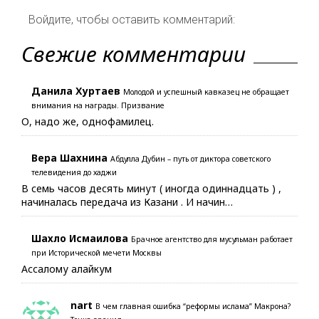
Войдите, чтобы оставить комментарий:
Свежие комментарии
Данила Хуртаев
Молодой и успешный кавказец не обращает
внимания на награды. Призвание
О, надо же, однофамилец.
Вера Шахнина
Абдулла Дубин – путь от диктора советского
телевидения до хаджи
В семь часов десять минут ( иногда одиннадцать ) ,
начиналась передача из Казани . И начин…
Шахло Исмаилова
Брачное агентство для мусульман работает
при Исторической мечети Москвы
Ассалому алайкум
nart
В чем главная ошибка “реформы ислама” Макрона?