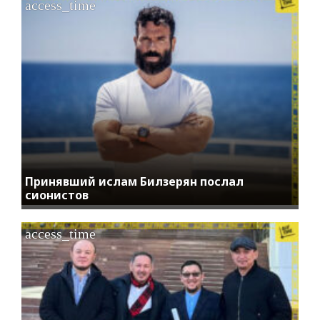
access_time
Принявший ислам Билзерян послал
сионистов
access_time