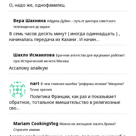
О, надо же, однофамилец.
Вера Шахнина
Абдулла Дубин – путь от диктора советского
телевидения до хаджи
В семь часов десять минут ( иногда одиннадцать ) ,
начиналась передача из Казани . И начин…
Шахло Исмаилова
Брачное агентство для мусульман работает
при Исторической мечети Москвы
Ассалому алайкум
nart
В чем главная ошибка “реформы ислама” Макрона?
Точка зрения
Политика Франции, как раз и показывает
обратное, тотальное вмешательство в религиозные
сво…
Mariam CookingVlog
Можно ли женщине носить брюки?
Спросите имама