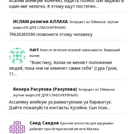
Асалям алейкум! Конечно, надеть полностью хиджаб в
один миг нелегко. К этому идут постепен…
ИСЛАМ религия АЛЛАХА
Экзорцист из Тобольска: жуткие
видео (НЕ ДЛЯ СЛАБОНЕРВНЫХ!)
79626365590 позвоните этому человеку
nart
Ключ от лечения игровой зависимости. Входящий
вызов
"Воистину, Аллах не меняет положения
людей, пока они не изменят самих себя" (сура Гром,
11…
Венера Расулова (Разулева)
Экзорцист из Тобольска:
жуткие видео (НЕ ДЛЯ СЛАБОНЕРВНЫХ!)
Ассаляму алейкум уа рахматуллахи уа баракатух.
Дайте пожалуйста контакты Хусейна. Сын псих…
Саид Саидов
Брачное агентство для мусульман
работает при Исторической мечети Москвы