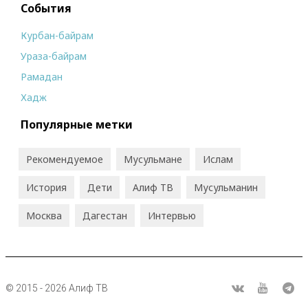
События
Курбан-байрам
Ураза-байрам
Рамадан
Хадж
Популярные метки
Рекомендуемое
Мусульмане
Ислам
История
Дети
Алиф ТВ
Мусульманин
Москва
Дагестан
Интервью
© 2015 - 2026 Алиф ТВ
R
ВКонтакте
Youtube
Tel