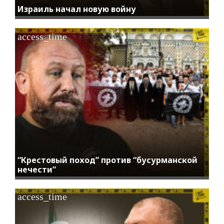
Израиль начал новую войну
access_time
“Крестовый поход” против “бусурманской
нечести”
access_time