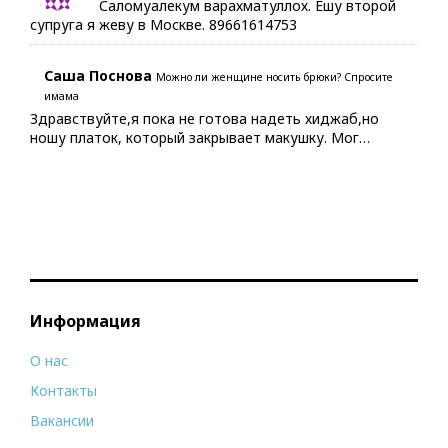
Саломуалекум варахматуллох. Ешу второй
супруга я жеву в Москве. 89661614753
Саша Поснова
Можно ли женщине носить брюки? Спросите
имама
Здравствуйте,я пока не готова надеть хиджаб,но
ношу платок, который закрывает макушку. Мог…
Информация
О нас
Контакты
Вакансии