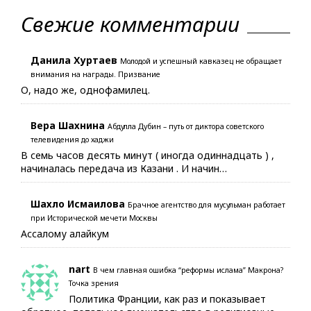
Свежие комментарии
Данила Хуртаев
Молодой и успешный кавказец не обращает
внимания на награды. Призвание
О, надо же, однофамилец.
Вера Шахнина
Абдулла Дубин – путь от диктора советского
телевидения до хаджи
В семь часов десять минут ( иногда одиннадцать ) ,
начиналась передача из Казани . И начин…
Шахло Исмаилова
Брачное агентство для мусульман работает
при Исторической мечети Москвы
Ассалому алайкум
nart
В чем главная ошибка “реформы ислама” Макрона?
Точка зрения
Политика Франции, как раз и показывает