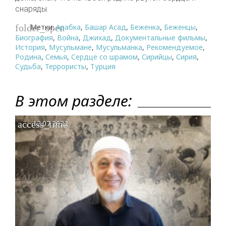
снаряды.
Метки:
Арабка
,
Башар Асад
,
Беженка
,
Беженцы
,
folder_open
Биография
,
Война
,
Джихад
,
Документальные фильмы
,
История
,
Мусульмане
,
Мусульманка
,
Рекомендуемое
,
Родина
,
Семья
,
Сердце со шрамом
,
Сирийцы
,
Сирия
,
Судьба
,
Террористы
,
Турция
В этом разделе:
access_time
12.07.2022