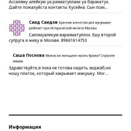
Ассаляму алейкум уа рахматуллахи уа баракатух.
Дайте пожалуйста контакты Хусейна. Сын псих…
Саид Саидов
Брачное агентство для мусульман
работает при Исторической мечети Москвы
Саломуалекум варахматуллох. Ешу второй
супруга я жеву в Москве. 89661614753
Саша Поснова
Можно ли женщине носить брюки? Спросите
имама
Здравствуйте,я пока не готова надеть хиджаб,но
ношу платок, который закрывает макушку. Мог…
Информация