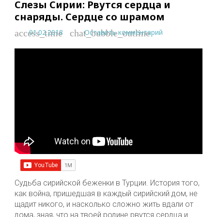
Слезы Сирии: Рвутся сердца и
снаряды. Сердце со шрамом
01.02.2018
Оставить комментарий
access_time
chat_bubble_outline
Судьба сирийской беженки в Турции. История того,
как война, пришедшая в каждый сирийский дом, не
щадит никого, и насколько сложно жить вдали от
дома, зная, что на твоей родине рвутся сердца и