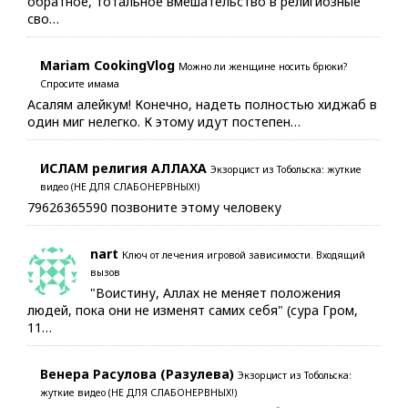
обратное, тотальное вмешательство в религиозные
сво…
Mariam CookingVlog
Можно ли женщине носить брюки?
Спросите имама
Асалям алейкум! Конечно, надеть полностью хиджаб в
один миг нелегко. К этому идут постепен…
ИСЛАМ религия АЛЛАХА
Экзорцист из Тобольска: жуткие
видео (НЕ ДЛЯ СЛАБОНЕРВНЫХ!)
79626365590 позвоните этому человеку
nart
Ключ от лечения игровой зависимости. Входящий
вызов
"Воистину, Аллах не меняет положения
людей, пока они не изменят самих себя" (сура Гром,
11…
Венера Расулова (Разулева)
Экзорцист из Тобольска:
жуткие видео (НЕ ДЛЯ СЛАБОНЕРВНЫХ!)