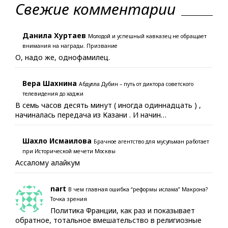
Свежие комментарии
Данила Хуртаев
Молодой и успешный кавказец не обращает
внимания на награды. Призвание
О, надо же, однофамилец.
Вера Шахнина
Абдулла Дубин – путь от диктора советского
телевидения до хаджи
В семь часов десять минут ( иногда одиннадцать ) ,
начиналась передача из Казани . И начин…
Шахло Исмаилова
Брачное агентство для мусульман работает
при Исторической мечети Москвы
Ассалому алайкум
nart
В чем главная ошибка “реформы ислама” Макрона?
Точка зрения
Политика Франции, как раз и показывает
обратное, тотальное вмешательство в религиозные