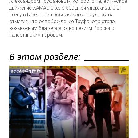
Александром Труфановым, которого палестинское
движение ХАМАС около 500 дней удерживало в
плену в Газе. Глава российского государства
отметил, что освобождение Труфанова стало
возможным благодаря отношениям России с
палестинским народом.
В этом разделе:
access_time
06.08.2026