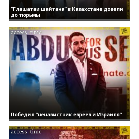
“Глашатаи шайтана” в Казахстане довели
до тюрьмы
access_time
Победил “ненавистник евреев и Израиля”
access_time