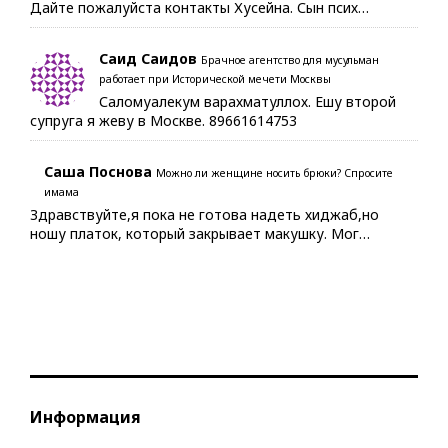
Дайте пожалуйста контакты Хусейна. Сын псих…
Саид Саидов
Брачное агентство для мусульман
работает при Исторической мечети Москвы
Саломуалекум варахматуллох. Ешу второй
супруга я жеву в Москве. 89661614753
Саша Поснова
Можно ли женщине носить брюки? Спросите
имама
Здравствуйте,я пока не готова надеть хиджаб,но
ношу платок, который закрывает макушку. Мог…
Информация