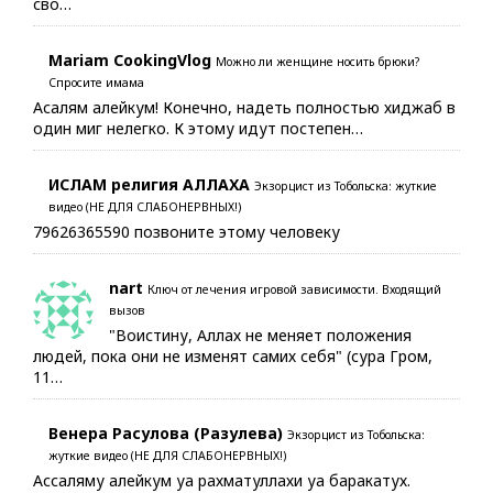
сво…
Mariam CookingVlog
Можно ли женщине носить брюки?
Спросите имама
Асалям алейкум! Конечно, надеть полностью хиджаб в
один миг нелегко. К этому идут постепен…
ИСЛАМ религия АЛЛАХА
Экзорцист из Тобольска: жуткие
видео (НЕ ДЛЯ СЛАБОНЕРВНЫХ!)
79626365590 позвоните этому человеку
nart
Ключ от лечения игровой зависимости. Входящий
вызов
"Воистину, Аллах не меняет положения
людей, пока они не изменят самих себя" (сура Гром,
11…
Венера Расулова (Разулева)
Экзорцист из Тобольска:
жуткие видео (НЕ ДЛЯ СЛАБОНЕРВНЫХ!)
Ассаляму алейкум уа рахматуллахи уа баракатух.