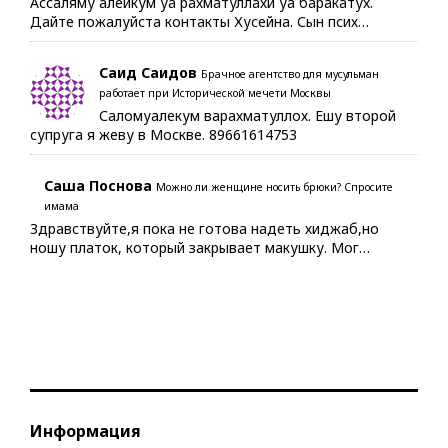
Ассаляму алейкум уа рахматуллахи уа баракатух.
Дайте пожалуйста контакты Хусейна. Сын псих…
Саид Саидов
Брачное агентство для мусульман
работает при Исторической мечети Москвы
Саломуалекум варахматуллох. Ешу второй
супруга я жеву в Москве. 89661614753
Саша Поснова
Можно ли женщине носить брюки? Спросите
имама
Здравствуйте,я пока не готова надеть хиджаб,но
ношу платок, который закрывает макушку. Мог…
Информация