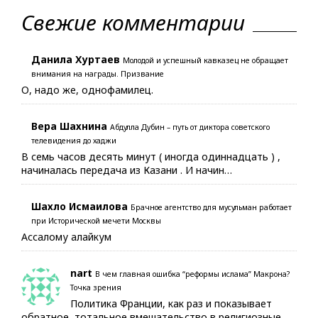
Свежие комментарии
Данила Хуртаев
Молодой и успешный кавказец не обращает
внимания на награды. Призвание
О, надо же, однофамилец.
Вера Шахнина
Абдулла Дубин – путь от диктора советского
телевидения до хаджи
В семь часов десять минут ( иногда одиннадцать ) ,
начиналась передача из Казани . И начин…
Шахло Исмаилова
Брачное агентство для мусульман работает
при Исторической мечети Москвы
Ассалому алайкум
nart
В чем главная ошибка “реформы ислама” Макрона?
Точка зрения
Политика Франции, как раз и показывает
обратное, тотальное вмешательство в религиозные