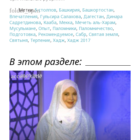
Метки:
5 столпов
,
Башкирия
,
Башкортостан
,
folder_open
Впечатления
,
Гульсира Салахова
,
Дагестан
,
Динара
Садретдинова
,
Кааба
,
Мекка
,
Мечеть аль-Харам
,
Мусульмане
,
Опыт
,
Паломники
,
Паломничество
,
Подготовка
,
Рекомендуемое
,
Сабр
,
Святая земля
,
Святыня
,
Терпение
,
Хадж
,
Хадж 2017
В этом разделе:
access_time
20.05.2019