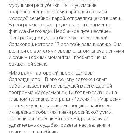
мусульман республики. Наши уфимские
корреспонденты знакомят зрителей с самой
молодой семейной парой, отправляющейся в хадж.
В программе также представлены фрагменты
фильма «Велохадж. Необычное путешествие».
Динара Садретдинова беседует с Гульсирой
Салаховой, которая 17 раз побывала в хадже. Она
делится со зрителями своим опытом, впечатлениями
и самыми яркими моментами пребывания на
священной земле.
«Мир вам» - авторский проект Динары
Садретдиновой. В его основу положен опыт
работы известной телеведущей в легендарной
программе «Мусульмане», 13 лет выходившей на
главном телеканале страны «Россия 1». «Мир вам» -
это тележурнал, рассказывающий о наиболее
интересных событиях жизни российской уммы,
встречи с интересными гостями, рассказы об
удивительных судьбах, советы, наставления и
оригинальные рубрики…