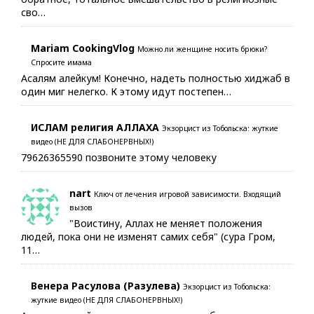
сво…
Mariam CookingVlog
Можно ли женщине носить брюки?
Спросите имама
Асалям алейкум! Конечно, надеть полностью хиджаб в
один миг нелегко. К этому идут постепен…
ИСЛАМ религия АЛЛАХА
Экзорцист из Тобольска: жуткие
видео (НЕ ДЛЯ СЛАБОНЕРВНЫХ!)
79626365590 позвоните этому человеку
nart
Ключ от лечения игровой зависимости. Входящий
вызов
"Воистину, Аллах не меняет положения
людей, пока они не изменят самих себя" (сура Гром,
11…
Венера Расулова (Разулева)
Экзорцист из Тобольска:
жуткие видео (НЕ ДЛЯ СЛАБОНЕРВНЫХ!)