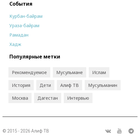
События
Курбан-байрам
Ураза-байрам
Рамадан
Хадж
Популярные метки
Рекомендуемое
Мусульмане
Ислам
История
Дети
Алиф ТВ
Мусульманин
Москва
Дагестан
Интервью
© 2015 - 2026 Алиф ТВ
R
ВКонтакте
Youtube
Tel