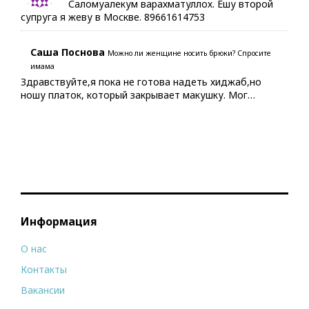
Саломуалекум варахматуллох. Ешу второй
супруга я жеву в Москве. 89661614753
Саша Поснова
Можно ли женщине носить брюки? Спросите
имама
Здравствуйте,я пока не готова надеть хиджаб,но
ношу платок, который закрывает макушку. Мог…
Информация
О нас
Контакты
Вакансии