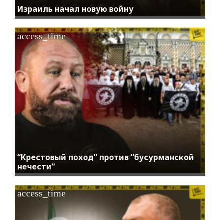
Израиль начал новую войну
access_time
“Крестовый поход” против “бусурманской
нечести”
access_time