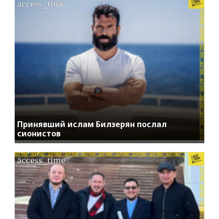
access_time
Принявший ислам Билзерян послал
сионистов
access_time