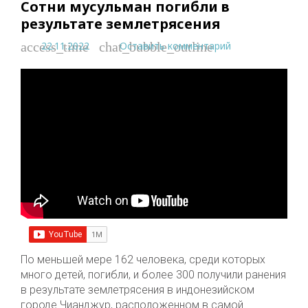
Сотни мусульман погибли в
результате землетрясения
22.11.2022
Оставить комментарий
access_time
chat_bubble_outline
По меньшей мере 162 человека, среди которых
много детей, погибли, и более 300 получили ранения
в результате землетрясения в индонезийском
городе Чианджур, расположенном в самой