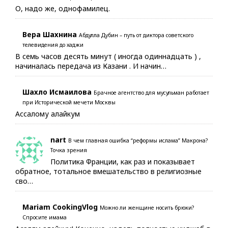
О, надо же, однофамилец.
Вера Шахнина
Абдулла Дубин – путь от диктора советского
телевидения до хаджи
В семь часов десять минут ( иногда одиннадцать ) ,
начиналась передача из Казани . И начин…
Шахло Исмаилова
Брачное агентство для мусульман работает
при Исторической мечети Москвы
Ассалому алайкум
nart
В чем главная ошибка “реформы ислама” Макрона?
Точка зрения
Политика Франции, как раз и показывает
обратное, тотальное вмешательство в религиозные
сво…
Mariam CookingVlog
Можно ли женщине носить брюки?
Спросите имама