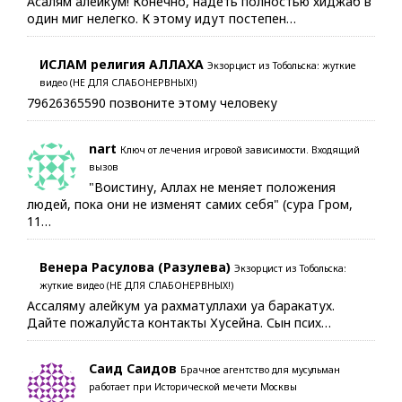
Асалям алейкум! Конечно, надеть полностью хиджаб в
один миг нелегко. К этому идут постепен…
ИСЛАМ религия АЛЛАХА
Экзорцист из Тобольска: жуткие
видео (НЕ ДЛЯ СЛАБОНЕРВНЫХ!)
79626365590 позвоните этому человеку
nart
Ключ от лечения игровой зависимости. Входящий
вызов
"Воистину, Аллах не меняет положения
людей, пока они не изменят самих себя" (сура Гром,
11…
Венера Расулова (Разулева)
Экзорцист из Тобольска:
жуткие видео (НЕ ДЛЯ СЛАБОНЕРВНЫХ!)
Ассаляму алейкум уа рахматуллахи уа баракатух.
Дайте пожалуйста контакты Хусейна. Сын псих…
Саид Саидов
Брачное агентство для мусульман
работает при Исторической мечети Москвы