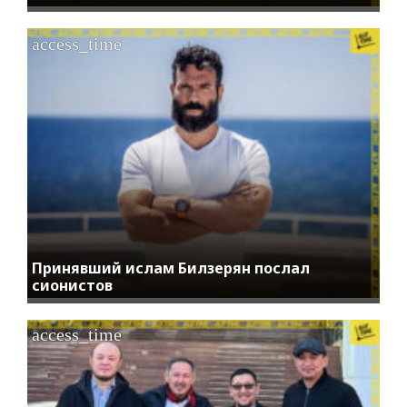
access_time
Принявший ислам Билзерян послал
сионистов
access_time