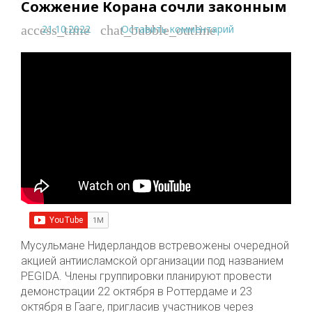
Сожжение Корана сочли законным
21.10.2022
Оставить комментарий
access_time
chat_bubble_outline
Мусульмане Нидерландов встревожены очередной
акцией антиисламской организации под названием
PEGIDA. Члены группировки планируют провести
демонстрации 22 октября в Роттердаме и 23
октября в Гааге, пригласив участников через