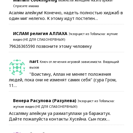
Можно ли женщине носить брюки?
Спросите имама
Асалям алейкум! Конечно, надеть полностью хиджаб в
один миг нелегко. К этому идут постепен…
ИСЛАМ религия АЛЛАХА
Экзорцист из Тобольска: жуткие
видео (НЕ ДЛЯ СЛАБОНЕРВНЫХ!)
79626365590 позвоните этому человеку
nart
Ключ от лечения игровой зависимости. Входящий
вызов
"Воистину, Аллах не меняет положения
людей, пока они не изменят самих себя" (сура Гром,
11…
Венера Расулова (Разулева)
Экзорцист из Тобольска:
жуткие видео (НЕ ДЛЯ СЛАБОНЕРВНЫХ!)
Ассаляму алейкум уа рахматуллахи уа баракатух.
Дайте пожалуйста контакты Хусейна. Сын псих…