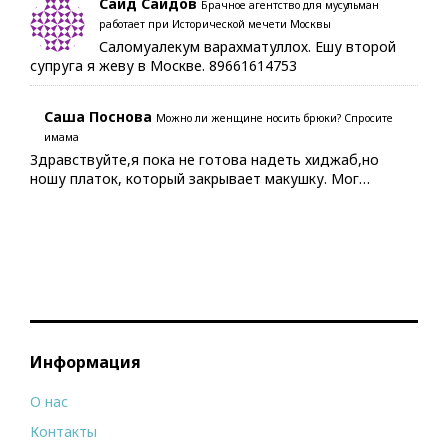
Саид Саидов
Брачное агентство для мусульман
работает при Исторической мечети Москвы
Саломуалекум варахматуллох. Ешу второй
супруга я жеву в Москве. 89661614753
Саша Поснова
Можно ли женщине носить брюки? Спросите
имама
Здравствуйте,я пока не готова надеть хиджаб,но
ношу платок, который закрывает макушку. Мог…
Информация
О нас
Контакты