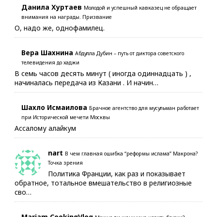
Данила Хуртаев
Молодой и успешный кавказец не обращает
внимания на награды. Призвание
О, надо же, однофамилец.
Вера Шахнина
Абдулла Дубин – путь от диктора советского
телевидения до хаджи
В семь часов десять минут ( иногда одиннадцать ) ,
начиналась передача из Казани . И начин…
Шахло Исмаилова
Брачное агентство для мусульман работает
при Исторической мечети Москвы
Ассалому алайкум
nart
В чем главная ошибка “реформы ислама” Макрона?
Точка зрения
Политика Франции, как раз и показывает
обратное, тотальное вмешательство в религиозные
сво…
Mariam CookingVlog