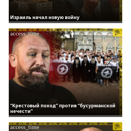
Израиль начал новую войну
access_time
“Крестовый поход” против “бусурманской
нечести”
access_time