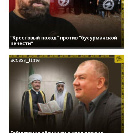
“Крестовый поход” против “бусурманской
нечести”
access_time