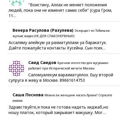
"Воистину, Аллах не меняет положения
людей, пока они не изменят самих себя" (сура Гром,
11…
Венера Расулова (Разулева)
Экзорцист из Тобольска:
жуткие видео (НЕ ДЛЯ СЛАБОНЕРВНЫХ!)
Ассаляму алейкум уа рахматуллахи уа баракатух.
Дайте пожалуйста контакты Хусейна. Сын псих…
Саид Саидов
Брачное агентство для мусульман
работает при Исторической мечети Москвы
Саломуалекум варахматуллох. Ешу второй
супруга я жеву в Москве. 89661614753
Саша Поснова
Можно ли женщине носить брюки? Спросите
имама
Здравствуйте,я пока не готова надеть хиджаб,но
ношу платок, который закрывает макушку. Мог…