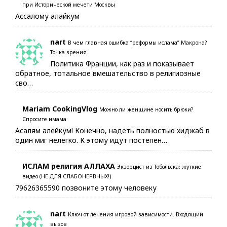
при Исторической мечети Москвы
Ассалому алайкум
nart
В чем главная ошибка “реформы ислама” Макрона?
Точка зрения
Политика Франции, как раз и показывает
обратное, тотальное вмешательство в религиозные
сво…
Mariam CookingVlog
Можно ли женщине носить брюки?
Спросите имама
Асалям алейкум! Конечно, надеть полностью хиджаб в
один миг нелегко. К этому идут постепен…
ИСЛАМ религия АЛЛАХА
Экзорцист из Тобольска: жуткие
видео (НЕ ДЛЯ СЛАБОНЕРВНЫХ!)
79626365590 позвоните этому человеку
nart
Ключ от лечения игровой зависимости. Входящий
вызов