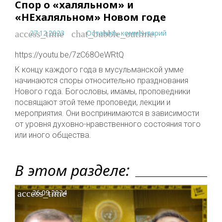
Спор о «халяльном» и
«НЕхаляльном» Новом годе
27.12.2023
Оставить комментарий
access_time
chat_bubble_outline
https://youtu.be/7zC68OeWRtQ
К концу каждого года в мусульманской умме
начинаются споры относительно празднования
Нового года. Богословы, имамы, проповедники
посвящают этой теме проповеди, лекции и
мероприятия. Они воспринимаются в зависимости
от уровня духовно-нравственного состояния того
или иного общества.
В этом разделе:
access_time
26.09.2024