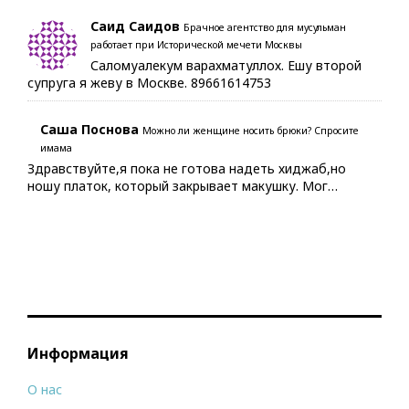
Саид Саидов
Брачное агентство для мусульман
работает при Исторической мечети Москвы
Саломуалекум варахматуллох. Ешу второй
супруга я жеву в Москве. 89661614753
Саша Поснова
Можно ли женщине носить брюки? Спросите
имама
Здравствуйте,я пока не готова надеть хиджаб,но
ношу платок, который закрывает макушку. Мог…
Информация
О нас