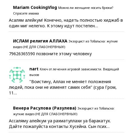
Mariam CookingVlog
Можно ли женщине носить брюки?
Спросите имама
Асалям алейкум! Конечно, надеть полностью хиджаб в
один миг нелегко. К этому идут постепен…
ИСЛАМ религия АЛЛАХА
Экзорцист из Тобольска: жуткие
видео (НЕ ДЛЯ СЛАБОНЕРВНЫХ!)
79626365590 позвоните этому человеку
nart
Ключ от лечения игровой зависимости. Входящий
вызов
"Воистину, Аллах не меняет положения
людей, пока они не изменят самих себя" (сура Гром,
11…
Венера Расулова (Разулева)
Экзорцист из Тобольска:
жуткие видео (НЕ ДЛЯ СЛАБОНЕРВНЫХ!)
Ассаляму алейкум уа рахматуллахи уа баракатух.
Дайте пожалуйста контакты Хусейна. Сын псих…