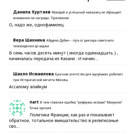
Данила Хуртаев
Молодой и успешный кавказец не обращает
внимания на награды. Призвание
О, надо же, однофамилец.
Вера Шахнина
Абдулла Дубин – путь от диктора советского
телевидения до хаджи
В семь часов десять минут ( иногда одиннадцать ) ,
начиналась передача из Казани . И начин…
Шахло Исмаилова
Брачное агентство для мусульман работает
при Исторической мечети Москвы
Ассалому алайкум
nart
В чем главная ошибка “реформы ислама” Макрона?
Точка зрения
Политика Франции, как раз и показывает
обратное, тотальное вмешательство в религиозные
сво…