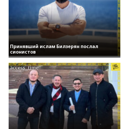
Принявший ислам Билзерян послал
сионистов
access_time