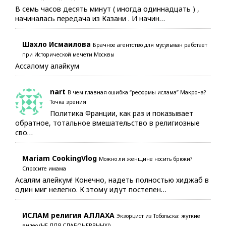
В семь часов десять минут ( иногда одиннадцать ) ,
начиналась передача из Казани . И начин…
Шахло Исмаилова
Брачное агентство для мусульман работает
при Исторической мечети Москвы
Ассалому алайкум
nart
В чем главная ошибка “реформы ислама” Макрона?
Точка зрения
Политика Франции, как раз и показывает
обратное, тотальное вмешательство в религиозные
сво…
Mariam CookingVlog
Можно ли женщине носить брюки?
Спросите имама
Асалям алейкум! Конечно, надеть полностью хиджаб в
один миг нелегко. К этому идут постепен…
ИСЛАМ религия АЛЛАХА
Экзорцист из Тобольска: жуткие
видео (НЕ ДЛЯ СЛАБОНЕРВНЫХ!)