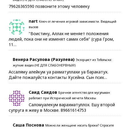
79626365590 позвоните этому человеку
nart
Ключ от лечения игровой зависимости. Входящий
вызов
"Воистину, Аллах не меняет положения
людей, пока они не изменят самих себя" (сура Гром,
11…
Венера Расулова (Разулева)
Экзорцист из Тобольска:
жуткие видео (НЕ ДЛЯ СЛАБОНЕРВНЫХ!)
Ассаляму алейкум уа рахматуллахи уа баракатух.
Дайте пожалуйста контакты Хусейна. Сын псих…
Саид Саидов
Брачное агентство для мусульман
работает при Исторической мечети Москвы
Саломуалекум варахматуллох. Ешу второй
супруга я жеву в Москве. 89661614753
Саша Поснова
Можно ли женщине носить брюки? Спросите