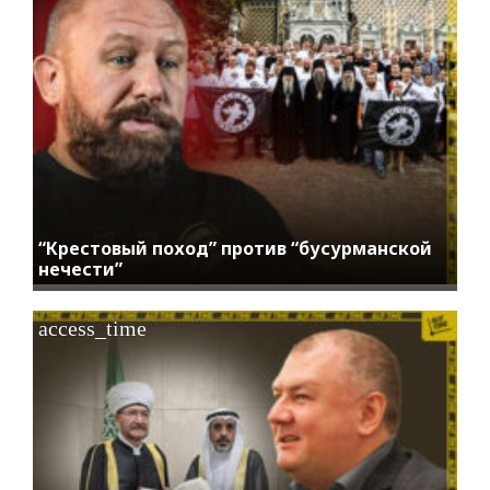
“Крестовый поход” против “бусурманской
нечести”
access_time