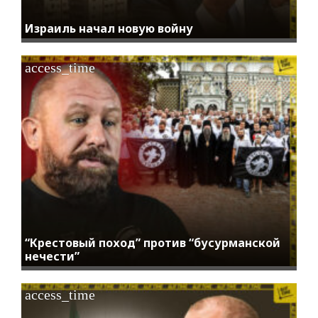
Израиль начал новую войну
access_time
“Крестовый поход” против “бусурманской
нечести”
access_time