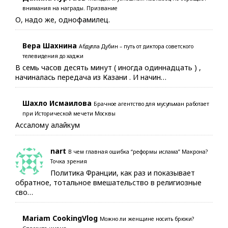
внимания на награды. Призвание
О, надо же, однофамилец.
Вера Шахнина
Абдулла Дубин – путь от диктора советского
телевидения до хаджи
В семь часов десять минут ( иногда одиннадцать ) ,
начиналась передача из Казани . И начин…
Шахло Исмаилова
Брачное агентство для мусульман работает
при Исторической мечети Москвы
Ассалому алайкум
nart
В чем главная ошибка “реформы ислама” Макрона?
Точка зрения
Политика Франции, как раз и показывает
обратное, тотальное вмешательство в религиозные
сво…
Mariam CookingVlog
Можно ли женщине носить брюки?