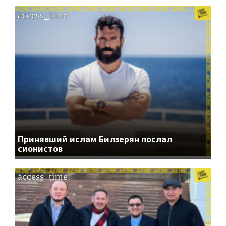
access_time
Принявший ислам Билзерян послал
сионистов
access_time