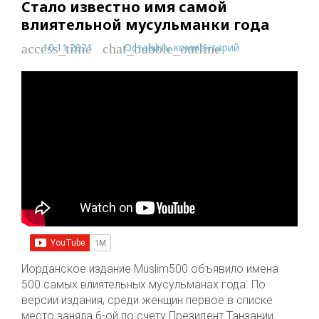
Стало известно имя самой
влиятельной мусульманки года
10.11.2021
Оставить комментарий
access_time
chat_bubble_outline
Иорданское издание Muslim500 объявило имена
500 самых влиятельных мусульманах года. По
версии издания, среди женщин первое в списке
место заняла 6-ой по счету Президент Танзании