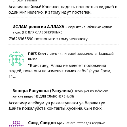
Спросите имама
Асалям алейкум! Конечно, надеть полностью хиджаб в
один миг нелегко. К этому идут постепен…
ИСЛАМ религия АЛЛАХА
Экзорцист из Тобольска: жуткие
видео (НЕ ДЛЯ СЛАБОНЕРВНЫХ!)
79626365590 позвоните этому человеку
nart
Ключ от лечения игровой зависимости. Входящий
вызов
"Воистину, Аллах не меняет положения
людей, пока они не изменят самих себя" (сура Гром,
11…
Венера Расулова (Разулева)
Экзорцист из Тобольска:
жуткие видео (НЕ ДЛЯ СЛАБОНЕРВНЫХ!)
Ассаляму алейкум уа рахматуллахи уа баракатух.
Дайте пожалуйста контакты Хусейна. Сын псих…
Саид Саидов
Брачное агентство для мусульман