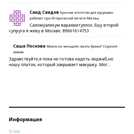
Саид Саидов
Брачное агентство для мусульман
работает при Исторической мечети Москвы
Саломуалекум варахматуллох. Ешу второй
супруга я жеву в Москве. 89661614753
Саша Поснова
Можно ли женщине носить брюки? Спросите
имама
Здравствуйте,я пока не готова надеть хиджаб,но
ношу платок, который закрывает макушку. Мог…
Информация
О нас