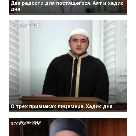
Две радости для постящегося. Аят и хадис
дня
access_time
10.12.2017
O трех признаках лицемера. Хадис дня
access_time
22.06.2017