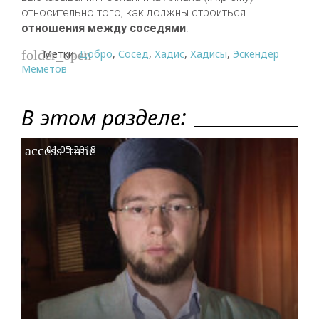
относительно того, как должны строиться
отношения между соседями
.
Метки:
Добро
,
Сосед
,
Хадис
,
Хадисы
,
Эскендер
folder_open
Меметов
В этом разделе:
access_time
01.05.2018