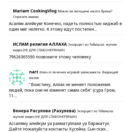
Mariam CookingVlog
Можно ли женщине носить брюки?
Спросите имама
Асалям алейкум! Конечно, надеть полностью хиджаб в
один миг нелегко. К этому идут постепен…
ИСЛАМ религия АЛЛАХА
Экзорцист из Тобольска: жуткие
видео (НЕ ДЛЯ СЛАБОНЕРВНЫХ!)
79626365590 позвоните этому человеку
nart
Ключ от лечения игровой зависимости. Входящий
вызов
"Воистину, Аллах не меняет положения
людей, пока они не изменят самих себя" (сура Гром,
11…
Венера Расулова (Разулева)
Экзорцист из Тобольска:
жуткие видео (НЕ ДЛЯ СЛАБОНЕРВНЫХ!)
Ассаляму алейкум уа рахматуллахи уа баракатух.
Дайте пожалуйста контакты Хусейна. Сын псих…