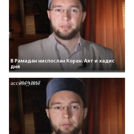
В Рамадан ниспослан Коран. Аят и хадис
дня
access_time
20.06.2017