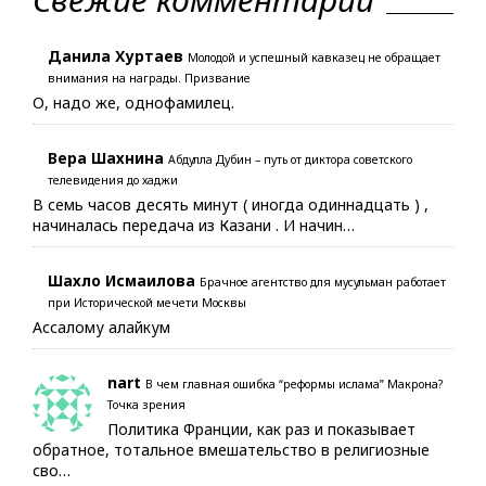
Данила Хуртаев
Молодой и успешный кавказец не обращает
внимания на награды. Призвание
О, надо же, однофамилец.
Вера Шахнина
Абдулла Дубин – путь от диктора советского
телевидения до хаджи
В семь часов десять минут ( иногда одиннадцать ) ,
начиналась передача из Казани . И начин…
Шахло Исмаилова
Брачное агентство для мусульман работает
при Исторической мечети Москвы
Ассалому алайкум
nart
В чем главная ошибка “реформы ислама” Макрона?
Точка зрения
Политика Франции, как раз и показывает
обратное, тотальное вмешательство в религиозные
сво…