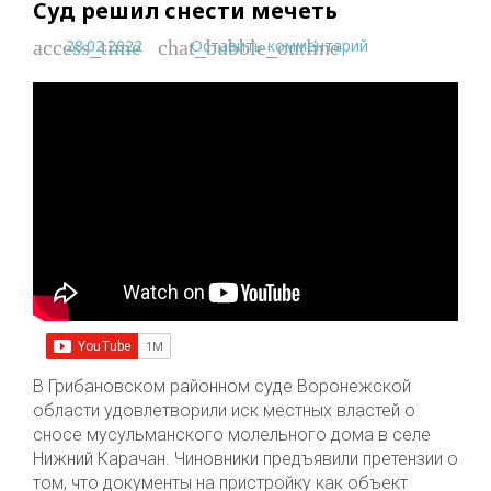
Суд решил снести мечеть
28.02.2022
Оставить комментарий
access_time
chat_bubble_outline
В Грибановском районном суде Воронежской
области удовлетворили иск местных властей о
сносе мусульманского молельного дома в селе
Нижний Карачан. Чиновники предъявили претензии о
том, что документы на пристройку как объект