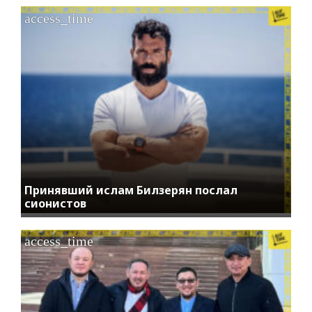
access_time
Принявший ислам Билзерян послал
сионистов
access_time