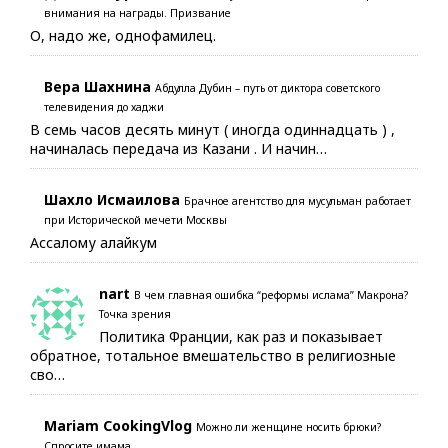
внимания на награды. Призвание
О, надо же, однофамилец.
Вера Шахнина
Абдулла Дубин – путь от диктора советского
телевидения до хаджи
В семь часов десять минут ( иногда одиннадцать ) ,
начиналась передача из Казани . И начин…
Шахло Исмаилова
Брачное агентство для мусульман работает
при Исторической мечети Москвы
Ассалому алайкум
nart
В чем главная ошибка “реформы ислама” Макрона?
Точка зрения
Политика Франции, как раз и показывает
обратное, тотальное вмешательство в религиозные
сво…
Mariam CookingVlog
Можно ли женщине носить брюки?
Спросите имама