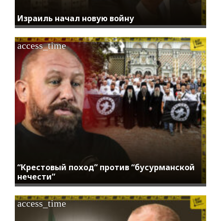
Израиль начал новую войну
access_time
“Крестовый поход” против “бусурманской
нечести”
access_time