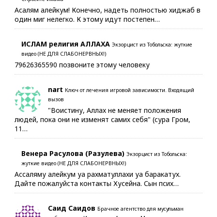
Асалям алейкум! Конечно, надеть полностью хиджаб в
один миг нелегко. К этому идут постепен…
ИСЛАМ религия АЛЛАХА
Экзорцист из Тобольска: жуткие
видео (НЕ ДЛЯ СЛАБОНЕРВНЫХ!)
79626365590 позвоните этому человеку
nart
Ключ от лечения игровой зависимости. Входящий
вызов
"Воистину, Аллах не меняет положения
людей, пока они не изменят самих себя" (сура Гром,
11…
Венера Расулова (Разулева)
Экзорцист из Тобольска:
жуткие видео (НЕ ДЛЯ СЛАБОНЕРВНЫХ!)
Ассаляму алейкум уа рахматуллахи уа баракатух.
Дайте пожалуйста контакты Хусейна. Сын псих…
Саид Саидов
Брачное агентство для мусульман