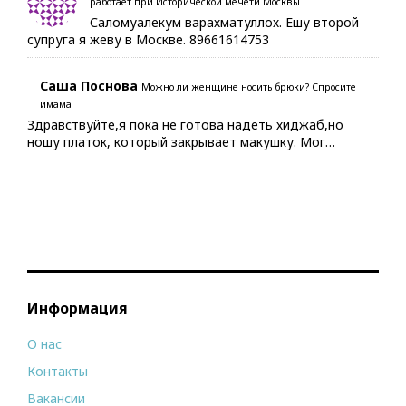
работает при Исторической мечети Москвы
Саломуалекум варахматуллох. Ешу второй
супруга я жеву в Москве. 89661614753
Саша Поснова
Можно ли женщине носить брюки? Спросите
имама
Здравствуйте,я пока не готова надеть хиджаб,но
ношу платок, который закрывает макушку. Мог…
Информация
О нас
Контакты
Вакансии