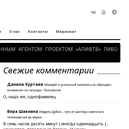
Rss
ВКонтакте
Youtube
Teleg
я
О нас
Контакты
Медиакит
АННЫМ АГЕНТОМ ПРОЕКТОМ «АЛИФТВ» ЛИБО
Свежие комментарии
Данила Хуртаев
Молодой и успешный кавказец не обращает
внимания на награды. Призвание
О, надо же, однофамилец.
Вера Шахнина
Абдулла Дубин – путь от диктора советского
телевидения до хаджи
В семь часов десять минут ( иногда одиннадцать ) ,