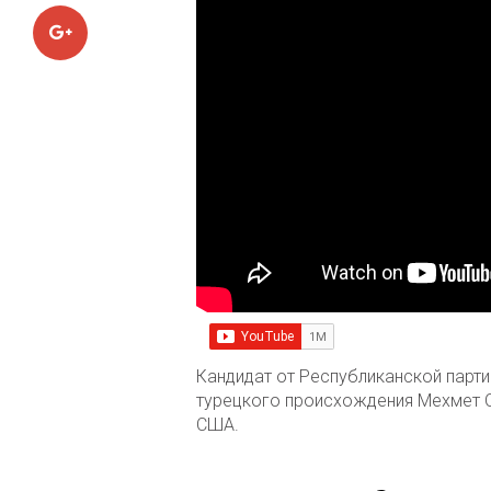
Google+
Кандидат от Республиканской парти
турецкого происхождения Мехмет О
США.