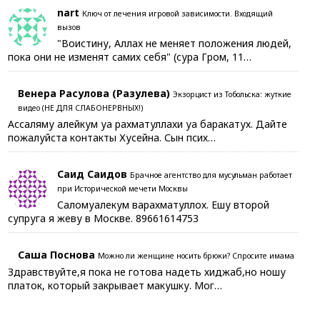
nart
Ключ от лечения игровой зависимости. Входящий
вызов
"Воистину, Аллах не меняет положения людей,
пока они не изменят самих себя" (сура Гром, 11…
Венера Расулова (Разулева)
Экзорцист из Тобольска: жуткие
видео (НЕ ДЛЯ СЛАБОНЕРВНЫХ!)
Ассаляму алейкум уа рахматуллахи уа баракатух. Дайте
пожалуйста контакты Хусейна. Сын псих…
Саид Саидов
Брачное агентство для мусульман работает
при Исторической мечети Москвы
Саломуалекум варахматуллох. Ешу второй
супруга я жеву в Москве. 89661614753
Саша Поснова
Можно ли женщине носить брюки? Спросите имама
Здравствуйте,я пока не готова надеть хиджаб,но ношу
платок, который закрывает макушку. Мог…