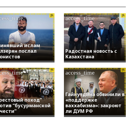
cess_time
access_time
инявший ислам
лзерян послал
Радостная новость с
онистов
Казахстана
cess_time
access_time
Гайнутдина обвинили в
рестовый поход”
«поддержке
отив “бусурманской
ваххабизма»: закроют
чести”
ли ДУМ РФ