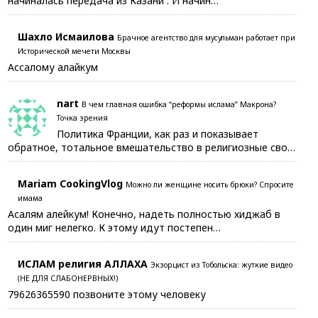
начиналась передача из Казани . И начин…
Шахло Исмаилова
Брачное агентство для мусульман работает при
Исторической мечети Москвы
Ассалому алайкум
nart
В чем главная ошибка “реформы ислама” Макрона?
Точка зрения
Политика Франции, как раз и показывает
обратное, тотальное вмешательство в религиозные сво…
Mariam CookingVlog
Можно ли женщине носить брюки? Спросите
имама
Асалям алейкум! Конечно, надеть полностью хиджаб в
один миг нелегко. К этому идут постепен…
ИСЛАМ религия АЛЛАХА
Экзорцист из Тобольска: жуткие видео
(НЕ ДЛЯ СЛАБОНЕРВНЫХ!)
79626365590 позвоните этому человеку