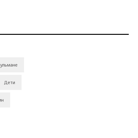
ульмане
Дети
ин