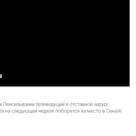
и Пенсильвании телеведущий и отставной хирург
з на следующей неделе поборется за место в Сенате