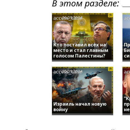
В этом разделе:
access_time
ac
26.09.2024
Кто поставил всех на
Пр
место и стал главным
Би
голосом Палестины?
си
access_time
ac
25.09.2024
“К
Израиль начал новую
пр
войну
не