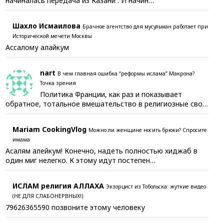
начиналась передача из Казани . И начин…
Шахло Исмаилова
Брачное агентство для мусульман работает при
Исторической мечети Москвы
Ассалому алайкум
nart
В чем главная ошибка “реформы ислама” Макрона?
Точка зрения
Политика Франции, как раз и показывает
обратное, тотальное вмешательство в религиозные сво…
Mariam CookingVlog
Можно ли женщине носить брюки? Спросите
имама
Асалям алейкум! Конечно, надеть полностью хиджаб в
один миг нелегко. К этому идут постепен…
ИСЛАМ религия АЛЛАХА
Экзорцист из Тобольска: жуткие видео
(НЕ ДЛЯ СЛАБОНЕРВНЫХ!)
79626365590 позвоните этому человеку