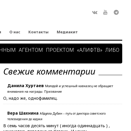
Rss
ВКонтакте
Youtube
Teleg
я
О нас
Контакты
Медиакит
АННЫМ АГЕНТОМ ПРОЕКТОМ «АЛИФТВ» ЛИБО
Свежие комментарии
Данила Хуртаев
Молодой и успешный кавказец не обращает
внимания на награды. Призвание
О, надо же, однофамилец.
Вера Шахнина
Абдулла Дубин – путь от диктора советского
телевидения до хаджи
В семь часов десять минут ( иногда одиннадцать ) ,