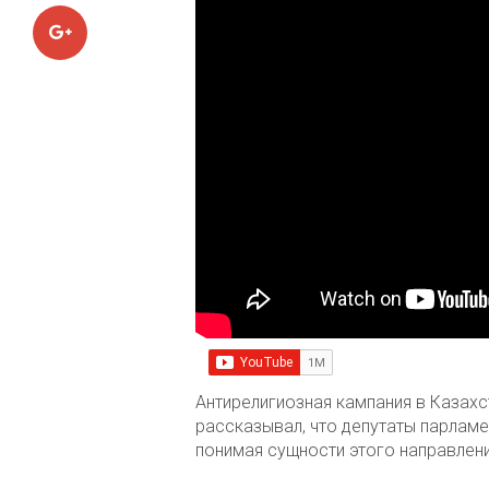
Google+
Антирелигиозная кампания в Казах
рассказывал, что депутаты парламе
понимая сущности этого направлени