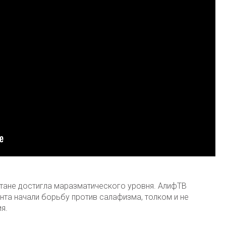
стане достигла маразматического уровня. АлифТВ
нта начали борьбу против салафизма, толком и не
я.