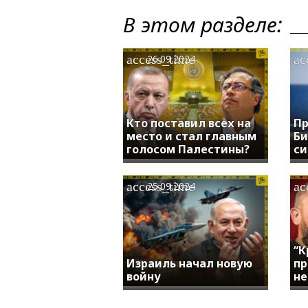
В этом разделе:
access_time
ac
26.09.2024
Кто поставил всех на
Пр
место и стал главным
Би
голосом Палестины?
си
access_time
ac
25.09.2024
“К
Израиль начал новую
пр
войну
не