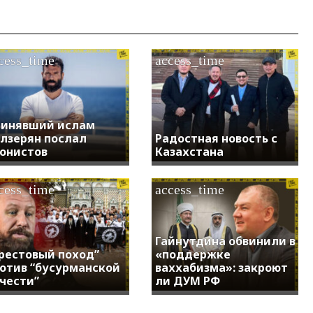
cess_time
access_time
инявший ислам
лзерян послал
Радостная новость с
онистов
Казахстана
cess_time
access_time
Гайнутдина обвинили в
рестовый поход”
«поддержке
отив “бусурманской
ваххабизма»: закроют
чести”
ли ДУМ РФ