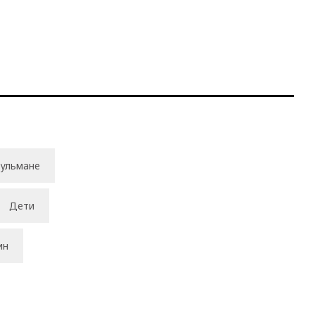
ульмане
Дети
ин