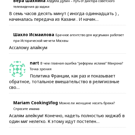
Вера Шахнина
Абдулла Дубин – путь от диктора советского
телевидения до хаджи
В семь часов десять минут ( иногда одиннадцать ) ,
начиналась передача из Казани . И начин…
Шахло Исмаилова
Брачное агентство для мусульман работает
при Исторической мечети Москвы
Ассалому алайкум
nart
В чем главная ошибка “реформы ислама” Макрона?
Точка зрения
Политика Франции, как раз и показывает
обратное, тотальное вмешательство в религиозные
сво…
Mariam CookingVlog
Можно ли женщине носить брюки?
Спросите имама
Асалям алейкум! Конечно, надеть полностью хиджаб в
один миг нелегко. К этому идут постепен…