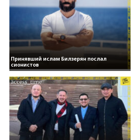
Принявший ислам Билзерян послал
сионистов
access_time