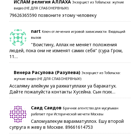
ИСЛАМ религия АЛЛАХА
Экзорцист из Тобольска: жуткие
видео (НЕ ДЛЯ СЛАБОНЕРВНЫХ!)
79626365590 позвоните этому человеку
nart
Ключ от лечения игровой зависимости. Входящий
вызов
"Воистину, Аллах не меняет положения
людей, пока они не изменят самих себя" (сура Гром,
11…
Венера Расулова (Разулева)
Экзорцист из Тобольска:
жуткие видео (НЕ ДЛЯ СЛАБОНЕРВНЫХ!)
Ассаляму алейкум уа рахматуллахи уа баракатух.
Дайте пожалуйста контакты Хусейна. Сын псих…
Саид Саидов
Брачное агентство для мусульман
работает при Исторической мечети Москвы
Саломуалекум варахматуллох. Ешу второй
супруга я жеву в Москве. 89661614753