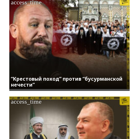
access_time
“Крестовый поход” против “бусурманской
нечести”
access_time