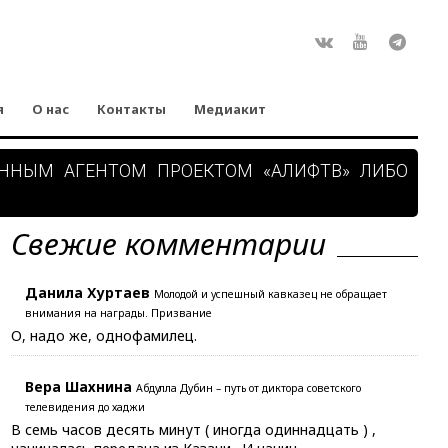
Rss
ВКонтакте
Youtube
Teleg
я
О нас
Контакты
Медиакит
АННЫМ АГЕНТОМ ПРОЕКТОМ «АЛИФТВ» ЛИБО
Свежие комментарии
Данила Хуртаев
Молодой и успешный кавказец не обращает
внимания на награды. Призвание
О, надо же, однофамилец.
Вера Шахнина
Абдулла Дубин – путь от диктора советского
телевидения до хаджи
В семь часов десять минут ( иногда одиннадцать ) ,