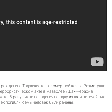
гражданина Таджикистана к смертной казни. Рахматулло
террористическом акте в мавзолее «Шах-Черах» в
та. В результате нападения на одну из пяти величайших
ек погибли, семь человек были ранены.