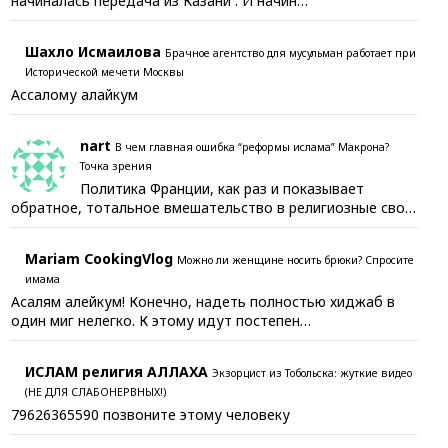
начиналась передача из Казани . И начин…
Шахло Исмаилова
Брачное агентство для мусульман работает при
Исторической мечети Москвы
Ассалому алайкум
nart
В чем главная ошибка “реформы ислама” Макрона?
Точка зрения
Политика Франции, как раз и показывает
обратное, тотальное вмешательство в религиозные сво…
Mariam CookingVlog
Можно ли женщине носить брюки? Спросите
имама
Асалям алейкум! Конечно, надеть полностью хиджаб в
один миг нелегко. К этому идут постепен…
ИСЛАМ религия АЛЛАХА
Экзорцист из Тобольска: жуткие видео
(НЕ ДЛЯ СЛАБОНЕРВНЫХ!)
79626365590 позвоните этому человеку