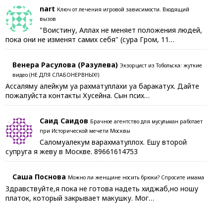
nart
Ключ от лечения игровой зависимости. Входящий
вызов
"Воистину, Аллах не меняет положения людей,
пока они не изменят самих себя" (сура Гром, 11…
Венера Расулова (Разулева)
Экзорцист из Тобольска: жуткие
видео (НЕ ДЛЯ СЛАБОНЕРВНЫХ!)
Ассаляму алейкум уа рахматуллахи уа баракатух. Дайте
пожалуйста контакты Хусейна. Сын псих…
Саид Саидов
Брачное агентство для мусульман работает
при Исторической мечети Москвы
Саломуалекум варахматуллох. Ешу второй
супруга я жеву в Москве. 89661614753
Саша Поснова
Можно ли женщине носить брюки? Спросите имама
Здравствуйте,я пока не готова надеть хиджаб,но ношу
платок, который закрывает макушку. Мог…