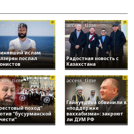
cess_time
access_time
инявший ислам
лзерян послал
Радостная новость с
онистов
Казахстана
cess_time
access_time
Гайнутдина обвинили в
рестовый поход”
«поддержке
отив “бусурманской
ваххабизма»: закроют
чести”
ли ДУМ РФ