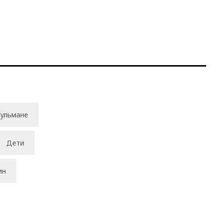
ульмане
Дети
ин