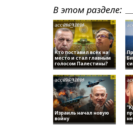
В этом разделе:
access_time
ac
26.09.2024
Кто поставил всех на
Пр
место и стал главным
Би
голосом Палестины?
си
access_time
ac
25.09.2024
“К
Израиль начал новую
пр
войну
не