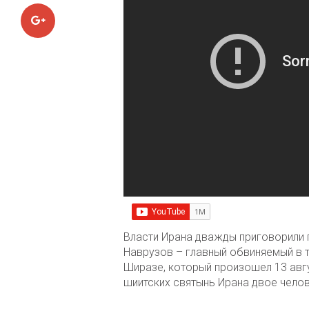
Google+
Власти Ирана дважды приговорили 
Наврузов – главный обвиняемый в 
Ширазе, который произошел 13 авгус
шиитских святынь Ирана двое челов