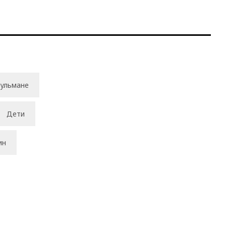
ульмане
Дети
ин