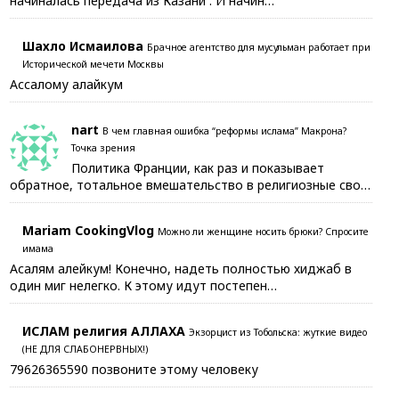
начиналась передача из Казани . И начин…
Шахло Исмаилова
Брачное агентство для мусульман работает при
Исторической мечети Москвы
Ассалому алайкум
nart
В чем главная ошибка “реформы ислама” Макрона?
Точка зрения
Политика Франции, как раз и показывает
обратное, тотальное вмешательство в религиозные сво…
Mariam CookingVlog
Можно ли женщине носить брюки? Спросите
имама
Асалям алейкум! Конечно, надеть полностью хиджаб в
один миг нелегко. К этому идут постепен…
ИСЛАМ религия АЛЛАХА
Экзорцист из Тобольска: жуткие видео
(НЕ ДЛЯ СЛАБОНЕРВНЫХ!)
79626365590 позвоните этому человеку