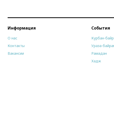
Информация
События
О нас
Курбан-бай
Контакты
Ураза-байра
Вакансии
Рамадан
Хадж