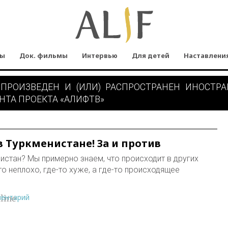
мы
Док. фильмы
Интервью
Для детей
Наставлени
 ПРОИЗВЕДЕН И (ИЛИ) РАСПРОСТРАНЕН ИНОСТР
НТА ПРОЕКТА «АЛИФТВ»
в Туркменистане! За и против
истан? Мы примерно знаем, что происходит в других
то неплохо, где-то хуже, а где-то происходящее
ментарий
line