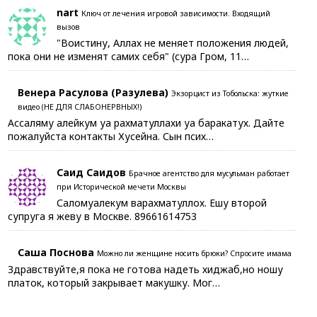
nart
Ключ от лечения игровой зависимости. Входящий
вызов
"Воистину, Аллах не меняет положения людей,
пока они не изменят самих себя" (сура Гром, 11…
Венера Расулова (Разулева)
Экзорцист из Тобольска: жуткие
видео (НЕ ДЛЯ СЛАБОНЕРВНЫХ!)
Ассаляму алейкум уа рахматуллахи уа баракатух. Дайте
пожалуйста контакты Хусейна. Сын псих…
Саид Саидов
Брачное агентство для мусульман работает
при Исторической мечети Москвы
Саломуалекум варахматуллох. Ешу второй
супруга я жеву в Москве. 89661614753
Саша Поснова
Можно ли женщине носить брюки? Спросите имама
Здравствуйте,я пока не готова надеть хиджаб,но ношу
платок, который закрывает макушку. Мог…