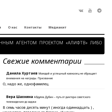
Rss
ВКонтакте
Youtube
Teleg
я
О нас
Контакты
Медиакит
АННЫМ АГЕНТОМ ПРОЕКТОМ «АЛИФТВ» ЛИБО
Свежие комментарии
Данила Хуртаев
Молодой и успешный кавказец не обращает
внимания на награды. Призвание
О, надо же, однофамилец.
Вера Шахнина
Абдулла Дубин – путь от диктора советского
телевидения до хаджи
В семь часов десять минут ( иногда одиннадцать ) ,