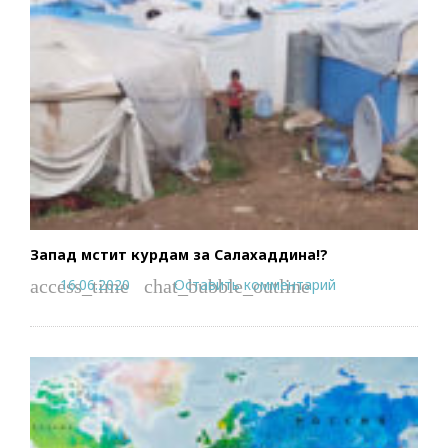
Запад мстит курдам за Салахаддина!?
16.06.2020
Оставить комментарий
access_time
chat_bubble_outline