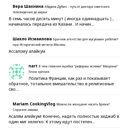
Вера Шахнина
Абдулла Дубин – путь от диктора советского
телевидения до хаджи
В семь часов десять минут ( иногда одиннадцать ) ,
начиналась передача из Казани . И начин…
Шахло Исмаилова
Брачное агентство для мусульман работает
при Исторической мечети Москвы
Ассалому алайкум
nart
В чем главная ошибка “реформы ислама” Макрона?
Точка зрения
Политика Франции, как раз и показывает
обратное, тотальное вмешательство в религиозные
сво…
Mariam CookingVlog
Можно ли женщине носить брюки?
Спросите имама
Асалям алейкум! Конечно, надеть полностью хиджаб в
один миг нелегко. К этому идут постепен…