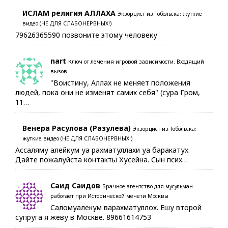
ИСЛАМ религия АЛЛАХА
Экзорцист из Тобольска: жуткие
видео (НЕ ДЛЯ СЛАБОНЕРВНЫХ!)
79626365590 позвоните этому человеку
nart
Ключ от лечения игровой зависимости. Входящий
вызов
"Воистину, Аллах не меняет положения
людей, пока они не изменят самих себя" (сура Гром,
11…
Венера Расулова (Разулева)
Экзорцист из Тобольска:
жуткие видео (НЕ ДЛЯ СЛАБОНЕРВНЫХ!)
Ассаляму алейкум уа рахматуллахи уа баракатух.
Дайте пожалуйста контакты Хусейна. Сын псих…
Саид Саидов
Брачное агентство для мусульман
работает при Исторической мечети Москвы
Саломуалекум варахматуллох. Ешу второй
супруга я жеву в Москве. 89661614753