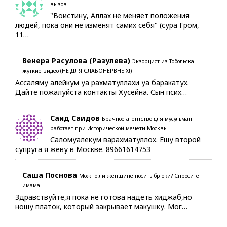
вызов
"Воистину, Аллах не меняет положения
людей, пока они не изменят самих себя" (сура Гром,
11…
Венера Расулова (Разулева)
Экзорцист из Тобольска:
жуткие видео (НЕ ДЛЯ СЛАБОНЕРВНЫХ!)
Ассаляму алейкум уа рахматуллахи уа баракатух.
Дайте пожалуйста контакты Хусейна. Сын псих…
Саид Саидов
Брачное агентство для мусульман
работает при Исторической мечети Москвы
Саломуалекум варахматуллох. Ешу второй
супруга я жеву в Москве. 89661614753
Саша Поснова
Можно ли женщине носить брюки? Спросите
имама
Здравствуйте,я пока не готова надеть хиджаб,но
ношу платок, который закрывает макушку. Мог…