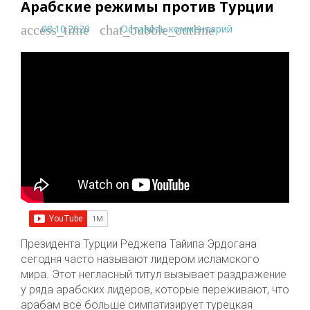
Арабские режимы против Турции
08.10.2020
Оставить комментарий
access_time
chat_bubble_outline
Президента Турции Реджепа Тайипа Эрдогана
сегодня часто называют лидером исламского
мира. Этот негласный титул вызывает раздражение
у ряда арабских лидеров, которые переживают, что
арабам все больше симпатизирует турецкая