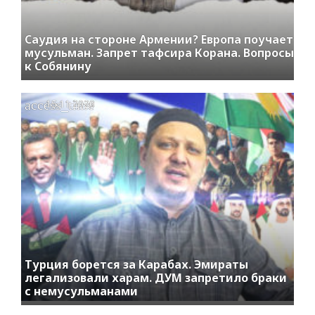
Саудия на стороне Армении? Европа поучает
мусульман. Запрет тафсира Корана. Вопросы
к Собянину
access_time
15.11.2020
Турция борется за Карабах. Эмираты
легализовали харам. ДУМ запретило браки
с немусульманами