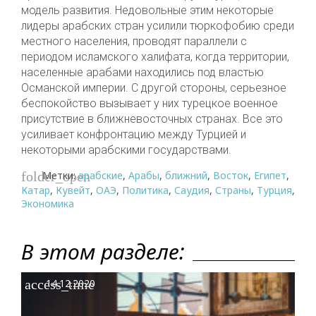
модель развития. Недовольные этим некоторые
лидеры арабских стран усилили тюркофобию среди
местного населения, проводят параллели с
периодом исламского халифата, когда территории,
населенные арабами находились под властью
Османской империи. С другой стороны, серьезное
беспокойство вызывает у них турецкое военное
присутствие в ближневосточных странах. Все это
усиливает конфронтацию между Турцией и
некоторыми арабскими государствами.
Метки:
арабские
,
Арабы
,
ближний
,
Восток
,
Египет
,
folder_open
Катар
,
Кувейт
,
ОАЭ
,
Политика
,
Саудия
,
Страны
,
Турция
,
Экономика
В этом разделе:
access_time
14.12.2020