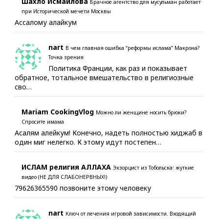
Шахло Исмаилова
Брачное агентство для мусульман работает
при Исторической мечети Москвы
Ассалому алайкум
nart
В чем главная ошибка “реформы ислама” Макрона?
Точка зрения
Политика Франции, как раз и показывает
обратное, тотальное вмешательство в религиозные
сво…
Mariam CookingVlog
Можно ли женщине носить брюки?
Спросите имама
Асалям алейкум! Конечно, надеть полностью хиджаб в
один миг нелегко. К этому идут постепен…
ИСЛАМ религия АЛЛАХА
Экзорцист из Тобольска: жуткие
видео (НЕ ДЛЯ СЛАБОНЕРВНЫХ!)
79626365590 позвоните этому человеку
nart
Ключ от лечения игровой зависимости. Входящий