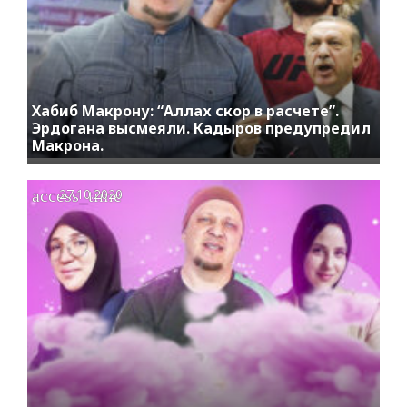
Хабиб Макрону: “Аллах скор в расчете”.
Эрдогана высмеяли. Кадыров предупредил
Макрона.
access_time
27.10.2020