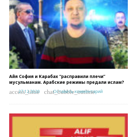
Айя София и Карабах “расправили плечи”
мусульманам. Арабские режимы предали ислам?
27.12.2020
Оставить комментарий
access_time
chat_bubble_outline