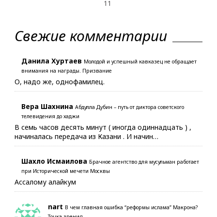
11
Свежие комментарии
Данила Хуртаев
Молодой и успешный кавказец не обращает
внимания на награды. Призвание
О, надо же, однофамилец.
Вера Шахнина
Абдулла Дубин – путь от диктора советского
телевидения до хаджи
В семь часов десять минут ( иногда одиннадцать ) ,
начиналась передача из Казани . И начин…
Шахло Исмаилова
Брачное агентство для мусульман работает
при Исторической мечети Москвы
Ассалому алайкум
nart
В чем главная ошибка “реформы ислама” Макрона?
Точка зрения