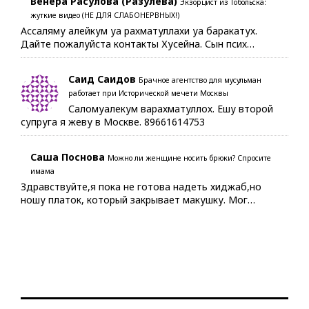
Венера Расулова (Разулева)
Экзорцист из Тобольска:
жуткие видео (НЕ ДЛЯ СЛАБОНЕРВНЫХ!)
Ассаляму алейкум уа рахматуллахи уа баракатух.
Дайте пожалуйста контакты Хусейна. Сын псих…
Саид Саидов
Брачное агентство для мусульман
работает при Исторической мечети Москвы
Саломуалекум варахматуллох. Ешу второй
супруга я жеву в Москве. 89661614753
Саша Поснова
Можно ли женщине носить брюки? Спросите
имама
Здравствуйте,я пока не готова надеть хиджаб,но
ношу платок, который закрывает макушку. Мог…