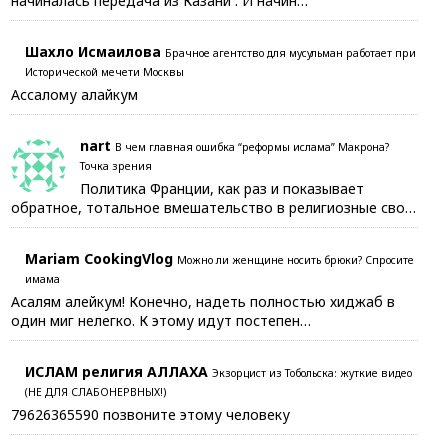
начиналась передача из Казани . И начин…
Шахло Исмаилова
Брачное агентство для мусульман работает при
Исторической мечети Москвы
Ассалому алайкум
nart
В чем главная ошибка “реформы ислама” Макрона?
Точка зрения
Политика Франции, как раз и показывает
обратное, тотальное вмешательство в религиозные сво…
Mariam CookingVlog
Можно ли женщине носить брюки? Спросите
имама
Асалям алейкум! Конечно, надеть полностью хиджаб в
один миг нелегко. К этому идут постепен…
ИСЛАМ религия АЛЛАХА
Экзорцист из Тобольска: жуткие видео
(НЕ ДЛЯ СЛАБОНЕРВНЫХ!)
79626365590 позвоните этому человеку