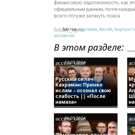
финансовую задолженность, как это
официальным данным, почти каждый 
всего потуже затянуть пояса.
Метки:
Киргизия
,
Китай
,
Кыргызст
folder_open
экспансия
В этом разделе:
access_time
ac
13.05.2024
Русский силач
Му
Кахраман: Принял
хр
ислам – осознал свою
Ап
слабость || «После
Ша
намаза»
на
access_time
ac
06.05.2024
Демократия, власть