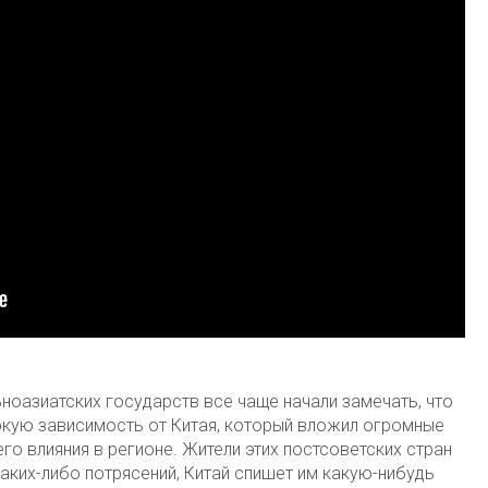
ноазиатских государств все чаще начали замечать, что
бокую зависимость от Китая, который вложил огромные
го влияния в регионе. Жители этих постсоветских стран
каких-либо потрясений, Китай спишет им какую-нибудь