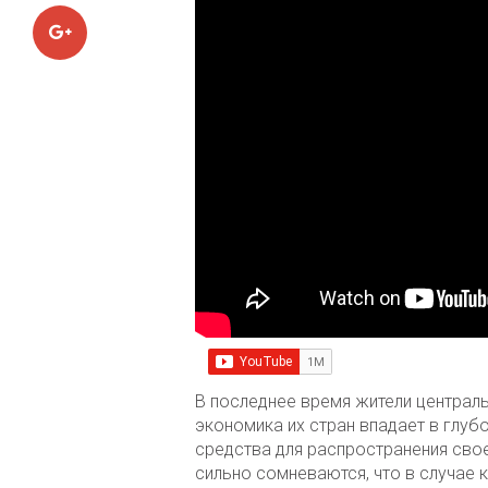
Google+
В последнее время жители централь
экономика их стран впадает в глу
средства для распространения свое
сильно сомневаются, что в случае 