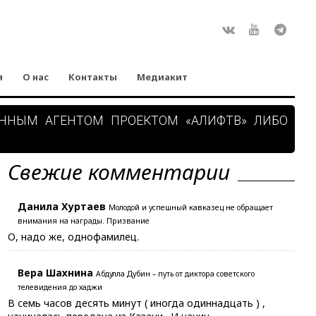
Rss
ВКонтакте
Youtube
Teleg
я
О нас
Контакты
Медиакит
АННЫМ АГЕНТОМ ПРОЕКТОМ «АЛИФТВ» ЛИБО
Свежие комментарии
Данила Хуртаев
Молодой и успешный кавказец не обращает
внимания на награды. Призвание
О, надо же, однофамилец.
Вера Шахнина
Абдулла Дубин – путь от диктора советского
телевидения до хаджи
В семь часов десять минут ( иногда одиннадцать ) ,