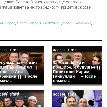
 делает Россия. В Кыргызстане, где согласно
пятый живет за чертой бедности, придется скорее
ан
,
Опрос
,
Опрос Ребром
,
Политика
,
угроза
,
Экономика
,
cess_time
access_time
сульманам грозит
За мазхабами и
истианизация?! ||
прошлое, и будущее ||
ологет Али
Политолог Карим
байкин || «После
Гайнуллин || «После
маза»
намаза»
cess_time
access_time
06.04.2024