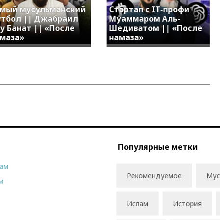
мый мусульманский
Стартап с IT-профи
тбол || Джабраил
Муаммаром Аль-
у Банат || «После
Шедиватом || «После
маза»
намаза»
Популярные метки
рам
Рекомендуемое
Мус
м
Ислам
История