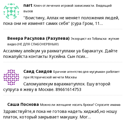
nart
Ключ от лечения игровой зависимости. Входящий
вызов
"Воистину, Аллах не меняет положения людей,
пока они не изменят самих себя" (сура Гром, 11…
Венера Расулова (Разулева)
Экзорцист из Тобольска: жуткие
видео (НЕ ДЛЯ СЛАБОНЕРВНЫХ!)
Ассаляму алейкум уа рахматуллахи уа баракатух. Дайте
пожалуйста контакты Хусейна. Сын псих…
Саид Саидов
Брачное агентство для мусульман работает
при Исторической мечети Москвы
Саломуалекум варахматуллох. Ешу второй
супруга я жеву в Москве. 89661614753
Саша Поснова
Можно ли женщине носить брюки? Спросите имама
Здравствуйте,я пока не готова надеть хиджаб,но ношу
платок, который закрывает макушку. Мог…