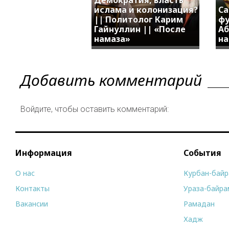
ислама и колонизация?
Са
|| Политолог Карим
фу
Гайнуллин || «После
Аб
намаза»
на
Добавить комментарий
Войдите, чтобы оставить комментарий:
Информация
События
О нас
Курбан-бай
Контакты
Ураза-байра
Вакансии
Рамадан
Хадж