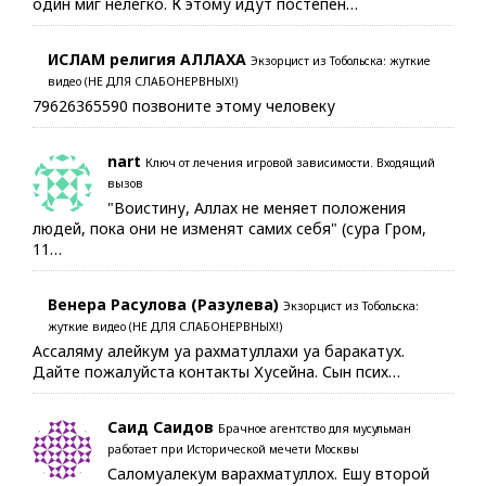
один миг нелегко. К этому идут постепен…
ИСЛАМ религия АЛЛАХА
Экзорцист из Тобольска: жуткие
видео (НЕ ДЛЯ СЛАБОНЕРВНЫХ!)
79626365590 позвоните этому человеку
nart
Ключ от лечения игровой зависимости. Входящий
вызов
"Воистину, Аллах не меняет положения
людей, пока они не изменят самих себя" (сура Гром,
11…
Венера Расулова (Разулева)
Экзорцист из Тобольска:
жуткие видео (НЕ ДЛЯ СЛАБОНЕРВНЫХ!)
Ассаляму алейкум уа рахматуллахи уа баракатух.
Дайте пожалуйста контакты Хусейна. Сын псих…
Саид Саидов
Брачное агентство для мусульман
работает при Исторической мечети Москвы
Саломуалекум варахматуллох. Ешу второй