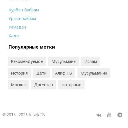
Курбан-байрам
Ураза-байрам
Рамадан
Хадж
Популярные метки
Рекомендуемое
Мусульмане
Ислам
История
Дети
Алиф ТВ
Мусульманин
Москва
Дагестан
Интервью
© 2015 - 2026 Алиф ТВ
R
ВКонтакте
Youtube
Tel