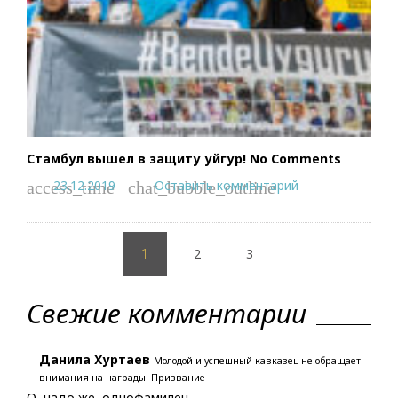
Стамбул вышел в защиту уйгур! No Comments
23.12.2019
Оставить комментарий
access_time
chat_bubble_outline
Пагинация
2
3
записей
1
Свежие комментарии
Данила Хуртаев
Молодой и успешный кавказец не обращает
внимания на награды. Призвание
О, надо же, однофамилец.