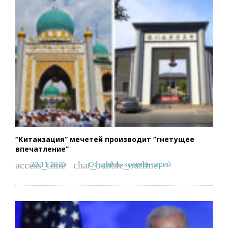
“Китаизация” мечетей производит “гнетущее
впечатление”
23.11.2020
Оставить комментарий
access_time
chat_bubble_outline