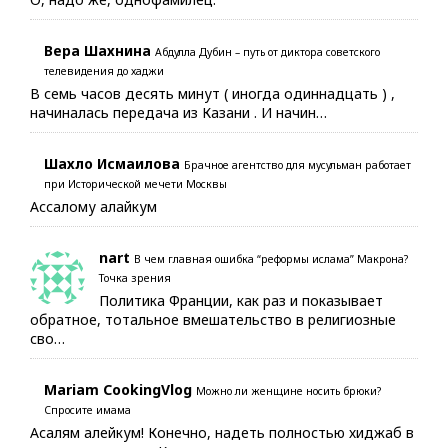
Вера Шахнина
Абдулла Дубин – путь от диктора советского
телевидения до хаджи
В семь часов десять минут ( иногда одиннадцать ) ,
начиналась передача из Казани . И начин…
Шахло Исмаилова
Брачное агентство для мусульман работает
при Исторической мечети Москвы
Ассалому алайкум
nart
В чем главная ошибка “реформы ислама” Макрона?
Точка зрения
Политика Франции, как раз и показывает
обратное, тотальное вмешательство в религиозные
сво…
Mariam CookingVlog
Можно ли женщине носить брюки?
Спросите имама
Асалям алейкум! Конечно, надеть полностью хиджаб в