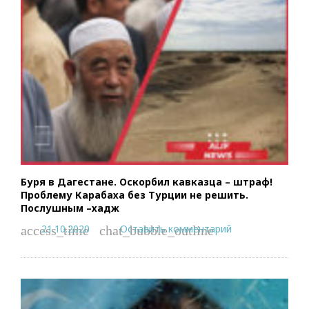
Буря в Дагестане. Оскорбил кавказца – штраф!
Проблему Карабаха без Турции не решить.
Послушным –хадж
21.10.2020
Оставить комментарий
access_time
chat_bubble_outline