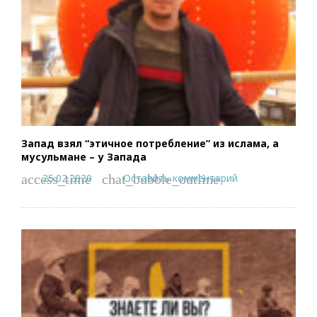
Запад взял “этичное потребление” из ислама, а
мусульмане – у Запада
25.02.2020
Оставить комментарий
access_time
chat_bubble_outline