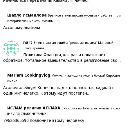
начиналась передача из Казани . И начин…
Шахло Исмаилова
Брачное агентство для мусульман работает при
Исторической мечети Москвы
Ассалому алайкум
nart
В чем главная ошибка “реформы ислама” Макрона?
Точка зрения
Политика Франции, как раз и показывает
обратное, тотальное вмешательство в религиозные сво…
Mariam CookingVlog
Можно ли женщине носить брюки? Спросите
имама
Асалям алейкум! Конечно, надеть полностью хиджаб в
один миг нелегко. К этому идут постепен…
ИСЛАМ религия АЛЛАХА
Экзорцист из Тобольска: жуткие видео
(НЕ ДЛЯ СЛАБОНЕРВНЫХ!)
79626365590 позвоните этому человеку