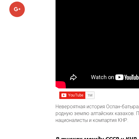
Google+
Невероятная история Оспан-батыра,
родную землю алтайских казахов. П
националисты и компартия КНР.