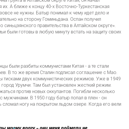
ны грунта в Алтайском округе Китая, он начал
 их. А ближе к концу 40-х Восточно-Туркестанская
вовсе не нужны. Батыр понимал к чему идет дело и
ательно на сторону Гоминьдана. Оспан получил
 синьцзянского правительства в Алтайском округе».
ьи были готовы в любую минуту встать на защиту своих
цы были разбиты коммунистами Китая - а те стали
аев. В то же время Сталин подписал соглашение с Мао.
ты тисками двух коммунистических режимов. Уже в 1949
в город Урумчи. Там был установлен жесткий режим.
жаться против новых оккупантов. Погибли несколько
 с мужчинами. В 1950 году батыр попал в плен - он
нь сломал ногу на покрытом льдом озере. Когда его вели
зы моему врагу – они меня поймали не