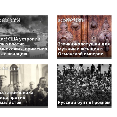
cess_time
access_time
02.06.2021
05.04.2021
ас! США устроили
зню против
Звонки-колотушки для
мнокожих, применив
мужчин и женщин в
же авиацию
Османской империи
cess_time
access_time
10.03.2021
23.02.2021
сстание шейха
ида против
малистов
Русский бунт в Грозном