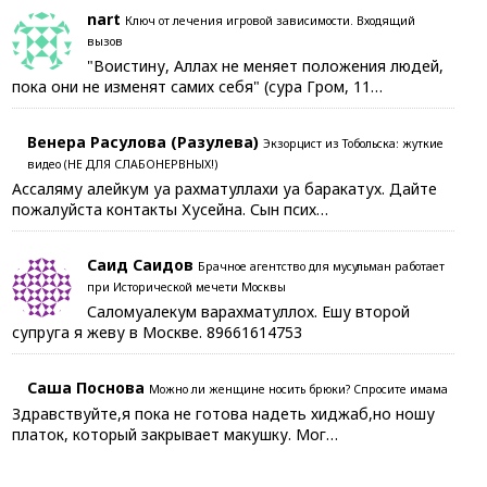
nart
Ключ от лечения игровой зависимости. Входящий
вызов
"Воистину, Аллах не меняет положения людей,
пока они не изменят самих себя" (сура Гром, 11…
Венера Расулова (Разулева)
Экзорцист из Тобольска: жуткие
видео (НЕ ДЛЯ СЛАБОНЕРВНЫХ!)
Ассаляму алейкум уа рахматуллахи уа баракатух. Дайте
пожалуйста контакты Хусейна. Сын псих…
Саид Саидов
Брачное агентство для мусульман работает
при Исторической мечети Москвы
Саломуалекум варахматуллох. Ешу второй
супруга я жеву в Москве. 89661614753
Саша Поснова
Можно ли женщине носить брюки? Спросите имама
Здравствуйте,я пока не готова надеть хиджаб,но ношу
платок, который закрывает макушку. Мог…