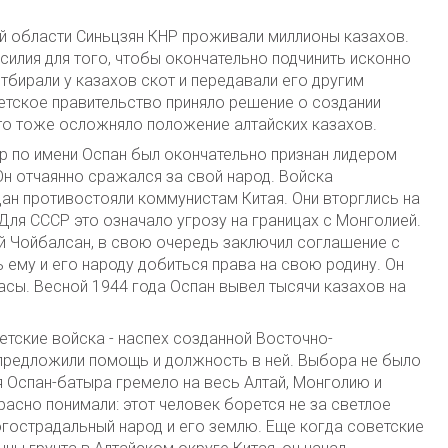
ей области Синьцзян КНР проживали миллионы казахов.
силия для того, чтобы окончательно подчинить исконно
отбирали у казахов скот и передавали его другим
етское правительство приняло решение о создании
что тоже осложняло положение алтайских казахов.
р по имени Оспан был окончательно признан лидером
н отчаянно сражался за свой народ. Войска
ан противостояли коммунистам Китая. Они вторглись на
Для СССР это означало угрозу на границах с Монголией.
й Чойбалсан, в свою очередь заключил соглашение с
ему и его народу добиться права на свою родину. Он
сы. Весной 1944 года Оспан вывел тысячи казахов на
етские войска - наспех созданной Восточно-
 предложили помощь и должность в ней. Выбора не было
мя Оспан-батыра гремело на весь Алтай, Монголию и
расно понимали: этот человек борется не за светлое
огострадальный народ и его землю. Еще когда советские