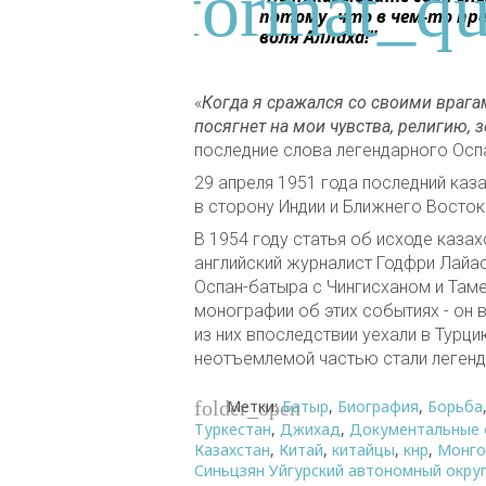
потому, что в чем-то пре
воля Аллаха!
”
«
Когда я сражался со своими врагами
посягнет на мои чувства, религию, 
последние слова легендарного Осп
29 апреля 1951 года последний каз
в сторону Индии и Ближнего Восток
В 1954 году статья об исходе каз
английский журналист Годфри Лайас
Оспан-батыра с Чингисханом и Там
монографии об этих событиях - он 
из них впоследствии уехали в Турци
неотъемлемой частью стали легенд
Метки:
Батыр
,
Биография
,
Борьба
folder_open
Туркестан
,
Джихад
,
Документальные
Казахстан
,
Китай
,
китайцы
,
кнр
,
Монго
Синьцзян Уйгурский автономный окру