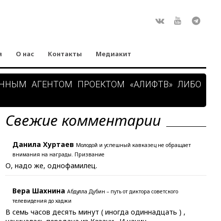
Rss
ВКонтакте
Youtube
Teleg
я
О нас
Контакты
Медиакит
АННЫМ АГЕНТОМ ПРОЕКТОМ «АЛИФТВ» ЛИБО
Свежие комментарии
Данила Хуртаев
Молодой и успешный кавказец не обращает
внимания на награды. Призвание
О, надо же, однофамилец.
Вера Шахнина
Абдулла Дубин – путь от диктора советского
телевидения до хаджи
В семь часов десять минут ( иногда одиннадцать ) ,