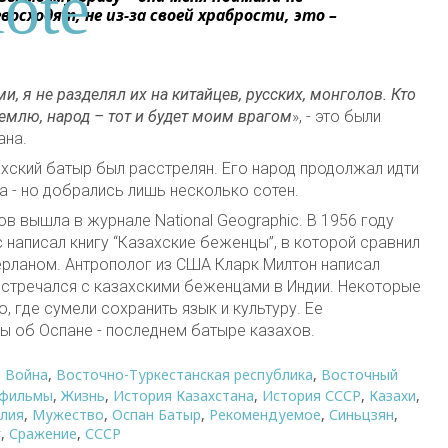
восходят, не из-за своей храбрости, это –
, я не разделял их на китайцев, русских, монголов. Кто
землю, народ – тот и будет моим врагом
», - это были
ана.
ахский батыр был расстрелян. Его народ продолжал идти
а - но добрались лишь несколько сотен.
ахов вышла в журнале
National Geographic
. В 1956 году
 написал книгу “Казахские беженцы”, в которой сравнил
ерланом. Антрополог из США Кларк Милтон написал
встречался с казахскими беженцами в Индии. Некоторые
ю, где сумели сохранить язык и культуру. Ее
ы об Оспане - последнем батыре казахов.
,
Война
,
Восточно-Туркестанская республика
,
Восточный
 фильмы
,
Жизнь
,
История Казахстана
,
История СССР
,
Казахи
,
лия
,
Мужество
,
Оспан Батыр
,
Рекомендуемое
,
Синьцзян
,
г
,
Сражение
,
СССР