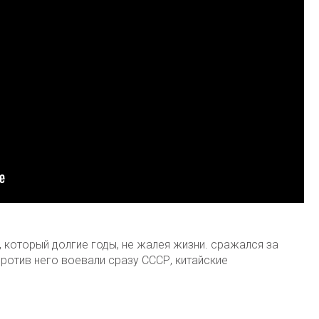
 который долгие годы, не жалея жизни. сражался за
ротив него воевали сразу СССР, китайские