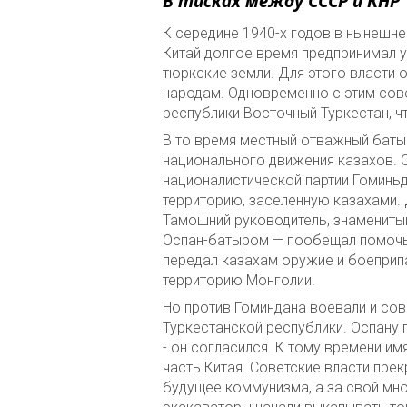
В тисках между СССР и КНР
К середине 1940-х годов в нынешн
Китай долгое время предпринимал у
тюркские земли. Для этого власти 
народам. Одновременно с этим сов
республики Восточный Туркестан, 
В то время местный отважный баты
национального движения казахов. О
националистической партии Гоминьд
территорию, заселенную казахами. 
Тамошний руководитель, знамениты
Оспан-батыром — пообещал помочь 
передал казахам оружие и боеприпа
территорию Монголии.
Но против Гоминдана воевали и сов
Туркестанской республики. Оспану
- он согласился. К тому времени и
часть Китая. Советские власти прек
будущее коммунизма, а за свой мн