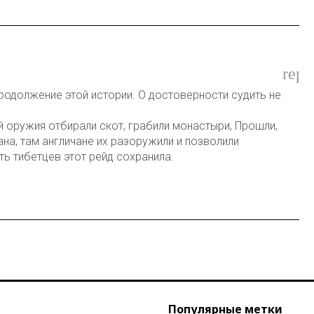
repl
родолжение этой истории. О достоверности судить не
й оружия отбирали скот, грабили монастыри, Прошли,
на, там англичане их разоружили и позволили
ь тибетцев этот рейд сохранила.
Популярные метки