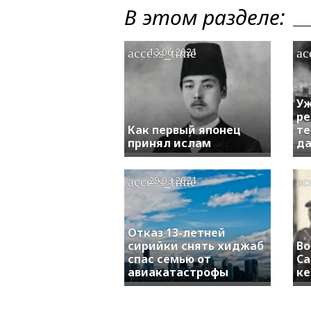
В этом разделе:
access_time
ac
13.06.2021
Уж
ре
Как первый японец
те
принял ислам
да
access_time
ac
29.03.2021
Отказ 13-летней
сирийки снять хиджаб
Во
спас семью от
Са
авиакатастрофы
ке