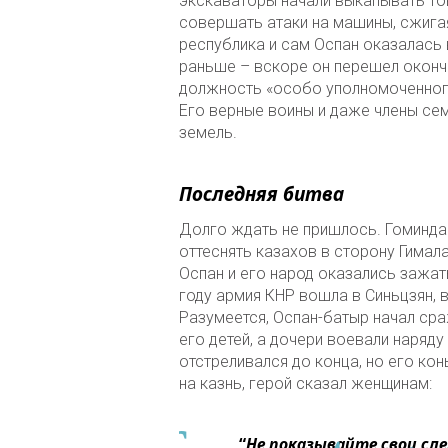
экскаваторы начали выкапывать тон
совершать атаки на машины, сжигая
республика и сам Оспан оказалась 
раньше – вскоре он перешел оконч
должность «особо уполномоченного
Его верные воины и даже члены сем
земель.
Последняя битва
Долго ждать не пришлось. Гоминдан
оттеснять казахов в сторону Гимал
Оспан и его народ оказались зажа
году армия КНР вошла в Синьцзян, 
Разумеется, Оспан-батыр начал сра
его детей, а дочери воевали наряду
отстреливался до конца, но его ко
на казнь, герой сказал женщинам:
“
Не показывайте свои сле