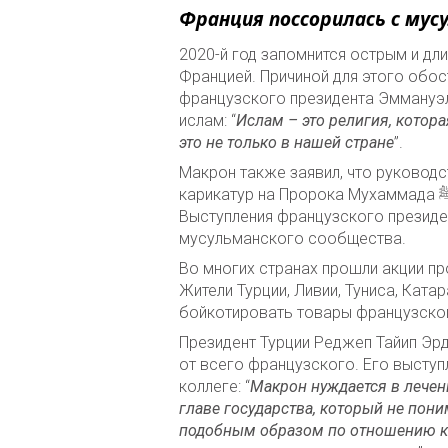
Франция поссорилась с му
2020-й год запомнится острым и д
Францией. Причиной для этого обо
французского президента Эммануэл
ислам: “
Ислам – это религия, котор
это не только в нашей стране
”.
Макрон также заявил, что руковод
карикатур на Пророка Мухаммада ﷺ, что в исламе запрещено и считается оскорбительным.
Выступления французского президе
мусульманского сообщества.
Во многих странах прошли акции пр
Жители Турции, Ливии, Туниса, Ката
бойкотировать товары французско
Президент Турции Реджеп Тайип Эр
от всего французского. Его высту
коллеге: “
Макрон нуждается в лечен
главе государства, который не пони
подобным образом по отношению к 