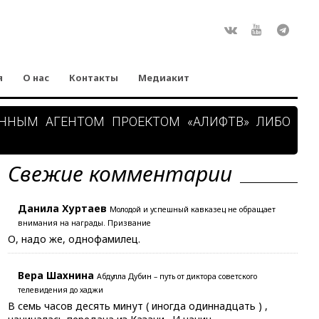
Rss
ВКонтакте
Youtube
Teleg
я
О нас
Контакты
Медиакит
АННЫМ АГЕНТОМ ПРОЕКТОМ «АЛИФТВ» ЛИБО
Свежие комментарии
Данила Хуртаев
Молодой и успешный кавказец не обращает
внимания на награды. Призвание
О, надо же, однофамилец.
Вера Шахнина
Абдулла Дубин – путь от диктора советского
телевидения до хаджи
В семь часов десять минут ( иногда одиннадцать ) ,