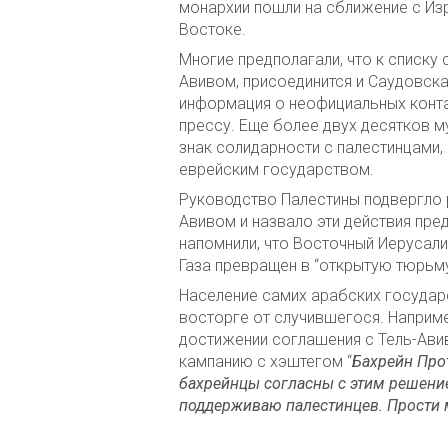
монархии пошли на сближение с Изр
Востоке.
Многие предполагали, что к списку
Авивом, присоединится и Саудовска
информация о неофициальных конта
прессу. Еще более двух десятков м
знак солидарности с палестинцами,
еврейским государством.
Руководство Палестины подвергло р
Авивом и назвало эти действия пре
напомнили, что Восточный Иерусали
Газа превращен в “открытую тюрьму
Население самих арабских государс
восторге от случившегося. Наприме
достижении соглашения с Тель-Авив
кампанию с хэштегом “
Бахрейн Прот
бахрейнцы согласны с этим решение
поддерживаю палестинцев. Прости 