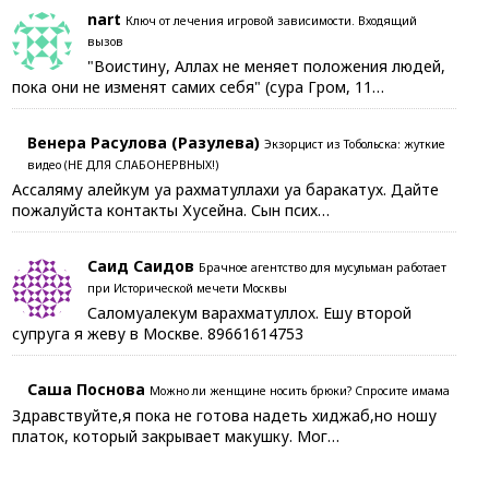
nart
Ключ от лечения игровой зависимости. Входящий
вызов
"Воистину, Аллах не меняет положения людей,
пока они не изменят самих себя" (сура Гром, 11…
Венера Расулова (Разулева)
Экзорцист из Тобольска: жуткие
видео (НЕ ДЛЯ СЛАБОНЕРВНЫХ!)
Ассаляму алейкум уа рахматуллахи уа баракатух. Дайте
пожалуйста контакты Хусейна. Сын псих…
Саид Саидов
Брачное агентство для мусульман работает
при Исторической мечети Москвы
Саломуалекум варахматуллох. Ешу второй
супруга я жеву в Москве. 89661614753
Саша Поснова
Можно ли женщине носить брюки? Спросите имама
Здравствуйте,я пока не готова надеть хиджаб,но ношу
платок, который закрывает макушку. Мог…