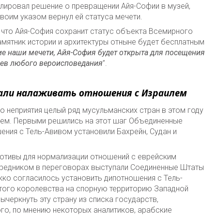
улировал решение о превращении Айя-Софии в музей,
воим указом вернул ей статуса мечети.
, что Айя-София сохранит статус объекта Всемирного
памятник истории и архитектуры отныне будет бесплатным
гие наши мечети, Айя-София будет открыта для посещения
нцев любого вероисповедания
”.
али налаживать отношения с Израилем
о неприятия целый ряд мусульманских стран в этом году
ем. Первыми решились на этот шаг Объединенные
ния с Тель-Авивом установили Бахрейн, Судан и
мотивы для нормализации отношений с еврейским
средником в переговорах выступали Соединенные Штаты
окко согласилось установить дипотношения с Тель-
этого королевства на спорную территорию Западной
черкнуть эту страну из списка государств,
го, по мнению некоторых аналитиков, арабские