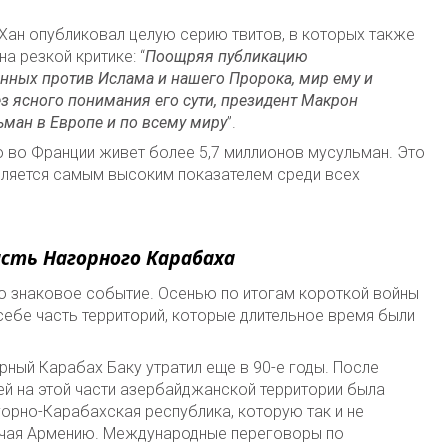
Хан опубликовал целую серию твитов, в которых также
 резкой критике: “
Поощряя публикацию
нных против Ислама и нашего Пророка, мир ему и
ез ясного понимания его сути, президент Макрон
ман в Европе и по всему миру
”.
о во Франции живет более 5,7 миллионов мусульман. Это
является самым высоким показателем среди всех
асть Нагорного Карабаха
о знаковое событие. Осенью по итогам короткой войны
ебе часть территорий, которые длительное время были
ный Карабах Баку утратил еще в 90-е годы. После
й на этой части азербайджанской территории была
орно-Карабахская республика, которую так и не
лючая Армению. Международные переговоры по