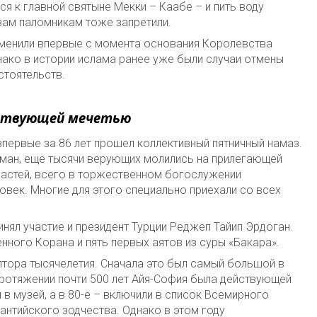
ся к главной святыне Мекки – Каабе – и пить воду
зам паломникам тоже запретили.
менили впервые с момента основания Королевства
нако в истории ислама ранее уже были случаи отмены
стоятельств.
йствующей мечетью
первые за 86 лет прошел коллективный пятничный намаз.
ьман, еще тысячи верующих молились на прилегающей
ластей, всего в торжественном богослужении
овек. Многие для этого специально приехали со всех
ял участие и президент Турции Реджеп Тайип Эрдоган.
нного Корана и пять первых аятов из суры «Бакара».
лтора тысячелетия. Сначала это был самый большой в
протяжении почти 500 лет Айя-София была действующей
 в музей, а в 80-е – включили в список Всемирного
антийского зодчества. Однако в этом году