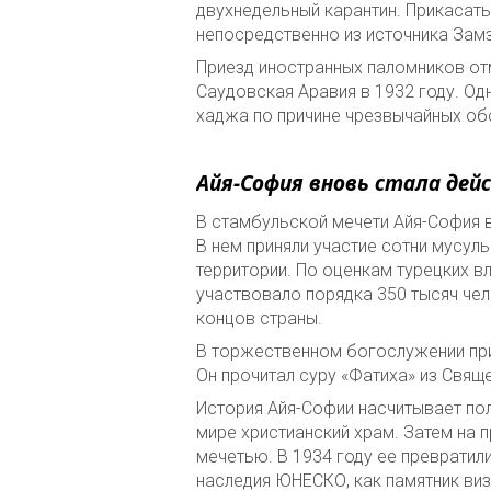
двухнедельный карантин. Прикасать
непосредственно из источника Зам
Приезд иностранных паломников от
Саудовская Аравия в 1932 году. Од
хаджа по причине чрезвычайных об
Айя-София вновь стала де
В стамбульской мечети Айя-София в
В нем приняли участие сотни мусул
территории. По оценкам турецких в
участвовало порядка 350 тысяч чел
концов страны.
В торжественном богослужении прин
Он прочитал суру «Фатиха» из Свяще
История Айя-Софии насчитывает по
мире христианский храм. Затем на 
мечетью. В 1934 году ее превратили
наследия ЮНЕСКО, как памятник виз