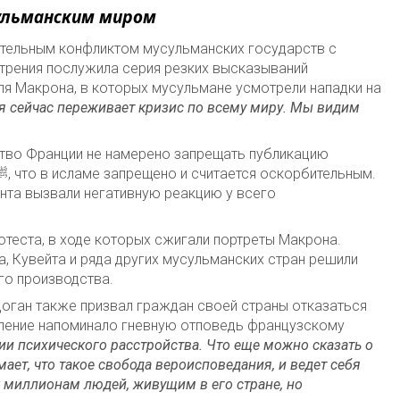
сульманским миром
лительным конфликтом мусульманских государств с
стрения послужила серия резких высказываний
я Макрона, в которых мусульмане усмотрели нападки на
ая сейчас переживает кризис по всему миру. Мы видим
ство Франции не намерено запрещать публикацию
нта вызвали негативную реакцию у всего
отеста, в ходе которых сжигали портреты Макрона.
ра, Кувейта и ряда других мусульманских стран решили
го производства.
доган также призвал граждан своей страны отказаться
пление напоминало гневную отповедь французскому
ии психического расстройства. Что еще можно сказать о
мает, что такое свобода вероисповедания, и ведет себя
миллионам людей, живущим в его стране, но