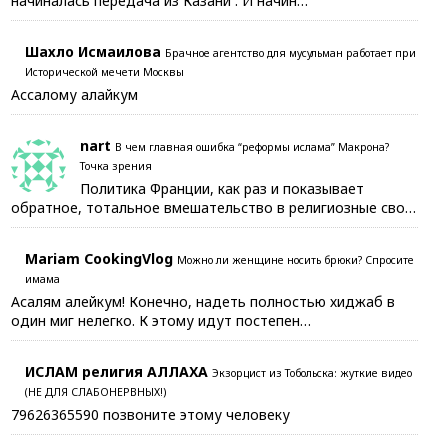
начиналась передача из Казани . И начин…
Шахло Исмаилова
Брачное агентство для мусульман работает при
Исторической мечети Москвы
Ассалому алайкум
nart
В чем главная ошибка “реформы ислама” Макрона?
Точка зрения
Политика Франции, как раз и показывает
обратное, тотальное вмешательство в религиозные сво…
Mariam CookingVlog
Можно ли женщине носить брюки? Спросите
имама
Асалям алейкум! Конечно, надеть полностью хиджаб в
один миг нелегко. К этому идут постепен…
ИСЛАМ религия АЛЛАХА
Экзорцист из Тобольска: жуткие видео
(НЕ ДЛЯ СЛАБОНЕРВНЫХ!)
79626365590 позвоните этому человеку