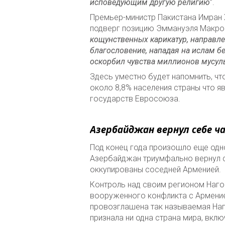
исповедующим другую религию
”.
Премьер-министр Пакистана Имран 
подверг позицию Эммануэля Макрона
кощунственных карикатур, направле
благословение, нападая на ислам б
оскорбил чувства миллионов мусуль
Здесь уместно будет напомнить, чт
около 8,8% населения страны что 
государств Евросоюза.
Азербайджан вернул себе ч
Под конец года произошло еще одн
Азербайджан триумфально вернул с
оккупированы соседней Арменией.
Контроль над своим регионом Нагор
вооруженного конфликта с Армение
провозглашена так называемая Наг
признала ни одна страна мира, вк