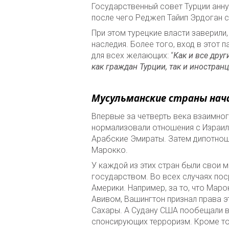
Государственный совет Турции анн
после чего Реджеп Тайип Эрдоган с
При этом турецкие власти заверили
наследия. Более того, вход в этот 
для всех желающих: “
Как и все дру
как граждан Турции, так и иностра
Мусульманские страны нач
Впервые за четверть века взаимног
нормализовали отношения с Израил
Арабские Эмираты. Затем дипотноше
Марокко.
У каждой из этих стран были свои 
государством. Во всех случаях по
Америки. Например, за то, что Мар
Авивом, Вашингтон признал права 
Сахары. А Судану США пообещали вы
спонсирующих терроризм. Кроме то