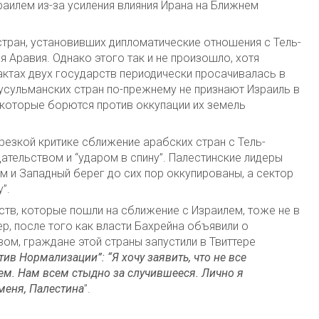
аилем из-за усиления влияния Ирана на Ближнем
 стран, установивших дипломатические отношения с Тель-
я Аравия. Однако этого так и не произошло, хотя
ктах двух государств периодически просачивалась в
усульманских стран по-прежнему не признают Израиль в
 которые борются против оккупации их земель
езкой критике сближение арабских стран с Тель-
дательством и “ударом в спину”. Палестинские лидеры
м и Западный берег до сих пор оккупированы, а сектор
”.
тв, которые пошли на сближение с Израилем, тоже не в
р, после того как власти Бахрейна объявили о
ом, граждане этой страны запустили в Твиттере
ив Нормализации”: “Я хочу заявить, что не все
м. Нам всем стыдно за случившееся. Лично я
меня, Палестина
”.