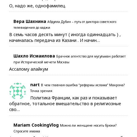
О, надо же, однофамилец.
Вера Шахнина
Абдулла Дубин – путь от диктора советского
телевидения до хаджи
В семь часов десять минут ( иногда одиннадцать ) ,
начиналась передача из Казани . И начин…
Шахло Исмаилова
Брачное агентство для мусульман работает
при Исторической мечети Москвы
Ассалому алайкум
nart
В чем главная ошибка “реформы ислама” Макрона?
Точка зрения
Политика Франции, как раз и показывает
обратное, тотальное вмешательство в религиозные
сво…
Mariam CookingVlog
Можно ли женщине носить брюки?
Спросите имама