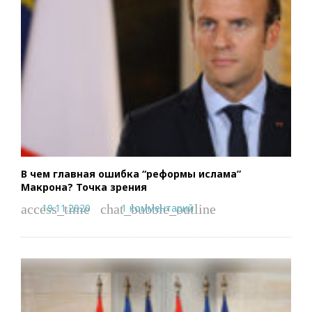
В чем главная ошибка “реформы ислама”
Макрона? Точка зрения
19.11.2020
1 комментарий
access_time
chat_bubble_outline