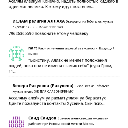
Асалям алейкум! Конечно, надеть полностью хиджаб в
один миг нелегко. К этому идут постепен…
ИСЛАМ религия АЛЛАХА
Экзорцист из Тобольска: жуткие
видео (НЕ ДЛЯ СЛАБОНЕРВНЫХ!)
79626365590 позвоните этому человеку
nart
Ключ от лечения игровой зависимости. Входящий
вызов
"Воистину, Аллах не меняет положения
людей, пока они не изменят самих себя" (сура Гром,
11…
Венера Расулова (Разулева)
Экзорцист из Тобольска:
жуткие видео (НЕ ДЛЯ СЛАБОНЕРВНЫХ!)
Ассаляму алейкум уа рахматуллахи уа баракатух.
Дайте пожалуйста контакты Хусейна. Сын псих…
Саид Саидов
Брачное агентство для мусульман
работает при Исторической мечети Москвы