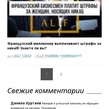
Французский миллионер выплачивает штрафы за
никаб! Знаете ли вы?
02.11.2019
Оставить комментарий
access_time
chat_bubble_outline
Пагинация
2
записей
1
Свежие комментарии
Данила Хуртаев
Молодой и успешный кавказец не обращает
внимания на награды. Призвание