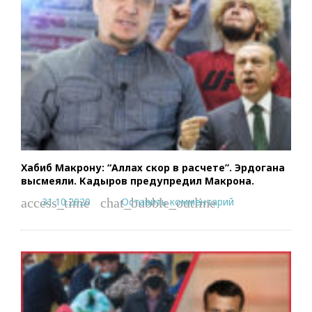
Хабиб Макрону: “Аллах скор в расчете”. Эрдогана
высмеяли. Кадыров предупредил Макрона.
31.10.2020
Оставить комментарий
access_time
chat_bubble_outline