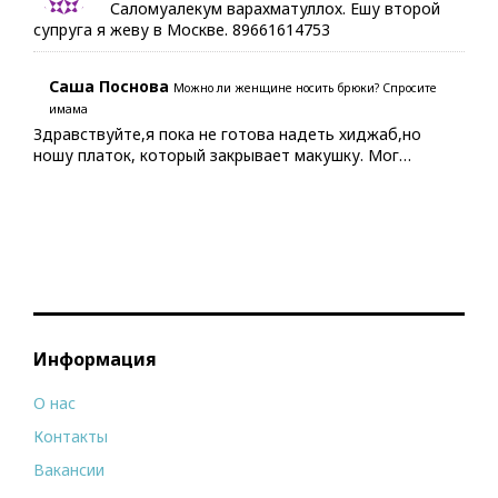
Саломуалекум варахматуллох. Ешу второй
супруга я жеву в Москве. 89661614753
Саша Поснова
Можно ли женщине носить брюки? Спросите
имама
Здравствуйте,я пока не готова надеть хиджаб,но
ношу платок, который закрывает макушку. Мог…
Информация
О нас
Контакты
Вакансии