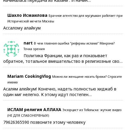
начиналась передача из Казани . И начин…
Шахло Исмаилова
Брачное агентство для мусульман работает при
Исторической мечети Москвы
Ассалому алайкум
nart
В чем главная ошибка “реформы ислама” Макрона?
Точка зрения
Политика Франции, как раз и показывает
обратное, тотальное вмешательство в религиозные сво…
Mariam CookingVlog
Можно ли женщине носить брюки? Спросите
имама
Асалям алейкум! Конечно, надеть полностью хиджаб в
один миг нелегко. К этому идут постепен…
ИСЛАМ религия АЛЛАХА
Экзорцист из Тобольска: жуткие видео
(НЕ ДЛЯ СЛАБОНЕРВНЫХ!)
79626365590 позвоните этому человеку