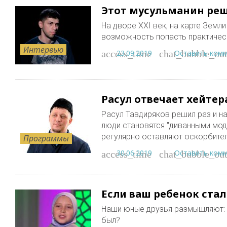
Этот мусульманин реш
На дворе XXI век, на карте Земл
возможность попасть практическ
Интервью
23.09.2019
Оставить ком
access_time
chat_bubble_out
Расул отвечает хейтер
Расул Тавдиряков решил раз и н
люди становятся "диванными мо
регулярно оставляют оскорбите
Программы
30.06.2019
Оставить ком
access_time
chat_bubble_out
Если ваш ребенок ста
Наши юные друзья размышляют: а
был?