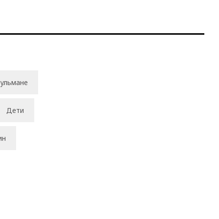
ульмане
Дети
ин