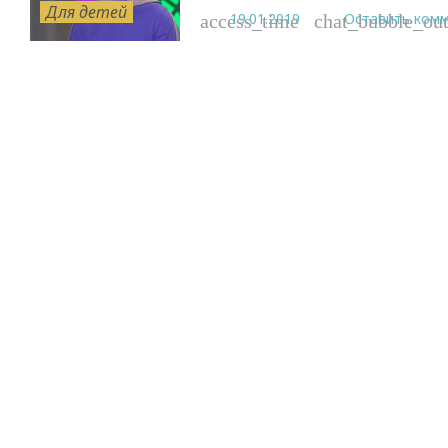
Для детей
19.01.2019
Оставить ком
access_time
chat_bubble_out