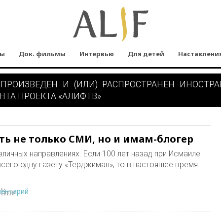
мы
Док. фильмы
Интервью
Для детей
Наставлени
 ПРОИЗВЕДЕН И (ИЛИ) РАСПРОСТРАНЕН ИНОСТР
НТА ПРОЕКТА «АЛИФТВ»
ть не только СМИ, но и имам-блогер
личных направлениях. Если 100 лет назад при Исмаиле
сего одну газету «Терджиман», то в настоящее время
ментарий
line