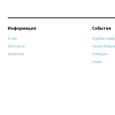
Информация
События
О нас
Курбан-бай
Контакты
Ураза-байра
Вакансии
Рамадан
Хадж