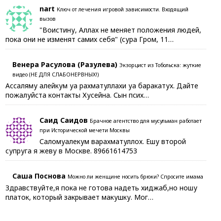
nart
Ключ от лечения игровой зависимости. Входящий
вызов
"Воистину, Аллах не меняет положения людей,
пока они не изменят самих себя" (сура Гром, 11…
Венера Расулова (Разулева)
Экзорцист из Тобольска: жуткие
видео (НЕ ДЛЯ СЛАБОНЕРВНЫХ!)
Ассаляму алейкум уа рахматуллахи уа баракатух. Дайте
пожалуйста контакты Хусейна. Сын псих…
Саид Саидов
Брачное агентство для мусульман работает
при Исторической мечети Москвы
Саломуалекум варахматуллох. Ешу второй
супруга я жеву в Москве. 89661614753
Саша Поснова
Можно ли женщине носить брюки? Спросите имама
Здравствуйте,я пока не готова надеть хиджаб,но ношу
платок, который закрывает макушку. Мог…