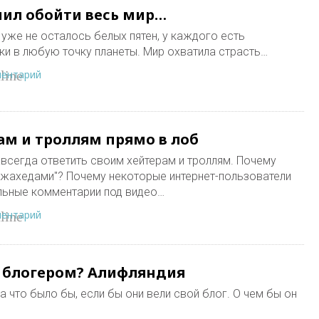
ил обойти весь мир…
и уже не осталось белых пятен, у каждого есть
и в любую точку планеты. Мир охватила страсть…
ментарий
line
ам и троллям прямо в лоб
авсегда ответить своим хейтерам и троллям. Почему
джахедами"? Почему некоторые интернет-пользователи
льные комментарии под видео…
ментарий
line
л блогером? Алифляндия
 что было бы, если бы они вели свой блог. О чем бы он