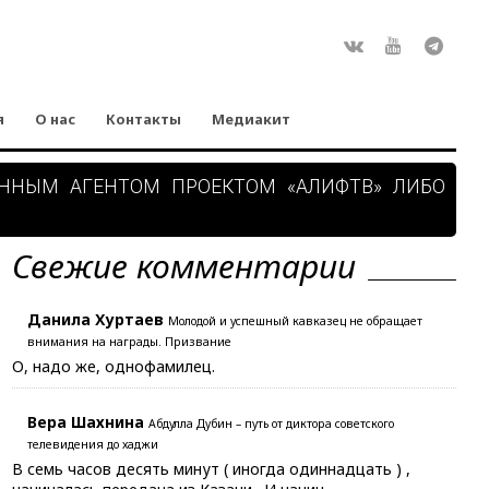
Rss
ВКонтакте
Youtube
Teleg
я
О нас
Контакты
Медиакит
АННЫМ АГЕНТОМ ПРОЕКТОМ «АЛИФТВ» ЛИБО
Свежие комментарии
Данила Хуртаев
Молодой и успешный кавказец не обращает
внимания на награды. Призвание
О, надо же, однофамилец.
Вера Шахнина
Абдулла Дубин – путь от диктора советского
телевидения до хаджи
В семь часов десять минут ( иногда одиннадцать ) ,