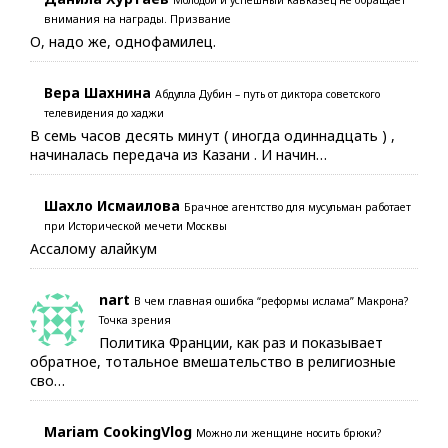
Молодой и успешный кавказец не обращает
внимания на награды. Призвание
О, надо же, однофамилец.
Вера Шахнина
Абдулла Дубин – путь от диктора советского
телевидения до хаджи
В семь часов десять минут ( иногда одиннадцать ) ,
начиналась передача из Казани . И начин…
Шахло Исмаилова
Брачное агентство для мусульман работает
при Исторической мечети Москвы
Ассалому алайкум
nart
В чем главная ошибка “реформы ислама” Макрона?
Точка зрения
Политика Франции, как раз и показывает
обратное, тотальное вмешательство в религиозные
сво…
Mariam CookingVlog
Можно ли женщине носить брюки?