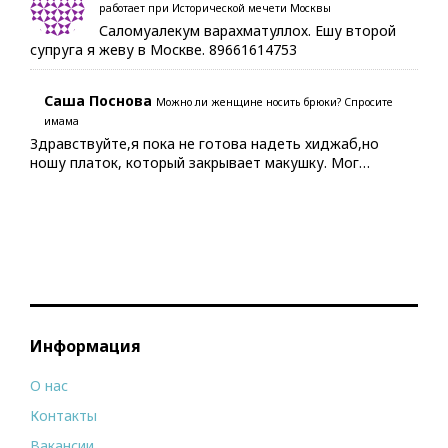
работает при Исторической мечети Москвы
Саломуалекум варахматуллох. Ешу второй
супруга я жеву в Москве. 89661614753
Саша Поснова
Можно ли женщине носить брюки? Спросите
имама
Здравствуйте,я пока не готова надеть хиджаб,но
ношу платок, который закрывает макушку. Мог…
Информация
О нас
Контакты
Вакансии