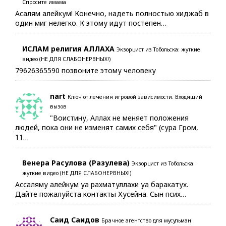
Спросите имама
Асалям алейкум! Конечно, надеть полностью хиджаб в
один миг нелегко. К этому идут постепен…
ИСЛАМ религия АЛЛАХА
Экзорцист из Тобольска: жуткие
видео (НЕ ДЛЯ СЛАБОНЕРВНЫХ!)
79626365590 позвоните этому человеку
nart
Ключ от лечения игровой зависимости. Входящий
вызов
"Воистину, Аллах не меняет положения
людей, пока они не изменят самих себя" (сура Гром,
11…
Венера Расулова (Разулева)
Экзорцист из Тобольска:
жуткие видео (НЕ ДЛЯ СЛАБОНЕРВНЫХ!)
Ассаляму алейкум уа рахматуллахи уа баракатух.
Дайте пожалуйста контакты Хусейна. Сын псих…
Саид Саидов
Брачное агентство для мусульман