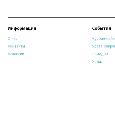
Информация
События
О нас
Курбан-бай
Контакты
Ураза-байра
Вакансии
Рамадан
Хадж