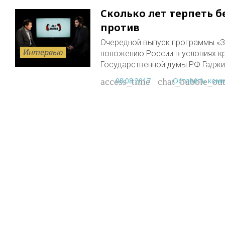
Сколько лет терпеть б
против
Очередной выпуск программы «З
Интервью
положению России в условиях кр
Государственной думы РФ Гадж
08.08.2017
Оставить ком
access_time
chat_bubble_out