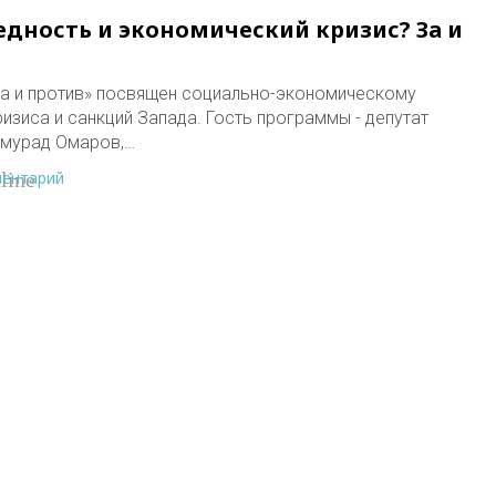
едность и экономический кризис? За и
а и против» посвящен социально-экономическому
изиса и санкций Запада. Гость программы - депутат
имурад Омаров,…
ментарий
line