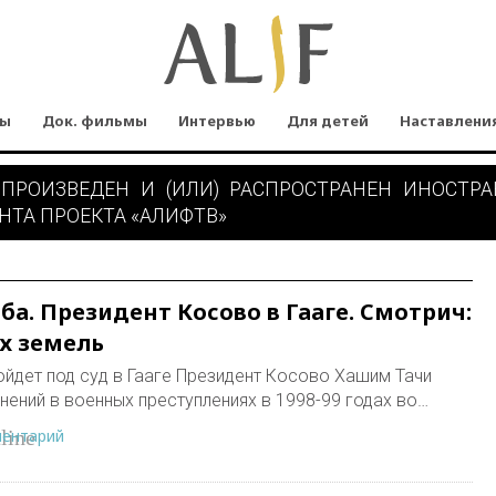
мы
Док. фильмы
Интервью
Для детей
Наставлени
 ПРОИЗВЕДЕН И (ИЛИ) РАСПРОСТРАНЕН ИНОСТР
НТА ПРОЕКТА «АЛИФТВ»
а. Президент Косово в Гааге. Смотрич:
х земель
йдет под суд в Гааге Президент Косово Хашим Тачи
нений в военных преступлениях в 1998-99 годах во…
ментарий
line