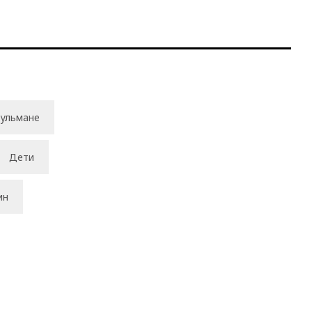
ульмане
Дети
ин