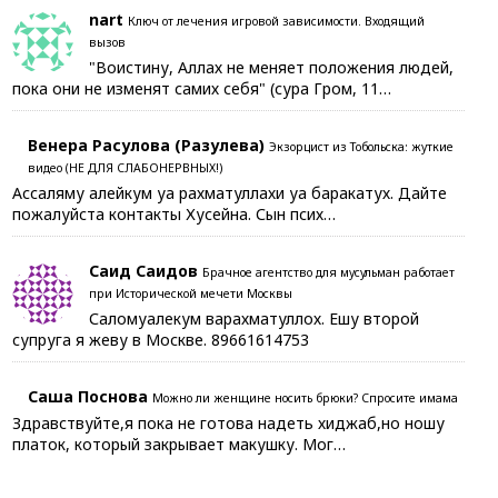
nart
Ключ от лечения игровой зависимости. Входящий
вызов
"Воистину, Аллах не меняет положения людей,
пока они не изменят самих себя" (сура Гром, 11…
Венера Расулова (Разулева)
Экзорцист из Тобольска: жуткие
видео (НЕ ДЛЯ СЛАБОНЕРВНЫХ!)
Ассаляму алейкум уа рахматуллахи уа баракатух. Дайте
пожалуйста контакты Хусейна. Сын псих…
Саид Саидов
Брачное агентство для мусульман работает
при Исторической мечети Москвы
Саломуалекум варахматуллох. Ешу второй
супруга я жеву в Москве. 89661614753
Саша Поснова
Можно ли женщине носить брюки? Спросите имама
Здравствуйте,я пока не готова надеть хиджаб,но ношу
платок, который закрывает макушку. Мог…