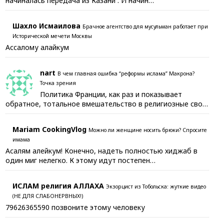
начиналась передача из Казани . И начин…
Шахло Исмаилова
Брачное агентство для мусульман работает при
Исторической мечети Москвы
Ассалому алайкум
nart
В чем главная ошибка “реформы ислама” Макрона?
Точка зрения
Политика Франции, как раз и показывает
обратное, тотальное вмешательство в религиозные сво…
Mariam CookingVlog
Можно ли женщине носить брюки? Спросите
имама
Асалям алейкум! Конечно, надеть полностью хиджаб в
один миг нелегко. К этому идут постепен…
ИСЛАМ религия АЛЛАХА
Экзорцист из Тобольска: жуткие видео
(НЕ ДЛЯ СЛАБОНЕРВНЫХ!)
79626365590 позвоните этому человеку