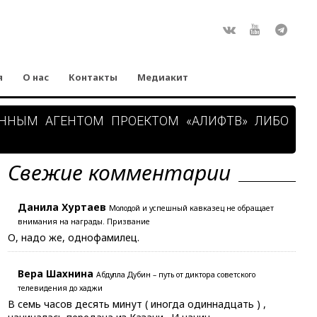
Rss
ВКонтакте
Youtube
Teleg
я
О нас
Контакты
Медиакит
АННЫМ АГЕНТОМ ПРОЕКТОМ «АЛИФТВ» ЛИБО
Свежие комментарии
Данила Хуртаев
Молодой и успешный кавказец не обращает
внимания на награды. Призвание
О, надо же, однофамилец.
Вера Шахнина
Абдулла Дубин – путь от диктора советского
телевидения до хаджи
В семь часов десять минут ( иногда одиннадцать ) ,