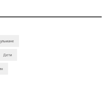
ульмане
Дети
ин