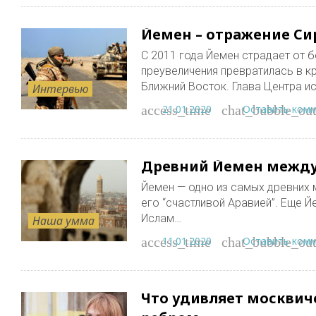
Йемен – отражение Си
С 2011 года Йемен страдает от 
преувеличения превратилась в к
Ближний Восток. Глава Центра и
Интервью
21.01.2020
Оставить ком
access_time
chat_bubble_out
Древний Йемен между
Йемен — одно из самых древних 
его “счастливой Аравией”. Еще Й
Ислам…
Наша умма
11.01.2020
Оставить ком
access_time
chat_bubble_out
Что удивляет москвич