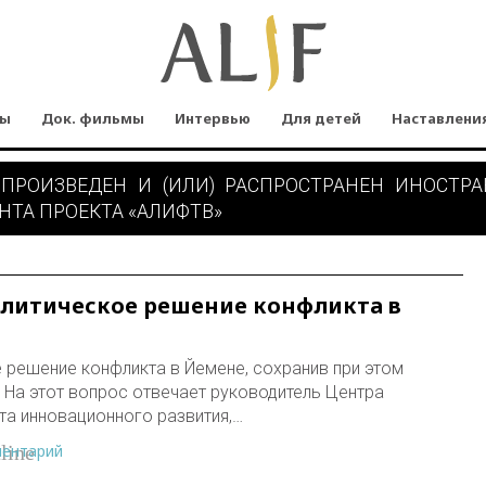
мы
Док. фильмы
Интервью
Для детей
Наставлени
 ПРОИЗВЕДЕН И (ИЛИ) РАСПРОСТРАНЕН ИНОСТР
НТА ПРОЕКТА «АЛИФТВ»
литическое решение конфликта в
 решение конфликта в Йемене, сохранив при этом
 На этот вопрос отвечает руководитель Центра
та инновационного развития,…
ментарий
line