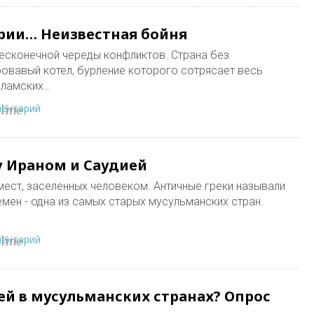
рии… Неизвестная бойня
бесконечной череды конфликтов. Страна без
ровавый котел, бурление которого сотрясает весь
сламских…
ментарий
line
 Ираном и Саудией
мест, заселенных человеком. Античные греки называли
емен - одна из самых старых мусульманских стран.
ментарий
line
ей в мусульманских странах? Опрос