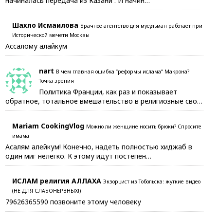
начиналась передача из Казани . И начин…
Шахло Исмаилова
Брачное агентство для мусульман работает при
Исторической мечети Москвы
Ассалому алайкум
nart
В чем главная ошибка “реформы ислама” Макрона?
Точка зрения
Политика Франции, как раз и показывает
обратное, тотальное вмешательство в религиозные сво…
Mariam CookingVlog
Можно ли женщине носить брюки? Спросите
имама
Асалям алейкум! Конечно, надеть полностью хиджаб в
один миг нелегко. К этому идут постепен…
ИСЛАМ религия АЛЛАХА
Экзорцист из Тобольска: жуткие видео
(НЕ ДЛЯ СЛАБОНЕРВНЫХ!)
79626365590 позвоните этому человеку