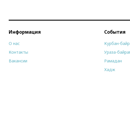
Информация
События
О нас
Курбан-бай
Контакты
Ураза-байра
Вакансии
Рамадан
Хадж