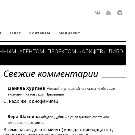
Rss
ВКонтакте
Youtube
Teleg
я
О нас
Контакты
Медиакит
АННЫМ АГЕНТОМ ПРОЕКТОМ «АЛИФТВ» ЛИБО
Свежие комментарии
Данила Хуртаев
Молодой и успешный кавказец не обращает
внимания на награды. Призвание
О, надо же, однофамилец.
Вера Шахнина
Абдулла Дубин – путь от диктора советского
телевидения до хаджи
В семь часов десять минут ( иногда одиннадцать ) ,