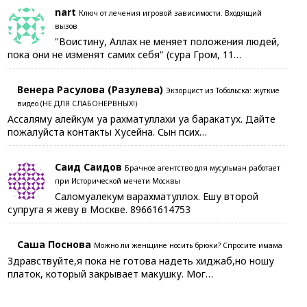
nart
Ключ от лечения игровой зависимости. Входящий
вызов
"Воистину, Аллах не меняет положения людей,
пока они не изменят самих себя" (сура Гром, 11…
Венера Расулова (Разулева)
Экзорцист из Тобольска: жуткие
видео (НЕ ДЛЯ СЛАБОНЕРВНЫХ!)
Ассаляму алейкум уа рахматуллахи уа баракатух. Дайте
пожалуйста контакты Хусейна. Сын псих…
Саид Саидов
Брачное агентство для мусульман работает
при Исторической мечети Москвы
Саломуалекум варахматуллох. Ешу второй
супруга я жеву в Москве. 89661614753
Саша Поснова
Можно ли женщине носить брюки? Спросите имама
Здравствуйте,я пока не готова надеть хиджаб,но ношу
платок, который закрывает макушку. Мог…