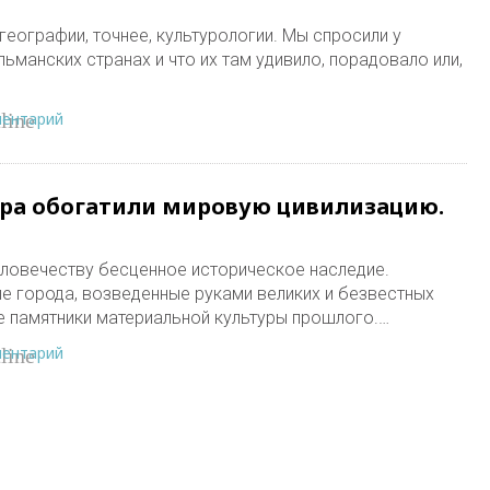
еографии, точнее, культурологии. Мы спросили у
льманских странах и что их там удивило, порадовало или,
ментарий
line
ра обогатили мировую цивилизацию.
еловечеству бесценное историческое наследие.
е города, возведенные руками великих и безвестных
е памятники материальной культуры прошлого.…
ментарий
line