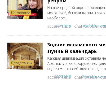
ребром
Наш очередной опрос посвящен г
Интервью
москвичей, бывали ли они в мусу
наоборот,…
30.05.2019
Оставить ком
access_time
chat_bubble_out
Зодчие исламского ми
Лунный календарь
Каждая цивилизация оставила ч
Программы
Архитектурные сооружения, целы
зодчих – это наиболее очевидны
30.07.2017
Оставить ком
access_time
chat_bubble_out