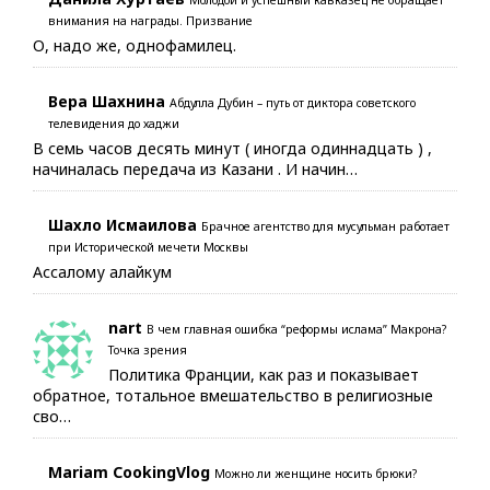
Молодой и успешный кавказец не обращает
внимания на награды. Призвание
О, надо же, однофамилец.
Вера Шахнина
Абдулла Дубин – путь от диктора советского
телевидения до хаджи
В семь часов десять минут ( иногда одиннадцать ) ,
начиналась передача из Казани . И начин…
Шахло Исмаилова
Брачное агентство для мусульман работает
при Исторической мечети Москвы
Ассалому алайкум
nart
В чем главная ошибка “реформы ислама” Макрона?
Точка зрения
Политика Франции, как раз и показывает
обратное, тотальное вмешательство в религиозные
сво…
Mariam CookingVlog
Можно ли женщине носить брюки?