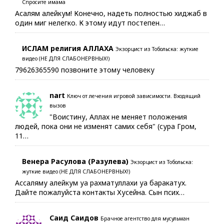
Спросите имама
Асалям алейкум! Конечно, надеть полностью хиджаб в
один миг нелегко. К этому идут постепен…
ИСЛАМ религия АЛЛАХА
Экзорцист из Тобольска: жуткие
видео (НЕ ДЛЯ СЛАБОНЕРВНЫХ!)
79626365590 позвоните этому человеку
nart
Ключ от лечения игровой зависимости. Входящий
вызов
"Воистину, Аллах не меняет положения
людей, пока они не изменят самих себя" (сура Гром,
11…
Венера Расулова (Разулева)
Экзорцист из Тобольска:
жуткие видео (НЕ ДЛЯ СЛАБОНЕРВНЫХ!)
Ассаляму алейкум уа рахматуллахи уа баракатух.
Дайте пожалуйста контакты Хусейна. Сын псих…
Саид Саидов
Брачное агентство для мусульман