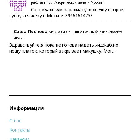
работает при Исторической мечети Москвы
Саломуалекум варахматуллох. Ешу второй
супруга я жеву в Москве. 89661614753
Саша Поснова
Можно ли женщине носить брюки? Спросите
имама
Здравствуйте,я пока не готова надеть хиджаб,но
ношу платок, который закрывает макушку. Мог…
Информация
О нас
Контакты
Вакансии