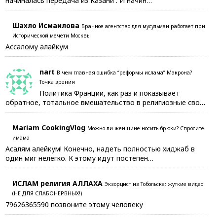
начиналась передача из Казани . И начин…
Шахло Исмаилова
Брачное агентство для мусульман работает при
Исторической мечети Москвы
Ассалому алайкум
nart
В чем главная ошибка “реформы ислама” Макрона?
Точка зрения
Политика Франции, как раз и показывает
обратное, тотальное вмешательство в религиозные сво…
Mariam CookingVlog
Можно ли женщине носить брюки? Спросите
имама
Асалям алейкум! Конечно, надеть полностью хиджаб в
один миг нелегко. К этому идут постепен…
ИСЛАМ религия АЛЛАХА
Экзорцист из Тобольска: жуткие видео
(НЕ ДЛЯ СЛАБОНЕРВНЫХ!)
79626365590 позвоните этому человеку