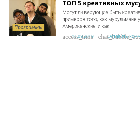
ТОП 5 креативных мус
Могут ли верующие быть креативн
примеров того, как мусульмане 
Американские, и как…
Программы
11.09.2019
Оставить ком
access_time
chat_bubble_out