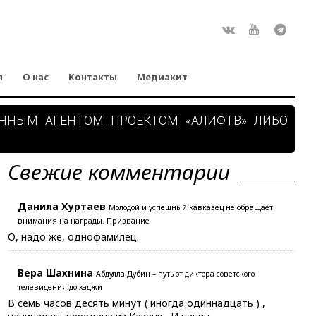
Rss
ВКонтакте
Youtube
Teleg
я
О нас
Контакты
Медиакит
АННЫМ АГЕНТОМ ПРОЕКТОМ «АЛИФТВ» ЛИБО
Свежие комментарии
Данила Хуртаев
Молодой и успешный кавказец не обращает
внимания на награды. Призвание
О, надо же, однофамилец.
Вера Шахнина
Абдулла Дубин – путь от диктора советского
телевидения до хаджи
В семь часов десять минут ( иногда одиннадцать ) ,