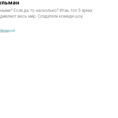
ульман
ыми? Если да, то насколько? Итак, топ 5 ярких
удивляют весь мир. Создатели комеди-шоу
ментарий
line