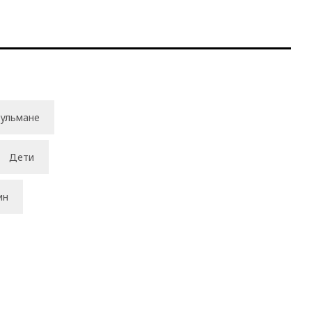
ульмане
Дети
ин