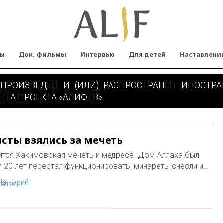
мы
Док. фильмы
Интервью
Для детей
Наставлени
 ПРОИЗВЕДЕН И (ИЛИ) РАСПРОСТРАНЕН ИНОСТР
НТА ПРОЕКТА «АЛИФТВ»
сты взялись за мечеть
ится Хакимовская мечеть и медресе. Дом Аллаха был
я 20 лет перестал функционировать, минареты снесли и…
ментарий
line