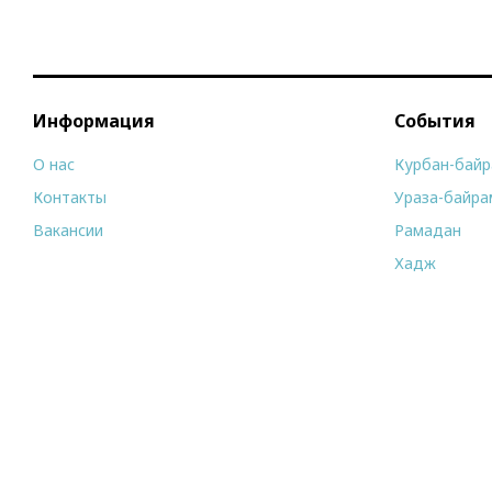
Информация
События
О нас
Курбан-бай
Контакты
Ураза-байра
Вакансии
Рамадан
Хадж