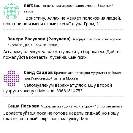
nart
Ключ от лечения игровой зависимости. Входящий
вызов
"Воистину, Аллах не меняет положения людей,
пока они не изменят самих себя" (сура Гром, 11…
Венера Расулова (Разулева)
Экзорцист из Тобольска: жуткие
видео (НЕ ДЛЯ СЛАБОНЕРВНЫХ!)
Ассаляму алейкум уа рахматуллахи уа баракатух. Дайте
пожалуйста контакты Хусейна. Сын псих…
Саид Саидов
Брачное агентство для мусульман работает
при Исторической мечети Москвы
Саломуалекум варахматуллох. Ешу второй
супруга я жеву в Москве. 89661614753
Саша Поснова
Можно ли женщине носить брюки? Спросите имама
Здравствуйте,я пока не готова надеть хиджаб,но ношу
платок, который закрывает макушку. Мог…