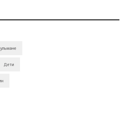
ульмане
Дети
ин