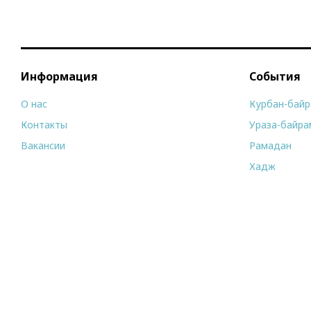
Информация
События
О нас
Курбан-бай
Контакты
Ураза-байра
Вакансии
Рамадан
Хадж