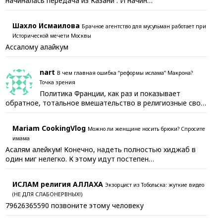
начиналась передача из Казани . И начин…
Шахло Исмаилова
Брачное агентство для мусульман работает при
Исторической мечети Москвы
Ассалому алайкум
nart
В чем главная ошибка “реформы ислама” Макрона?
Точка зрения
Политика Франции, как раз и показывает
обратное, тотальное вмешательство в религиозные сво…
Mariam CookingVlog
Можно ли женщине носить брюки? Спросите
имама
Асалям алейкум! Конечно, надеть полностью хиджаб в
один миг нелегко. К этому идут постепен…
ИСЛАМ религия АЛЛАХА
Экзорцист из Тобольска: жуткие видео
(НЕ ДЛЯ СЛАБОНЕРВНЫХ!)
79626365590 позвоните этому человеку