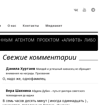
Rss
ВКонтакте
Youtube
Teleg
я
О нас
Контакты
Медиакит
АННЫМ АГЕНТОМ ПРОЕКТОМ «АЛИФТВ» ЛИБО
Свежие комментарии
Данила Хуртаев
Молодой и успешный кавказец не обращает
внимания на награды. Призвание
О, надо же, однофамилец.
Вера Шахнина
Абдулла Дубин – путь от диктора советского
телевидения до хаджи
В семь часов десять минут ( иногда одиннадцать ) ,