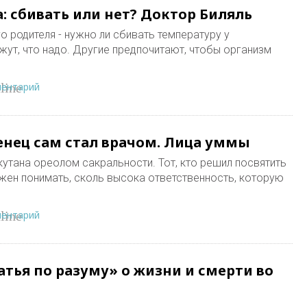
: сбивать или нет? Доктор Биляль
 родителя - нужно ли сбивать температуру у
ут, что надо. Другие предпочитают, чтобы организм
ментарий
line
нец сам стал врачом. Лица уммы
утана ореолом сакральности. Тот, кто решил посвятить
жен понимать, сколь высока ответственность, которую
ментарий
line
ратья по разуму» о жизни и смерти во