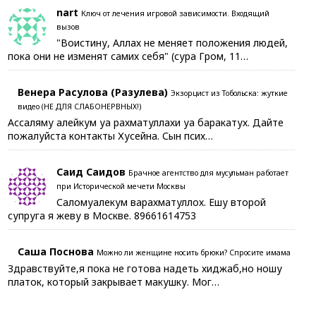
nart
Ключ от лечения игровой зависимости. Входящий
вызов
"Воистину, Аллах не меняет положения людей,
пока они не изменят самих себя" (сура Гром, 11…
Венера Расулова (Разулева)
Экзорцист из Тобольска: жуткие
видео (НЕ ДЛЯ СЛАБОНЕРВНЫХ!)
Ассаляму алейкум уа рахматуллахи уа баракатух. Дайте
пожалуйста контакты Хусейна. Сын псих…
Саид Саидов
Брачное агентство для мусульман работает
при Исторической мечети Москвы
Саломуалекум варахматуллох. Ешу второй
супруга я жеву в Москве. 89661614753
Саша Поснова
Можно ли женщине носить брюки? Спросите имама
Здравствуйте,я пока не готова надеть хиджаб,но ношу
платок, который закрывает макушку. Мог…