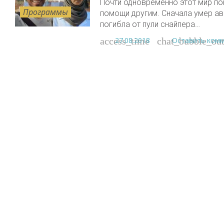
Почти одновременно этот мир по
Программы
помощи другим. Сначала умер ав
погибла от пули снайпера…
27.08.2018
Оставить ком
access_time
chat_bubble_out