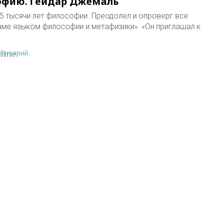
фию. Гейдар Джемаль
5 тысячи лет философии. Преодолел и опроверг все
аме языком философии и метафизики». «Он приглашал к
ментарий
line