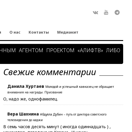
Rss
ВКонтакте
Youtube
Teleg
я
О нас
Контакты
Медиакит
АННЫМ АГЕНТОМ ПРОЕКТОМ «АЛИФТВ» ЛИБО
Свежие комментарии
Данила Хуртаев
Молодой и успешный кавказец не обращает
внимания на награды. Призвание
О, надо же, однофамилец.
Вера Шахнина
Абдулла Дубин – путь от диктора советского
телевидения до хаджи
В семь часов десять минут ( иногда одиннадцать ) ,