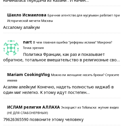
начиналась передача из Казани . И начин…
Шахло Исмаилова
Брачное агентство для мусульман работает при
Исторической мечети Москвы
Ассалому алайкум
nart
В чем главная ошибка “реформы ислама” Макрона?
Точка зрения
Политика Франции, как раз и показывает
обратное, тотальное вмешательство в религиозные сво…
Mariam CookingVlog
Можно ли женщине носить брюки? Спросите
имама
Асалям алейкум! Конечно, надеть полностью хиджаб в
один миг нелегко. К этому идут постепен…
ИСЛАМ религия АЛЛАХА
Экзорцист из Тобольска: жуткие видео
(НЕ ДЛЯ СЛАБОНЕРВНЫХ!)
79626365590 позвоните этому человеку