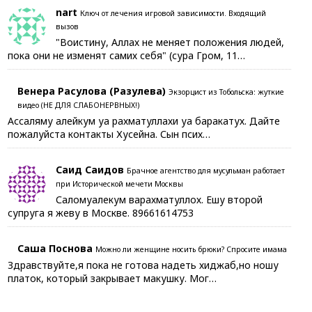
nart
Ключ от лечения игровой зависимости. Входящий
вызов
"Воистину, Аллах не меняет положения людей,
пока они не изменят самих себя" (сура Гром, 11…
Венера Расулова (Разулева)
Экзорцист из Тобольска: жуткие
видео (НЕ ДЛЯ СЛАБОНЕРВНЫХ!)
Ассаляму алейкум уа рахматуллахи уа баракатух. Дайте
пожалуйста контакты Хусейна. Сын псих…
Саид Саидов
Брачное агентство для мусульман работает
при Исторической мечети Москвы
Саломуалекум варахматуллох. Ешу второй
супруга я жеву в Москве. 89661614753
Саша Поснова
Можно ли женщине носить брюки? Спросите имама
Здравствуйте,я пока не готова надеть хиджаб,но ношу
платок, который закрывает макушку. Мог…