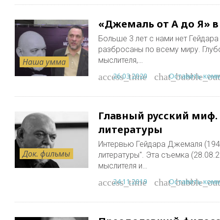
«Джемаль от А до Я» 
Больше 3 лет с нами нет Гейдара
разбросаны по всему миру. Глуб
мыслителя,…
Наша умма
26.03.2020
Оставить ком
access_time
chat_bubble_out
Главный русский миф.
литературы
Интервью Гейдара Джемаля (1947
Док. фильмы
литературы". Эта съемка (28.08.
мыслителя и…
24.11.2019
Оставить ком
access_time
chat_bubble_out