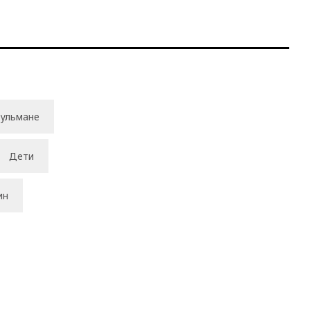
ульмане
Дети
ин