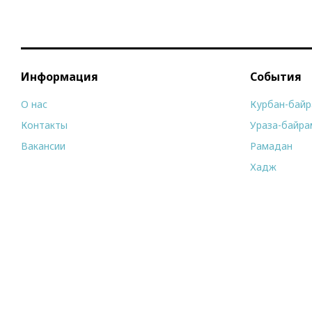
Информация
События
О нас
Курбан-бай
Контакты
Ураза-байра
Вакансии
Рамадан
Хадж