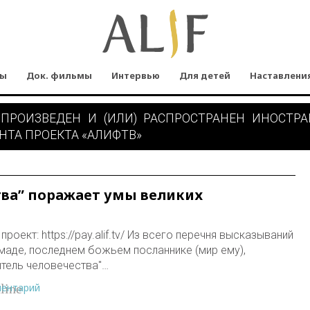
мы
Док. фильмы
Интервью
Для детей
Наставлени
 ПРОИЗВЕДЕН И (ИЛИ) РАСПРОСТРАНЕН ИНОСТР
НТА ПРОЕКТА «АЛИФТВ»
тва” поражает умы великих
роект: https://pay.alif.tv/ Из всего перечня высказываний
аде, последнем божьем посланнике (мир ему),
тель человечества"…
ментарий
line