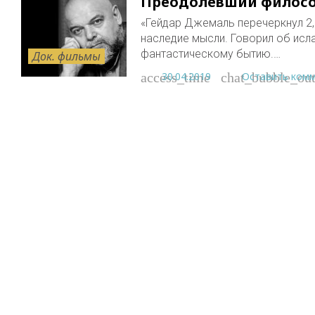
Преодолевший филосо
«Гейдар Джемаль перечеркнул 2,
наследие мысли. Говорил об исл
фантастическому бытию.…
Док. фильмы
30.04.2019
Оставить ком
access_time
chat_bubble_out