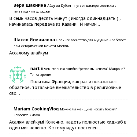
Вера Шахнина
Абдулла Дубин – путь от диктора советского
телевидения до хаджи
В семь часов десять минут ( иногда одиннадцать ) ,
начиналась передача из Казани . И начин…
Шахло Исмаилова
Брачное агентство для мусульман работает
при Исторической мечети Москвы
Ассалому алайкум
nart
В чем главная ошибка “реформы ислама” Макрона?
Точка зрения
Политика Франции, как раз и показывает
обратное, тотальное вмешательство в религиозные
сво…
Mariam CookingVlog
Можно ли женщине носить брюки?
Спросите имама
Асалям алейкум! Конечно, надеть полностью хиджаб в
один миг нелегко. К этому идут постепен…