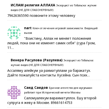
ИСЛАМ религия АЛЛАХА
Экзорцист из Тобольска: жуткие
видео (НЕ ДЛЯ СЛАБОНЕРВНЫХ!)
79626365590 позвоните этому человеку
nart
Ключ от лечения игровой зависимости. Входящий
вызов
"Воистину, Аллах не меняет положения
людей, пока они не изменят самих себя" (сура Гром,
11…
Венера Расулова (Разулева)
Экзорцист из Тобольска:
жуткие видео (НЕ ДЛЯ СЛАБОНЕРВНЫХ!)
Ассаляму алейкум уа рахматуллахи уа баракатух.
Дайте пожалуйста контакты Хусейна. Сын псих…
Саид Саидов
Брачное агентство для мусульман
работает при Исторической мечети Москвы
Саломуалекум варахматуллох. Ешу второй
супруга я жеву в Москве. 89661614753