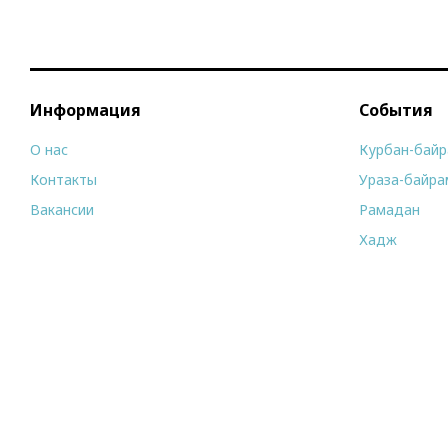
Информация
События
О нас
Курбан-бай
Контакты
Ураза-байра
Вакансии
Рамадан
Хадж