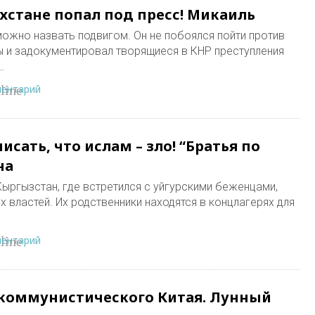
хстане попал под пресс! Микаиль
можно назвать подвигом. Он не побоялся пойти против
 и задокументировал творящиеся в КНР преступления
…
ментарий
line
сать, что ислам – зло! “Братья по
на
Кыргызстан, где встретился с уйгурскими беженцами,
 властей. Их родственники находятся в концлагерях для
ментарий
line
 коммунистического Китая. Лунный