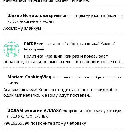
начиналась передача из Казани . И начин…
Шахло Исмаилова
Брачное агентство для мусульман работает при
Исторической мечети Москвы
Ассалому алайкум
nart
В чем главная ошибка “реформы ислама” Макрона?
Точка зрения
Политика Франции, как раз и показывает
обратное, тотальное вмешательство в религиозные сво…
Mariam CookingVlog
Можно ли женщине носить брюки? Спросите
имама
Асалям алейкум! Конечно, надеть полностью хиджаб в
один миг нелегко. К этому идут постепен…
ИСЛАМ религия АЛЛАХА
Экзорцист из Тобольска: жуткие видео
(НЕ ДЛЯ СЛАБОНЕРВНЫХ!)
79626365590 позвоните этому человеку