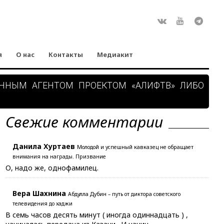
Rss
ВКонтакте
Youtube
Teleg
я
О нас
Контакты
Медиакит
АННЫМ АГЕНТОМ ПРОЕКТОМ «АЛИФТВ» ЛИБО
Свежие комментарии
Данила Хуртаев
Молодой и успешный кавказец не обращает
внимания на награды. Призвание
О, надо же, однофамилец.
Вера Шахнина
Абдулла Дубин – путь от диктора советского
телевидения до хаджи
В семь часов десять минут ( иногда одиннадцать ) ,