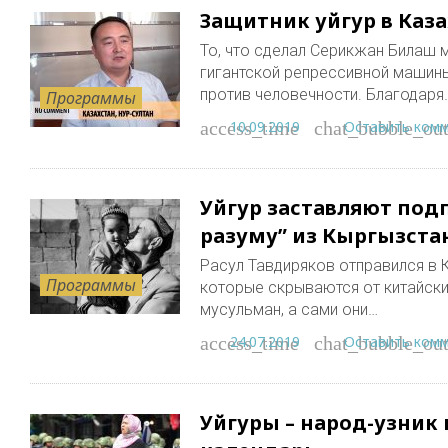
Защитник уйгур в Каза
То, что сделал Серикжан Билаш 
гигантской репрессивной машины
против человечности. Благодаря
Программы
10.09.2019
Оставить ком
access_time
chat_bubble_out
Уйгур заставляют подпи
разуму” из Кыргызста
Расул Тавдиряков отправился в 
Программы
которые скрываются от китайских
мусульман, а сами они…
24.07.2019
Оставить ком
access_time
chat_bubble_out
Уйгуры – народ-узник