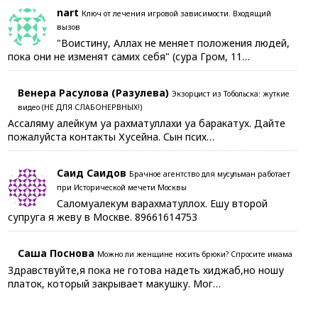
nart
Ключ от лечения игровой зависимости. Входящий
вызов
"Воистину, Аллах не меняет положения людей,
пока они не изменят самих себя" (сура Гром, 11…
Венера Расулова (Разулева)
Экзорцист из Тобольска: жуткие
видео (НЕ ДЛЯ СЛАБОНЕРВНЫХ!)
Ассаляму алейкум уа рахматуллахи уа баракатух. Дайте
пожалуйста контакты Хусейна. Сын псих…
Саид Саидов
Брачное агентство для мусульман работает
при Исторической мечети Москвы
Саломуалекум варахматуллох. Ешу второй
супруга я жеву в Москве. 89661614753
Саша Поснова
Можно ли женщине носить брюки? Спросите имама
Здравствуйте,я пока не готова надеть хиджаб,но ношу
платок, который закрывает макушку. Мог…