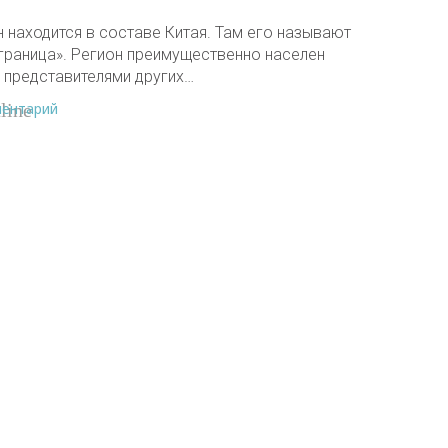
н находится в составе Китая. Там его называют
 граница». Регион преимущественно населен
 представителями других…
ментарий
line