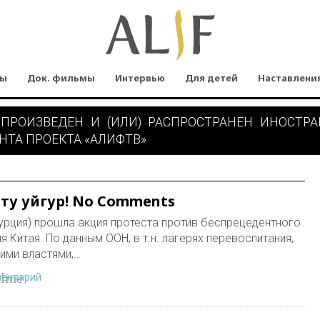
мы
Док. фильмы
Интервью
Для детей
Наставлени
 ПРОИЗВЕДЕН И (ИЛИ) РАСПРОСТРАНЕН ИНОСТР
НТА ПРОЕКТА «АЛИФТВ»
ту уйгур! No Comments
Турция) прошла акция протеста против беспрецедентного
я Китая. По данным ООН, в т.н. лагерях перевоспитания,
ими властями,…
ментарий
line