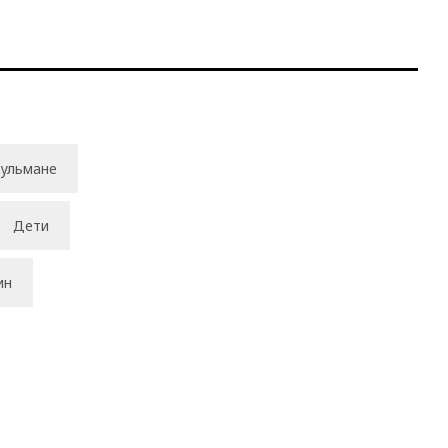
ульмане
Дети
ин