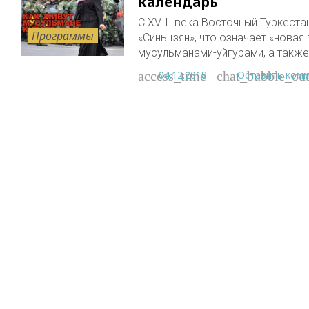
календарь
С XVIII века Восточный Туркеста
Программы
«Синьцзян», что означает «новая
мусульманами-уйгурами, а также
04.12.2018
Оставить ком
access_time
chat_bubble_out