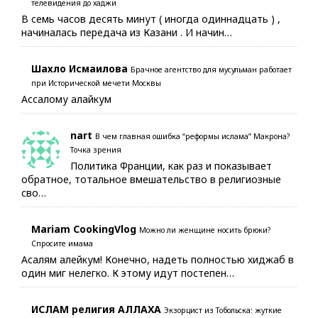
телевидения до хаджи
В семь часов десять минут ( иногда одиннадцать ) ,
начиналась передача из Казани . И начин…
Шахло Исмаилова
Брачное агентство для мусульман работает
при Исторической мечети Москвы
Ассалому алайкум
nart
В чем главная ошибка “реформы ислама” Макрона?
Точка зрения
Политика Франции, как раз и показывает
обратное, тотальное вмешательство в религиозные
сво…
Mariam CookingVlog
Можно ли женщине носить брюки?
Спросите имама
Асалям алейкум! Конечно, надеть полностью хиджаб в
один миг нелегко. К этому идут постепен…
ИСЛАМ религия АЛЛАХА
Экзорцист из Тобольска: жуткие