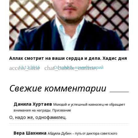
Аллах смотрит на ваши сердца и дела. Хадис дня
13.12.2016
Оставить комментарий
access_time
chat_bubble_outline
Свежие комментарии
Данила Хуртаев
Молодой и успешный кавказец не обращает
внимания на награды. Призвание
О, надо же, однофамилец.
Вера Шахнина
Абдулла Дубин – путь от диктора советского