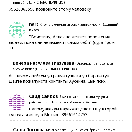
видео (НЕ ДЛЯ СЛАБОНЕРВНЫХ!)
79626365590 позвоните этому человеку
nart
Ключ от лечения игровой зависимости. Входящий
вызов
"Воистину, Аллах не меняет положения
людей, пока они не изменят самих себя" (сура Гром,
11…
Венера Расулова (Разулева)
Экзорцист из Тобольска:
жуткие видео (НЕ ДЛЯ СЛАБОНЕРВНЫХ!)
Ассаляму алейкум уа рахматуллахи уа баракатух.
Дайте пожалуйста контакты Хусейна. Сын псих…
Саид Саидов
Брачное агентство для мусульман
работает при Исторической мечети Москвы
Саломуалекум варахматуллох. Ешу второй
супруга я жеву в Москве. 89661614753
Саша Поснова
Можно ли женщине носить брюки? Спросите