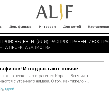
мы
Док. фильмы
Интервью
Для детей
Наставлени
 ПРОИЗВЕДЕН И (ИЛИ) РАСПРОСТРАНЕН ИНОСТР
НТА ПРОЕКТА «АЛИФТВ»
 хафизов! И подрастают новые
вают по несколько страниц из Корана. Занятия в
аются с утреннего намаза. О том, как тяжело и…
ментарий
line