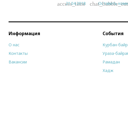
21.04.2018
Оставить ком
access_time
chat_bubble_out
Информация
События
О нас
Курбан-бай
Контакты
Ураза-байра
Вакансии
Рамадан
Хадж