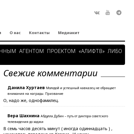
Rss
ВКонтакте
Youtube
Teleg
я
О нас
Контакты
Медиакит
АННЫМ АГЕНТОМ ПРОЕКТОМ «АЛИФТВ» ЛИБО
Свежие комментарии
Данила Хуртаев
Молодой и успешный кавказец не обращает
внимания на награды. Призвание
О, надо же, однофамилец.
Вера Шахнина
Абдулла Дубин – путь от диктора советского
телевидения до хаджи
В семь часов десять минут ( иногда одиннадцать ) ,