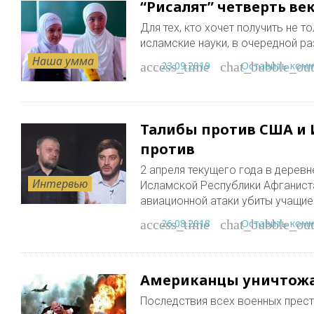
“Рисалят” четверть ве
Для тех, кто хочет получить не 
исламские науки, в очередной р
Наша умма
23.09.2019
Оставить ком
access_time
chat_bubble_out
Талибы против США и И
против
2 апреля текущего года в деревн
Интервью
Исламской Республики Афганист
авиационной атаки убиты учащи
26.08.2018
Оставить ком
access_time
chat_bubble_out
Американцы уничтож
Последствия всех военных прес