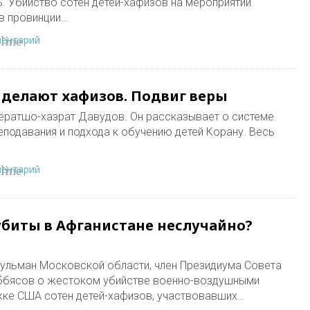
. Убийство сотен детей-хафизов на мероприятии
 в провинции…
ментарий
line
 делают хафизов. Подвиг веры
иёратшо-хазрат Давудов. Он рассказывает о системе
еподавания и подхода к обучению детей Корану. Весь
ментарий
line
убиты в Афганистане неслучайно?
сульман Московской области, член Президиума Совета
ббясов о жестоком убийстве военно-воздушными
жке США сотен детей-хафизов, участвовавших…