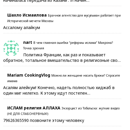
начиналась передача из Казани . И начин…
Шахло Исмаилова
Брачное агентство для мусульман работает при
Исторической мечети Москвы
Ассалому алайкум
nart
В чем главная ошибка “реформы ислама” Макрона?
Точка зрения
Политика Франции, как раз и показывает
обратное, тотальное вмешательство в религиозные сво…
Mariam CookingVlog
Можно ли женщине носить брюки? Спросите
имама
Асалям алейкум! Конечно, надеть полностью хиджаб в
один миг нелегко. К этому идут постепен…
ИСЛАМ религия АЛЛАХА
Экзорцист из Тобольска: жуткие видео
(НЕ ДЛЯ СЛАБОНЕРВНЫХ!)
79626365590 позвоните этому человеку