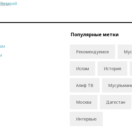
ментарий
line
Популярные метки
рам
Рекомендуемое
Мус
м
Ислам
История
Алиф ТВ
Мусульман
Москва
Дагестан
Интервью