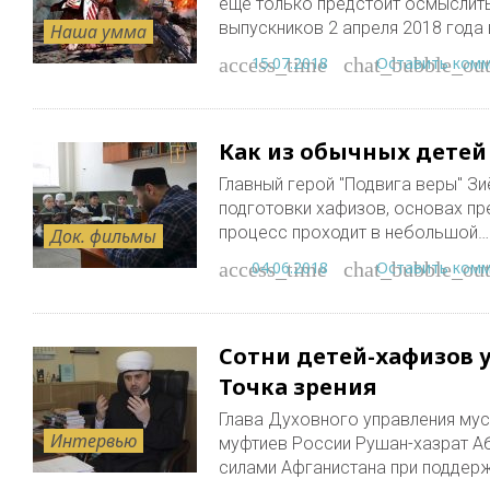
еще только предстоит осмыслить
выпускников 2 апреля 2018 года
Наша умма
15.07.2018
Оставить ком
access_time
chat_bubble_out
Как из обычных детей
Главный герой "Подвига веры" З
подготовки хафизов, основах пр
процесс проходит в небольшой…
Док. фильмы
04.06.2018
Оставить ком
access_time
chat_bubble_out
Сотни детей-хафизов 
Точка зрения
Глава Духовного управления му
Интервью
муфтиев России Рушан-хазрат А
силами Афганистана при поддер