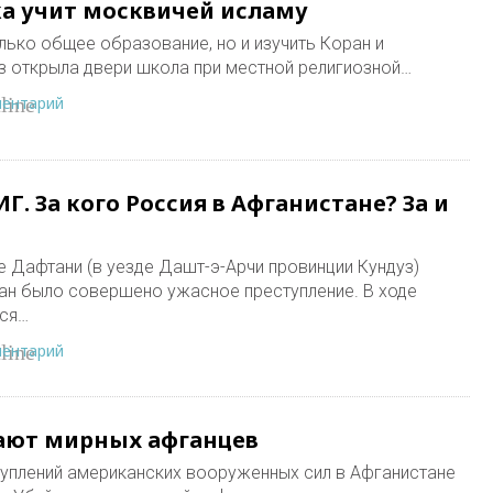
ка учит москвичей исламу
только общее образование, но и изучить Коран и
аз открыла двери школа при местной религиозной…
ментарий
line
Г. За кого Россия в Афганистане? За и
е Дафтани (в уезде Дашт-э-Арчи провинции Кундуз)
ан было совершено ужасное преступление. В ходе
еся…
ментарий
line
ают мирных афганцев
туплений американских вооруженных сил в Афганистане