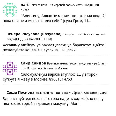
nart
Ключ от лечения игровой зависимости. Входящий
вызов
"Воистину, Аллах не меняет положения людей,
пока они не изменят самих себя" (сура Гром, 11…
Венера Расулова (Разулева)
Экзорцист из Тобольска: жуткие
видео (НЕ ДЛЯ СЛАБОНЕРВНЫХ!)
Ассаляму алейкум уа рахматуллахи уа баракатух. Дайте
пожалуйста контакты Хусейна. Сын псих…
Саид Саидов
Брачное агентство для мусульман работает
при Исторической мечети Москвы
Саломуалекум варахматуллох. Ешу второй
супруга я жеву в Москве. 89661614753
Саша Поснова
Можно ли женщине носить брюки? Спросите имама
Здравствуйте,я пока не готова надеть хиджаб,но ношу
платок, который закрывает макушку. Мог…