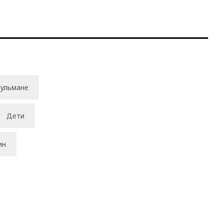
ульмане
Дети
ин