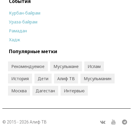
События
Курбан-байрам
Ураза-байрам
Рамадан
Хадж
Популярные метки
Рекомендуемое
Мусульмане
Ислам
История
Дети
Алиф ТВ
Мусульманин
Москва
Дагестан
Интервью
© 2015 - 2026 Алиф ТВ
R
ВКонтакте
Youtube
Tel