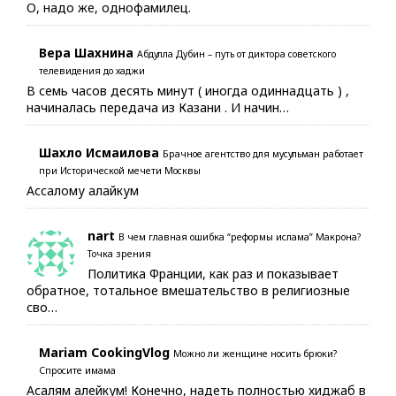
О, надо же, однофамилец.
Вера Шахнина
Абдулла Дубин – путь от диктора советского
телевидения до хаджи
В семь часов десять минут ( иногда одиннадцать ) ,
начиналась передача из Казани . И начин…
Шахло Исмаилова
Брачное агентство для мусульман работает
при Исторической мечети Москвы
Ассалому алайкум
nart
В чем главная ошибка “реформы ислама” Макрона?
Точка зрения
Политика Франции, как раз и показывает
обратное, тотальное вмешательство в религиозные
сво…
Mariam CookingVlog
Можно ли женщине носить брюки?
Спросите имама
Асалям алейкум! Конечно, надеть полностью хиджаб в