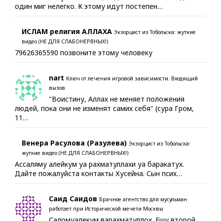
один миг нелегко. К этому идут постепен…
ИСЛАМ религия АЛЛАХА
Экзорцист из Тобольска: жуткие
видео (НЕ ДЛЯ СЛАБОНЕРВНЫХ!)
79626365590 позвоните этому человеку
nart
Ключ от лечения игровой зависимости. Входящий
вызов
"Воистину, Аллах не меняет положения
людей, пока они не изменят самих себя" (сура Гром,
11…
Венера Расулова (Разулева)
Экзорцист из Тобольска:
жуткие видео (НЕ ДЛЯ СЛАБОНЕРВНЫХ!)
Ассаляму алейкум уа рахматуллахи уа баракатух.
Дайте пожалуйста контакты Хусейна. Сын псих…
Саид Саидов
Брачное агентство для мусульман
работает при Исторической мечети Москвы
Саломуалекум варахматуллох. Ешу второй