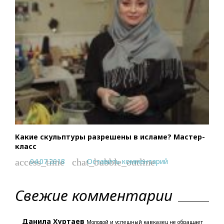
Какие скульптуры разрешены в исламе? Мастер-
класс
04.07.2018
Оставить комментарий
access_time
chat_bubble_outline
Свежие комментарии
Данила Хуртаев
Молодой и успешный кавказец не обращает