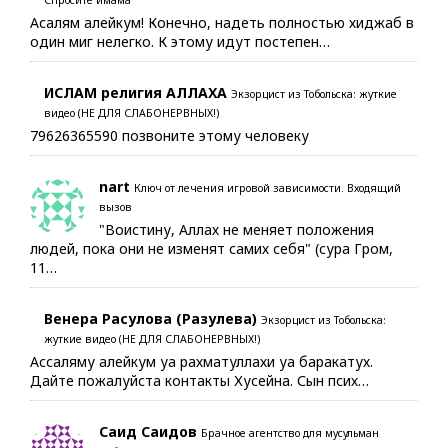
Асалям алейкум! Конечно, надеть полностью хиджаб в
один миг нелегко. К этому идут постепен…
ИСЛАМ религия АЛЛАХА
Экзорцист из Тобольска: жуткие
видео (НЕ ДЛЯ СЛАБОНЕРВНЫХ!)
79626365590 позвоните этому человеку
nart
Ключ от лечения игровой зависимости. Входящий
вызов
"Воистину, Аллах не меняет положения
людей, пока они не изменят самих себя" (сура Гром,
11…
Венера Расулова (Разулева)
Экзорцист из Тобольска:
жуткие видео (НЕ ДЛЯ СЛАБОНЕРВНЫХ!)
Ассаляму алейкум уа рахматуллахи уа баракатух.
Дайте пожалуйста контакты Хусейна. Сын псих…
Саид Саидов
Брачное агентство для мусульман